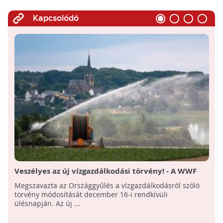
Kapcsolódó
Veszélyes az új vízgazdálkodási törvény! - A WWF
nyílt levele a köztársasági elnöknek
Megszavazta az Országgyűlés a vízgazdálkodásról szóló
törvény módosítását december 16-i rendkívüli
ülésnapján. Az új ...