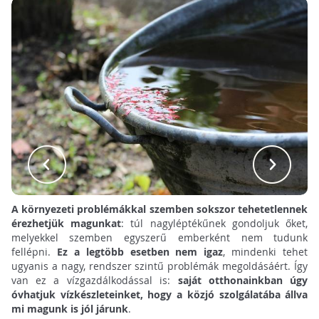
A környezeti problémákkal szemben sokszor tehetetlennek
érezhetjük magunkat
: túl nagyléptékűnek gondoljuk őket,
melyekkel szemben egyszerű emberként nem tudunk
fellépni.
Ez a legtöbb esetben nem igaz
, mindenki tehet
ugyanis a nagy, rendszer szintű problémák megoldásáért. Így
van ez a vízgazdálkodással is:
saját otthonainkban úgy
óvhatjuk vízkészleteinket, hogy a közjó szolgálatába állva
mi magunk is jól járunk
.