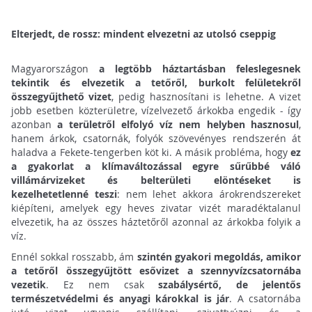
Elterjedt, de rossz: mindent elvezetni az utolsó cseppig
Magyarországon
a legtöbb háztartásban feleslegesnek
tekintik és elvezetik a tetőről, burkolt felületekről
összegyűjthető vizet
, pedig hasznosítani is lehetne. A vizet
jobb esetben közterületre, vízelvezető árkokba engedik - így
azonban
a területről elfolyó víz nem helyben hasznosul
,
hanem árkok, csatornák, folyók szövevényes rendszerén át
haladva a Fekete-tengerben köt ki. A másik probléma, hogy
ez
a gyakorlat a klímaváltozással egyre sűrűbbé váló
villámárvizeket és belterületi elöntéseket is
kezelhetetlenné teszi
: nem lehet akkora árokrendszereket
kiépíteni, amelyek egy heves zivatar vizét maradéktalanul
elvezetik, ha az összes háztetőről azonnal az árkokba folyik a
víz.
Ennél sokkal rosszabb, ám
szintén gyakori megoldás, amikor
a tetőről összegyűjtött esővizet a szennyvízcsatornába
vezetik
. Ez nem csak
szabálysértő, de jelentős
természetvédelmi és anyagi károkkal is jár
. A csatornába