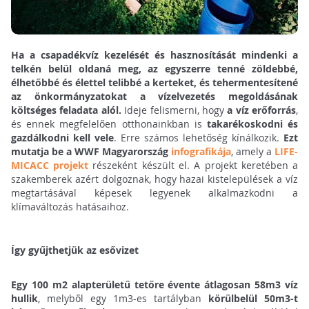
Ha a csapadékvíz kezelését és hasznosítását mindenki a
telkén belül oldaná meg, az egyszerre tenné zöldebbé,
élhetőbbé és élettel telibbé a kerteket, és tehermentesítené
az önkormányzatokat a vízelvezetés megoldásának
költséges feladata alól.
Ideje felismerni, hogy
a víz erőforrás
,
és ennek megfelelően otthonainkban is
takarékoskodni és
gazdálkodni kell vele
. Erre számos lehetőség kínálkozik.
Ezt
mutatja be a WWF Magyarország
infografikája
, amely a
LIFE-
MICACC projekt
részeként készült el. A projekt keretében a
szakemberek azért dolgoznak, hogy hazai kistelepülések a víz
megtartásával képesek legyenek alkalmazkodni a
klímaváltozás hatásaihoz.
Így gyűjthetjük az esővizet
Egy 100 m2 alapterületű tetőre évente átlagosan 58m3 víz
hullik
, melyből egy 1m3-es tartályban
körülbelül 50m3-t