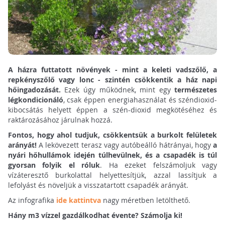
A házra futtatott növények - mint a keleti vadszőlő, a
repkényszőlő vagy lonc - szintén csökkentik a ház napi
hőingadozását.
Ezek úgy működnek, mint egy
természetes
légkondicionáló
, csak éppen energiahasználat és széndioxid-
kibocsátás helyett éppen a szén-dioxid megkötéséhez és
raktározásához járulnak hozzá.
Fontos, hogy ahol tudjuk, csökkentsük a burkolt felületek
arányát!
A lekövezett terasz vagy autóbeálló hátrányai, hogy
a
nyári hőhullámok idején túlhevülnek, és a csapadék is túl
gyorsan folyik el róluk
. Ha ezeket felszámoljuk vagy
vízáteresztő burkolattal helyettesítjük, azzal lassítjuk a
lefolyást és növeljük a visszatartott csapadék arányát.
Az infografika
ide kattintva
nagy méretben letölthető.
Hány m3 vízzel gazdálkodhat évente? Számolja ki!