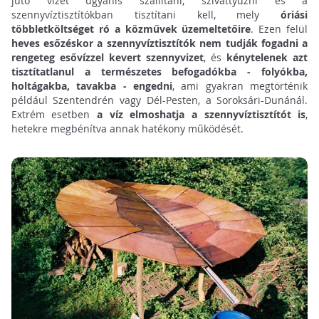
jutó vizet ugyanis szállítani, szivattyúzni és a
szennyvíztisztítókban tisztítani kell, mely
óriási
többletköltséget ró a közművek üzemeltetőire
. Ezen felül
heves esőzéskor a szennyvíztisztítók nem tudják fogadni a
rengeteg esővízzel kevert szennyvizet
, és
kénytelenek azt
tisztítatlanul a természetes befogadókba - folyókba,
holtágakba, tavakba - engedni
, ami gyakran megtörténik
például Szentendrén vagy Dél-Pesten, a Soroksári-Dunánál.
Extrém esetben
a víz elmoshatja a szennyvíztisztítót is
,
hetekre megbénítva annak hatékony működését.