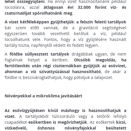
lehet összegyűjteni
. Ha ennyi vizet hasznosítanánk például
locsolásra, azzal
átlagosan évi 32.000 forint víz- és
csatornadíjat spórolhatnánk meg
.
A vizet kétféleképpen gyűjthetjük
:
a felszín feletti tartályok
bár szem előtt vannak, de a gravitáció segítségével
egyszerűen tovább vezethető belőlük a víz, például
locsolhatunk vele. Fontos, hogy a víz gyűjtésére használt
tartály tiszta, napfénytől védett és fedett legyen.
A
földbe süllyesztett tartályok
drágábbak ugyan, de nem
foglalnak helyet a kertben.
Olcsóbb megoldás, ha
fertőtlenítés után régi ciszternákban gyűjtjük az esővizet,
ahonnan a víz szivattyúzással hasznosítható
, de akár a
földbe is beszivárogtathatjuk, hogy pótoljuk a talajvizet.
Növényekkel a mikroklíma javításáért
Az esővízgyűjtésen kívül máshogy is hasznosíthatjuk a
vizet.
A tartályokból túlcsorduló vagy a tetőről lefolyó
csapadékot
esőkertben is megőrizhetjük
. Az esőkertek
kicsi,
vízkedvelő, őshonos növényfajokkal beültetett