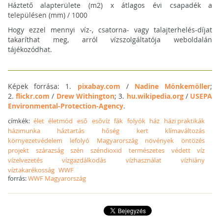
Háztető alapterülete (m2) x átlagos évi csapadék a
településen (mm) / 1000
Hogy ezzel mennyi víz-, csatorna- vagy talajterhelés-díjat
takaríthat meg, arról vízszolgáltatója weboldalán
tájékozódhat.
Képek forrása: 1.
pixabay.com
/
Nadine Mönkemöller
;
2.
flickr.com
/
Drew Withington
; 3.
hu.wikipedia.org
/
USEPA
Environmental-Protection-Agency
.
címkék:
élet
életmód
eső
esővíz
fák
folyók
ház
házi praktikák
házimunka
háztartás
hőség
kert
klímaváltozás
környezetvédelem
lefolyó
Magyarország
növények
öntözés
projekt
szárazság
szén
széndioxid
természetes
védett
víz
vízelvezetés
vízgazdálkodás
vízhasználat
vízhiány
víztakarékosság
WWF
forrás:
WWF Magyarország