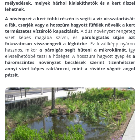
mélyedések, melyek bárhol kialakíthatók és a kert díszei
lehetnek
.
A növényzet a kert többi részén is segíti a víz visszatartását:
a fák, cserjék vagy a hosszúra hagyott fűfélék növelik a kert
természetes víztároló kapacitását.
A dús növényzet rengeteg
vizet képes magába szívni, és
párologtatás útján azt
fokozatosan visszaengedi a légkörbe
. Ez kiváltképp nyáron
hasznos, mikor
a párolgás segít hűteni a mikroklímát
, így
elviselhetőbbé teszi a hőséget. A hosszúra hagyott gyep és
a
háromszintes növényzet becslések szerint tizenhétszer
annyi vizet képes raktározni, mint a rövidre vágott angol
pázsit
.