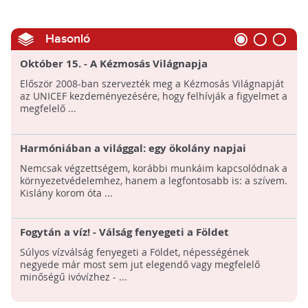
Hasonló
Október 15. - A Kézmosás Világnapja
Először 2008-ban szervezték meg a Kézmosás Világnapját
az UNICEF kezdeményezésére, hogy felhívják a figyelmet a
megfelelő ...
Harmóniában a világgal: egy ökolány napjai
Nemcsak végzettségem, korábbi munkáim kapcsolódnak a
környezetvédelemhez, hanem a legfontosabb is: a szívem.
Kislány korom óta ...
Fogytán a víz! - Válság fenyegeti a Földet
Súlyos vízválság fenyegeti a Földet, népességének
negyede már most sem jut elegendő vagy megfelelő
minőségű ivóvízhez - ...