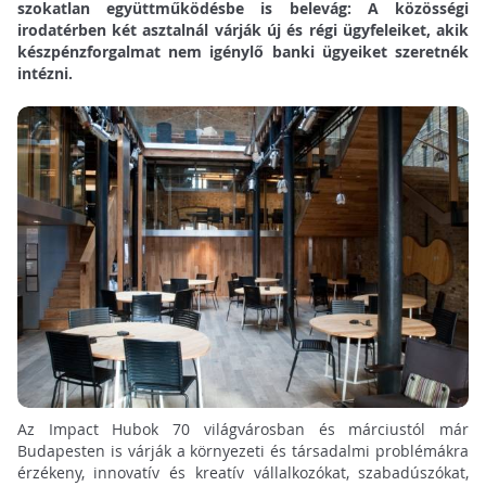
szokatlan együttműködésbe is belevág: A közösségi
irodatérben két asztalnál várják új és régi ügyfeleiket, akik
készpénzforgalmat nem igénylő banki ügyeiket szeretnék
intézni.
Az Impact Hubok 70 világvárosban és márciustól már
Budapesten is várják a környezeti és társadalmi problémákra
érzékeny, innovatív és kreatív vállalkozókat, szabadúszókat,