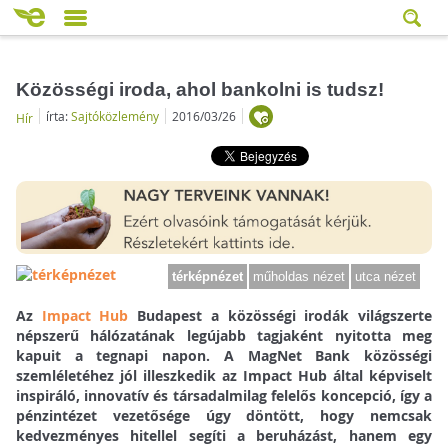
Közösségi iroda, ahol bankolni is tudsz!
írta:
Sajtóközlemény
2016/03/26
Hír
térképnézet
műholdas nézet
utca nézet
Az
Impact Hub
Budapest a közösségi irodák világszerte
népszerű hálózatának legújabb tagjaként nyitotta meg
kapuit a tegnapi napon. A MagNet Bank közösségi
szemléletéhez jól illeszkedik az Impact Hub által képviselt
inspiráló, innovatív és társadalmilag felelős koncepció, így a
pénzintézet vezetősége úgy döntött, hogy nemcsak
kedvezményes hitellel segíti a beruházást, hanem egy