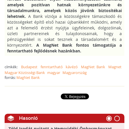
amelyek pozitívan hatnak környezetünkre és
társadalmunkra, amelyek közös jövőnk biztosítékai
lehetnek.
A Bank víziója a közösségekre támaszkodó és
közösségeket építő első hazai újbankként működni, amely
azt a felemelő érzést nyújtja ügyfeleinek, dolgozóinak,
üzleti partnereinek és tulajdonosainak, hogy a
pénzügyeikkel is sokat tesznek a társadalomért és a
környezetért.
A MagNet Bank fontos támogatója a
fenntartható fejlődésnek hazánkban.
címkék:
Budapest
fenntartható
kávézó
MagNet Bank
Magnet
Magyar Közösségi Bank
magyar
Magyarország
forrás:
MagNet Bank
Hasonló
Zöld Irodát nyitott a Hegyvidéki Önkormányzat