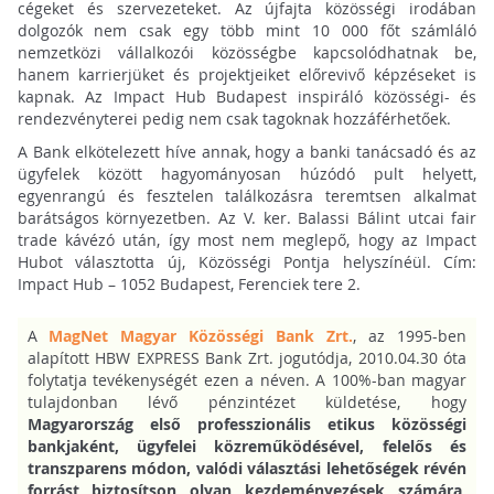
cégeket és szervezeteket. Az újfajta közösségi irodában
dolgozók nem csak egy több mint 10 000 főt számláló
nemzetközi vállalkozói közösségbe kapcsolódhatnak be,
hanem karrierjüket és projektjeiket előrevivő képzéseket is
kapnak. Az Impact Hub Budapest inspiráló közösségi- és
rendezvényterei pedig nem csak tagoknak hozzáférhetőek.
A Bank elkötelezett híve annak, hogy a banki tanácsadó és az
ügyfelek között hagyományosan húzódó pult helyett,
egyenrangú és fesztelen találkozásra teremtsen alkalmat
barátságos környezetben. Az V. ker. Balassi Bálint utcai fair
trade kávézó után, így most nem meglepő, hogy az Impact
Hubot választotta új, Közösségi Pontja helyszínéül. Cím:
Impact Hub – 1052 Budapest, Ferenciek tere 2.
A
MagNet Magyar Közösségi Bank Zrt.
, az 1995-ben
alapított HBW EXPRESS Bank Zrt. jogutódja, 2010.04.30 óta
folytatja tevékenységét ezen a néven. A 100%-ban magyar
tulajdonban lévő pénzintézet küldetése, hogy
Magyarország első professzionális etikus közösségi
bankjaként, ügyfelei közreműködésével, felelős és
transzparens módon, valódi választási lehetőségek révén
forrást biztosítson olyan kezdeményezések számára,