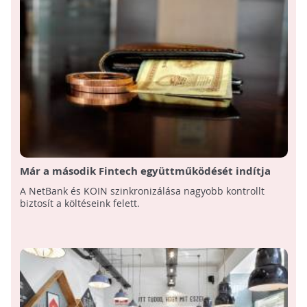
Már a második Fintech együttműködését indítja
útjára a MagNet
A NetBank és KOIN szinkronizálása nagyobb kontrollt
biztosít a költéseink felett.