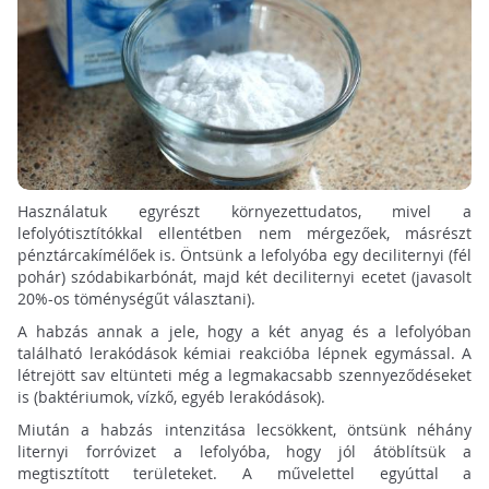
Használatuk egyrészt környezettudatos, mivel a
lefolyótisztítókkal ellentétben nem mérgezőek, másrészt
pénztárcakímélőek is. Öntsünk a lefolyóba egy deciliternyi (fél
pohár) szódabikarbónát, majd két deciliternyi ecetet (javasolt
20%-os töménységűt választani).
A habzás annak a jele, hogy a két anyag és a lefolyóban
található lerakódások kémiai reakcióba lépnek egymással. A
létrejött sav eltünteti még a legmakacsabb szennyeződéseket
is (baktériumok, vízkő, egyéb lerakódások).
Miután a habzás intenzitása lecsökkent, öntsünk néhány
liternyi forróvizet a lefolyóba, hogy jól átöblítsük a
megtisztított területeket. A művelettel egyúttal a