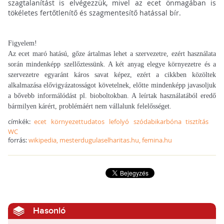
szagtalanítást is elvégezzük, mivel az ecet önmagában is
tökéletes fertőtlenítő és szagmentesítő hatással bír.
Figyelem!
Az ecet maró hatású, gőze ártalmas lehet a szervezetre, ezért használata
során mindenképp szellőztessünk. A két anyag elegye környezetre és a
szervezetre egyaránt káros savat képez, ezért a cikkben közöltek
alkalmazása elővigyázatosságot követelnek, előtte mindenképp javasoljuk
a bővebb informálódást pl. bioboltokban. A leírtak használatából eredő
bármilyen kárért, problémáért nem vállalunk felelősséget.
címkék:
ecet
környezettudatos
lefolyó
szódabikarbóna
tisztítás
WC
forrás:
wikipedia, mesterdugulaselharitas.hu, femina.hu
Hasonló