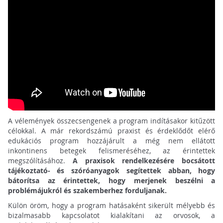
A vélemények összecsengenek a program indításakor kitűzött
célokkal. A már rekordszámú praxist és érdeklődőt elérő
edukációs program hozzájárult a még nem ellátott
inkontinens betegek felismeréséhez, az érintettek
megszólításához.
A praxisok rendelkezésére bocsátott
tájékoztató- és szóróanyagok segítettek abban, hogy
bátorítsa az érintettek, hogy merjenek beszélni a
problémájukról és szakemberhez forduljanak.
Külön öröm, hogy a program hatásaként sikerült mélyebb és
bizalmasabb kapcsolatot kialakítani az orvosok, a