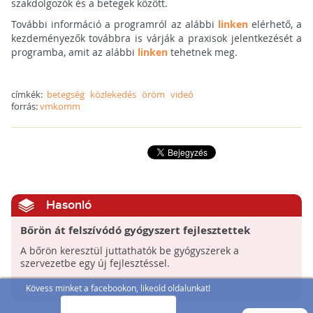
szakdolgozók és a betegek között.
További információ a programról az alábbi
linken
elérhető, a
kezdeményezők továbbra is várják a praxisok jelentkezését a
programba, amit az alábbi
linken
tehetnek meg.
címkék:
betegség
közlekedés
öröm
videó
forrás:
vmkomm
Hasonló
Bőrön át felszívódó gyógyszert fejlesztettek
A bőrön keresztül juttathatók be gyógyszerek a
szervezetbe egy új fejlesztéssel.
Kövess minket a facebookon, likeold oldalunkat!