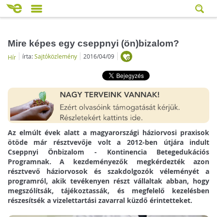
Mire képes egy cseppnyi (ön)bizalom?
írta:
Sajtóközlemény
2016/04/09
Hír
Az elmúlt évek alatt a magyarországi háziorvosi praxisok
ötöde már résztvevője volt a 2012-ben útjára indult
Cseppnyi Önbizalom - Kontinencia Betegedukációs
Programnak. A kezdeményezők megkérdezték azon
résztvevő háziorvosok és szakdolgozók véleményét a
programról, akik tevékenyen részt vállaltak abban, hogy
megszólítsák, tájékoztassák, és megfelelő kezelésben
részesítsék a vizelettartási zavarral küzdő érintetteket.