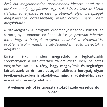
évek óta megoldhatatlan problémának látszott. Ezzel az a
bizalom, amely egy páciens, egy család és a háziorvos között
kialakul, elmélyülhet, és olyan problémák, olyan betegségek
megoldásához hozzásegíthet, amely bizalom nélkül nem
megoldható.”
A szakdolgozók a program eredményességének kulcsát az
őszinte, nyílt kommunikációban látták:
„A program lehetővé
tette, hogy a betegek merjenek beszélni a vizelettartási
problémáikról – miután a kérdéseinkkel nevén neveztük a
dolgokat.”
Kivétel nélkül minden megszólaló a legfontosabb
eredménynek a vizelettartási zavart övező mély hallgatás
megtörését tartja.
A tény, hogy megnyíltak és segítséget
kértek azok az érintett betegeik, akiket a betegség olyan
tevékenységekben is akadályoz, mint a közlekedés, vagy
részvétel a társasági életben.
A véleményekről és tapasztalatokról szóló összefoglaló
videó: