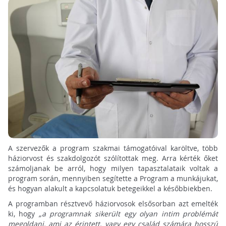
A szervezők a program szakmai támogatóival karöltve, több
háziorvost és szakdolgozót szólítottak meg. Arra kérték őket
számoljanak be arról, hogy milyen tapasztalataik voltak a
program során, mennyiben segítette a Program a munkájukat,
és hogyan alakult a kapcsolatuk betegeikkel a későbbiekben.
A programban résztvevő háziorvosok elsősorban azt emelték
ki, hogy
„a programnak sikerült egy olyan intim problémát
megoldani, ami az érintett, vagy egy család számára hosszú