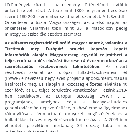
körülmények között – az esemény történetének legtöbb
önkéntese vett részt. A több mint 1800 helyszínen becslések
szerint 180-200 ezer ember szedhetett szemetet. A TeSzedd! –
Önkéntesen a tiszta Magyarországért akció első napján az
önkéntesek valamivel több mint 35, a másodikon pedig
mintegy 55 százaléka szedett szemetet.
Az előzetes regisztrációról szóló magyar adatok, valamint a
Tisztítsuk meg Európát! projekt kapcsán kapott
információk alapján Magyarország egyedül teljesítheti a
teljes európai uniós elvárást összesen 4 évre vonatkozóan a
szemétszedés résztvevőinek tekintetében.
Az elvárt
résztvevők számát az Európai Hulladékcsökkentési Hét
(EWWR) elnevezésű négy éves projekt alapdokumentumában
határozták meg. Ez alapján a közösség előzetes elvárása 40
ezer fő/év az EU teljes területére vonatkozóan. Hazánk 2013-
ban csatlakozott az Európai Bizottság EWWR LIFE+
programjához, amelynek célja a környezettudatos
gondolkodásmód népszerűsítése, a közvélemény figyelmének
ráirányítása a fenntartható környezet megőrzésének és a
hulladékkeletkezés megelőzésének fontosságára. A 2009-ben
elindított projektben mostanáig 34 ország több millió
önkéntes polgára vett részt.