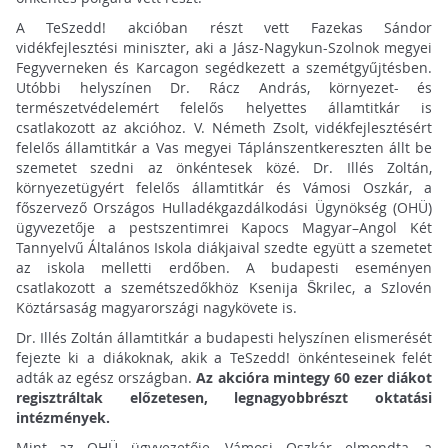
A TeSzedd! akcióban részt vett Fazekas Sándor
vidékfejlesztési miniszter, aki a Jász-Nagykun-Szolnok megyei
Fegyverneken és Karcagon segédkezett a szemétgyűjtésben.
Utóbbi helyszínen Dr. Rácz András, környezet- és
természetvédelemért felelős helyettes államtitkár is
csatlakozott az akcióhoz. V. Németh Zsolt, vidékfejlesztésért
felelős államtitkár a Vas megyei Táplánszentkereszten állt be
szemetet szedni az önkéntesek közé. Dr. Illés Zoltán,
környezetügyért felelős államtitkár és Vámosi Oszkár, a
főszervező Országos Hulladékgazdálkodási Ügynökség (OHÜ)
ügyvezetője a pestszentimrei Kapocs Magyar–Angol Két
Tannyelvű Általános Iskola diákjaival szedte együtt a szemetet
az iskola melletti erdőben. A budapesti eseményen
csatlakozott a szemétszedőkhöz Ksenija Škrilec, a Szlovén
Köztársaság magyarországi nagykövete is.
Dr. Illés Zoltán államtitkár a budapesti helyszínen elismerését
fejezte ki a diákoknak, akik a TeSzedd! önkénteseinek felét
adták az egész országban.
Az akcióra mintegy 60 ezer diákot
regisztráltak előzetesen, legnagyobbrészt oktatási
intézmények.
Mint az OHÜ ügyvezetője, Vámosi Oszkár elmondta, a