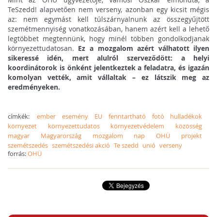
TeSzedd! alapvetően nem verseny, azonban egy kicsit mégis
az: nem egymást kell túlszárnyalnunk az összegyűjtött
szemétmennyiség vonatkozásában, hanem azért kell a lehető
legtöbbet megtennünk, hogy minél többen gondolkodjanak
környezettudatosan.
Ez a mozgalom azért válhatott ilyen
sikeressé idén, mert alulról szerveződött: a helyi
koordinátorok is önként jelentkeztek a feladatra, és igazán
komolyan vették, amit vállaltak – ez látszik meg az
eredményeken.
címkék:
ember
esemény
EU
fenntartható
fotó
hulladékok
környezet
környezettudatos
környezetvédelem
közösség
magyar
Magyarország
mozgalom
nap
OHÜ
projekt
szemétszedés
szemétszedési akció
Te szedd
unió
verseny
forrás:
OHÜ