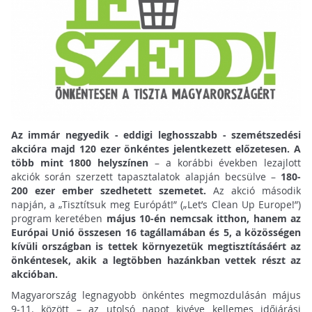
Az immár negyedik - eddigi leghosszabb - szemétszedési
akcióra majd 120 ezer önkéntes jelentkezett előzetesen.
A
több mint 1800 helyszínen
– a korábbi években lezajlott
akciók során szerzett tapasztalatok alapján becsülve –
180-
200 ezer ember szedhetett szemetet.
Az akció második
napján, a „Tisztítsuk meg Európát!” („Let’s Clean Up Europe!”)
program keretében
május 10-én nemcsak itthon, hanem az
Európai Unió összesen 16 tagállamában és 5, a közösségen
kívüli országban is tettek környezetük megtisztításáért az
önkéntesek, akik a legtöbben hazánkban vettek részt az
akcióban.
Magyarország legnagyobb önkéntes megmozdulásán május
9-11. között – az utolsó napot kivéve kellemes időjárási