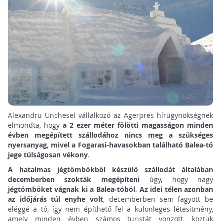
Alexandru Unchesel vállalkozó az Agerpres hírügynökségnek
elmondta, hogy
a 2 ezer méter fölötti magasságon minden
évben megépített szállodához nincs meg a szükséges
nyersanyag, mivel a Fogarasi-havasokban található Balea-tó
jege túlságosan vékony
.
A hatalmas jégtömbökből készülő szállodát általában
decemberben szokták megépíteni
úgy, hogy nagy
jégtömböket vágnak ki a Balea-tóból
.
Az idei télen azonban
az időjárás túl enyhe volt
, decemberben sem fagyott be
eléggé a tó, így nem építhető fel a különleges létesítmény,
amely minden évben számos turistát vonzott, köztük