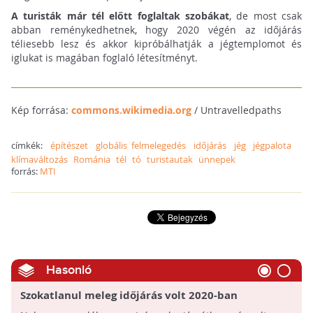
A turisták már tél előtt foglaltak szobákat
, de most csak
abban reménykedhetnek, hogy 2020 végén az időjárás
téliesebb lesz és akkor kipróbálhatják a jégtemplomot és
iglukat is magában foglaló létesítményt.
Kép forrása:
commons.wikimedia.org
/ Untravelledpaths
címkék:
építészet
globális felmelegedés
időjárás
jég
jégpalota
klímaváltozás
Románia
tél
tó
turistautak
ünnepek
forrás:
MTI
Hasonló
Szokatlanul meleg időjárás volt 2020-ban
Magyarországon