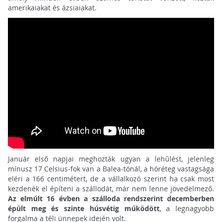
amerikaiakat és ázsiaiakat.
Január első napjai meghozták ugyan a lehűlést, jelenleg
mínusz 17 Celsius-fok van a Balea-tónál, a hóréteg vastagsága
eléri a 166 centimétert, de a vállalkozó szerint ha csak most
kezdenék el építeni a szállodát, már nem lenne jövedelmező.
Az elmúlt 16 évben a szálloda rendszerint decemberben
épült meg és szinte húsvétig működött
, a legnagyobb
forgalma a téli ünnepek idején volt.