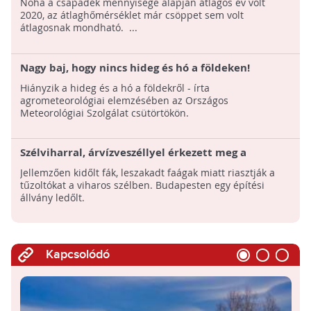
Noha a csapadék mennyisége alapján átlagos év volt
2020, az átlaghőmérséklet már csöppet sem volt
átlagosnak mondható. ...
Nagy baj, hogy nincs hideg és hó a földeken!
Hiányzik a hideg és a hó a földekről - írta
agrometeorológiai elemzésében az Országos
Meteorológiai Szolgálat csütörtökön.
Szélviharral, árvízveszéllyel érkezett meg a
karácsony
Jellemzően kidőlt fák, leszakadt faágak miatt riasztják a
tűzoltókat a viharos szélben. Budapesten egy építési
állvány ledőlt.
Kapcsolódó