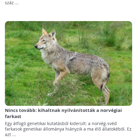
száz ...
Nincs tovább: kihaltnak nyilvánították a norvégiai
farkast
Egy átfogó genetikai kutatásból kiderült: a norvég-svéd
farkasok genetikai állománya hiányzik a ma élő állatokéból. Ez
azt ...