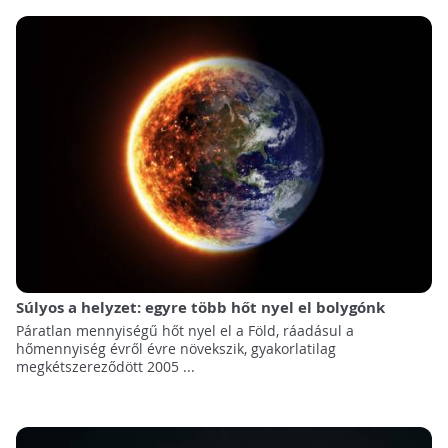
Súlyos a helyzet: egyre több hőt nyel el bolygónk
Páratlan mennyiségű hőt nyel el a Föld, ráadásul a
hőmennyiség évről évre növekszik, gyakorlatilag
megkétszereződött 2005 ...