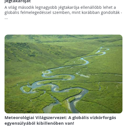
jégtakaróját
A világ második legnagyobb jégtakarója ellenállóbb lehet a
globális felmelegedéssel szemben, mint korábban gondolták -
...
Meteorológiai Világszervezet: A globális vízkörforgás
egyensúlyából kibillenőben van!