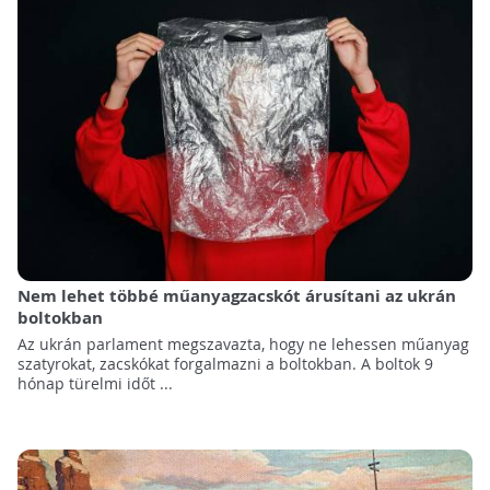
Nem lehet többé műanyagzacskót árusítani az ukrán
boltokban
Az ukrán parlament megszavazta, hogy ne lehessen műanyag
szatyrokat, zacskókat forgalmazni a boltokban. A boltok 9
hónap türelmi időt ...