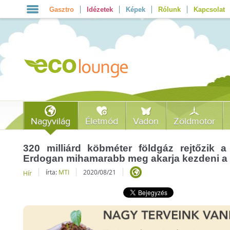
Gasztro
Idézetek
Képek
Rólunk
Kapcsolat
Nagyvilág
Életmód
Vadon
Zöldmotor
320 milliárd köbméter földgáz rejtőzik a 
Erdogan mihamarabb meg akarja kezdeni a 
írta:
MTI
2020/08/21
Hír