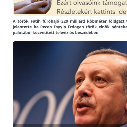
A török Fatih fúróhajó 320 milliárd köbméter földgázt t
jelentette be Recep Tayyip Erdogan török elnök péntek
palotából közvetített televíziós beszédében.