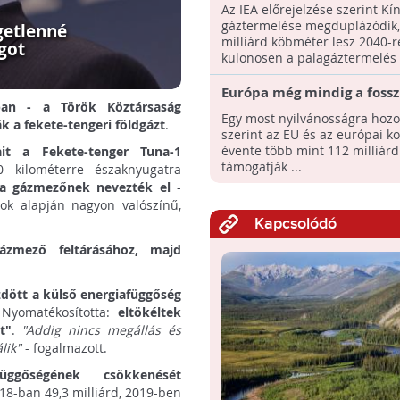
klímaváltozással szemben?
Az IEA előrejelzése szerint Kí
re Kína gázszükséglete
gáztermelése megduplázódik,
getlenné
megháromszorozódhat
milliárd köbméter lesz 2040-r
got
különösen a palagáztermelés .
Európa még mindig a fosszi
ban - a Török Köztársaság
energiát támogatja
Egy most nyilvánosságra hozot
ák a fekete-tengeri földgázt
.
szerint az EU és az európai 
évente több mint 112 milliárd
it a Fekete-tenger Tuna-1
támogatják ...
 kilométerre északnyugatra
ya gázmezőnek nevezték el
-
tok alapján nagyon valószínű,
Kapcsolódó
ázmező feltárásához, majd
dött a külső energiafüggőség
 Nyomatékosította:
eltökéltek
t"
.
"Addig nincs megállás és
lik"
- fogalmazott.
függőségének csökkenését
8-ban 49,3 milliárd, 2019-ben