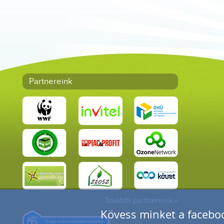
Partnereink
További partnereink »
Kövess minket a faceboo