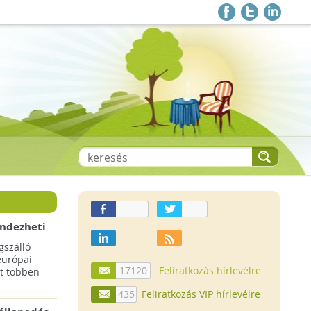
endezheti
t
szálló
európai
17120
Feliratkozás hírlevélre
t többen
435
Feliratkozás VIP hírlevélre