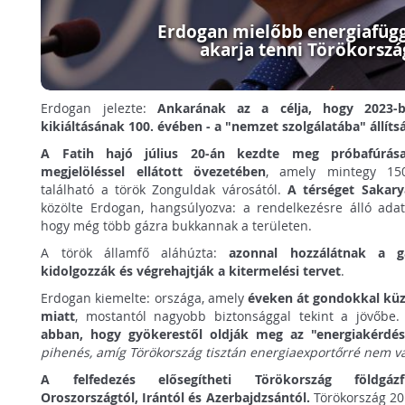
Erdogan mielőbb energiafüg
akarja tenni Törökorszá
Erdogan jelezte:
Ankarának az a célja, hogy 2023-
kikiáltásának 100. évében - a "nemzet szolgálatába" állíts
A Fatih hajó július 20-án kezdte meg próbafúrása
megjelöléssel ellátott övezetében
, amely mintegy 150
található a török Zonguldak városától.
A térséget Sakar
közölte Erdogan, hangsúlyozva: a rendelkezésre álló ada
hogy még több gázra bukkannak a területen.
A török államfő aláhúzta:
azonnal hozzálátnak a g
kidolgozzák és végrehajtják a kitermelési tervet
.
Erdogan kiemelte: országa, amely
éveken át gondokkal küz
miatt
, mostantól nagyobb biztonsággal tekint a jövőbe.
abban, hogy gyökerestől oldják meg az "energiakérdés
pihenés, amíg Törökország tisztán energiaexportőrré nem vá
A felfedezés elősegítheti Törökország földgáz
Oroszországtól, Irántól és Azerbajdzsántól.
Törökország 201