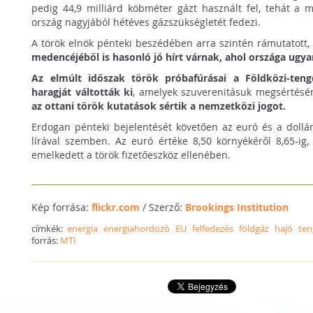
pedig 44,9 milliárd köbméter gázt használt fel, tehát a 
ország nagyjából hétéves gázszükségletét fedezi.
A török elnök pénteki beszédében arra szintén rámutatott
medencéjéből is hasonló jó hírt várnak, ahol országa ugy
Az elmúlt időszak török próbafúrásai a Földközi-ten
haragját váltották ki
, amelyek szuverenitásuk megsértésén
az ottani török kutatások sértik a nemzetközi jogot.
Erdogan pénteki bejelentését követően az euró és a dollár
lírával szemben. Az euró értéke 8,50 környékéről 8,65-ig, 
emelkedett a török fizetőeszköz ellenében.
Kép forrása:
flickr.com
/ Szerző:
Brookings Institution
címkék:
energia
energiahordozó
EU
felfedezés
földgáz
hajó
ten
forrás:
MTI