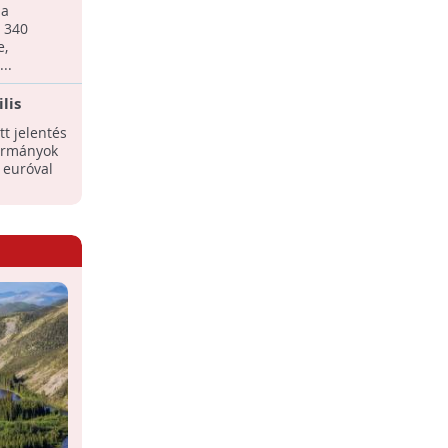
 - 2040-
na
 340
e,
..
lis
t jelentés
kormányok
 euróval