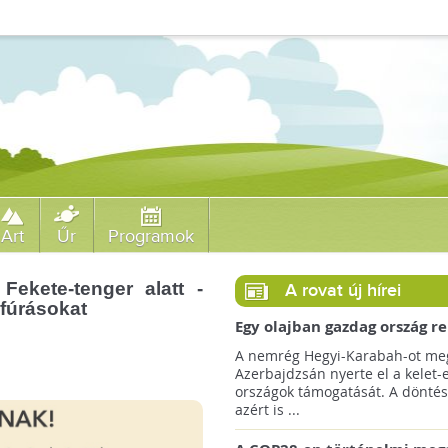
Art
Űr
Programok
Fekete-tenger alatt -
A rovat új hírei
fúrásokat
Egy olajban gazdag ország r
jövőre a COP29 klímacsúcso
A nemrég Hegyi-Karabah-ot meg
Azerbajdzsán nyerte el a kelet-
országok támogatását. A döntés
azért is ...