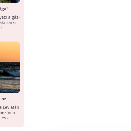
ga! -
- és
ezi a gáz-
aki-sarki
d
 az
ezőkön
a Leviatán
zmezőn a
 és a