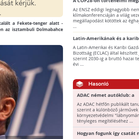
A COP28-on történelmi meg
született! - Összefoglaló az 
Az ENSZ eddigi legnagyobb nem
klímacsúcsáról
klímakonferenciáján a világ veze
megállapodást kötöttek az éghaj
alált a Fekete-tenger alatt -
...
en az isztambuli Dolmabahce
Latin-Amerikának és a karib
térségnek növelniük kell ki
A Latin-Amerikai és Karibi Gazd
az éghajlatvédelmi célok el
Bizottság (ECLAC) által készített
szerint 2030-ig a bruttó hazai 
évi ...
Hasonló
ADAC német autóklub: a
hidrogénüzemű és a földgá
Az ADAC hétfőn publikált ta
működő autók
szerint a különböző járművek
környezetkímélőbbek min
környezetvédelmi "lábnyomá
elektromos gépkocsik
tényleges megítéléséhez ...
Hogyan fogunk így csatát 