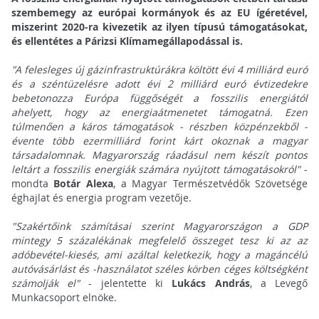
szembemegy az európai kormányok és az EU ígéretével,
miszerint 2020-ra kivezetik az ilyen típusú támogatásokat,
és ellentétes a Párizsi Klímamegállapodással is.
"A felesleges új gázinfrastruktúrákra költött évi 4 milliárd euró
és a széntüzelésre adott évi 2 milliárd euró évtizedekre
bebetonozza Európa függőségét a fosszilis energiától
ahelyett, hogy az energiaátmenetet támogatná. Ezen
túlmenően a káros támogatások - részben közpénzekből -
évente több ezermilliárd forint kárt okoznak a magyar
társadalomnak. Magyarország ráadásul nem készít pontos
leltárt a fosszilis energiák számára nyújtott támogatásokról"
-
mondta
Botár Alexa
, a Magyar Természetvédők Szövetsége
éghajlat és energia program vezetője.
"Szakértőink számításai szerint Magyarországon a GDP
mintegy 5 százalékának megfelelő összeget tesz ki az az
adóbevétel-kiesés, ami azáltal keletkezik, hogy a magáncélú
autóvásárlást és -használatot széles körben céges költségként
számolják el"
- jelentette ki
Lukács András
, a Levegő
Munkacsoport elnöke.