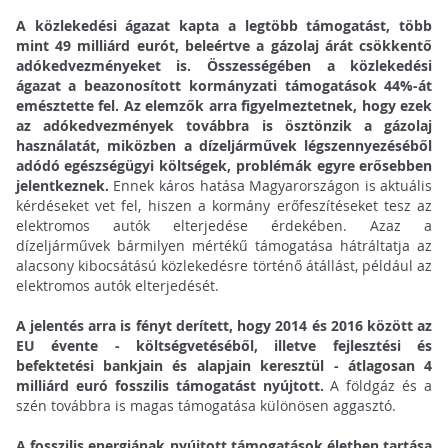
A közlekedési ágazat kapta a legtöbb támogatást, több
mint 49 milliárd eurót, beleértve a gázolaj árát csökkentő
adókedvezményeket is. Összességében a közlekedési
ágazat a beazonosított kormányzati támogatások 44%-át
emésztette fel. Az elemzők arra figyelmeztetnek, hogy ezek
az adókedvezmények továbbra is ösztönzik a gázolaj
használatát, miközben a dízeljárművek légszennyezéséből
adódó egészségügyi költségek, problémák egyre erősebben
jelentkeznek.
Ennek káros hatása Magyarországon is aktuális
kérdéseket vet fel, hiszen a kormány erőfeszítéseket tesz az
elektromos autók elterjedése érdekében. Azaz a
dízeljárművek bármilyen mértékű támogatása hátráltatja az
alacsony kibocsátású közlekedésre történő átállást, például az
elektromos autók elterjedését.
A jelentés arra is fényt derített, hogy 2014 és 2016 között az
EU évente - költségvetéséből, illetve fejlesztési és
befektetési bankjain és alapjain keresztül - átlagosan 4
milliárd euró fosszilis támogatást nyújtott.
A földgáz és a
szén továbbra is magas támogatása különösen aggasztó.
A fosszilis energiának nyújtott támogatások életben tartása