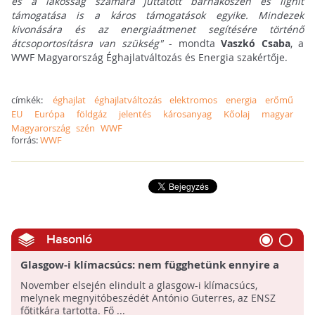
és a lakosság számára juttatott barnakőszén és lignit
támogatása is a káros támogatások egyike. Mindezek
kivonására és az energiaátmenet segítésére történő
átcsoportosításra van szükség"
- mondta
Vaszkó Csaba
, a
WWF Magyarország Éghajlatváltozás és Energia szakértője.
címkék:
éghajlat
éghajlatváltozás
elektromos
energia
erőmű
EU
Európa
földgáz
jelentés
károsanyag
Kőolaj
magyar
Magyarország
szén
WWF
forrás:
WWF
Hasonló
Glasgow-i klímacsúcs: nem függhetünk ennyire a
fosszilis üzemeanyagoktól!
November elsején elindult a glasgow-i klímacsúcs,
melynek megnyitóbeszédét António Guterres, az ENSZ
főtitkára tartotta. Fő ...