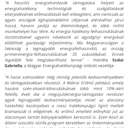
"A fosszilis energiahordozók támogatása helyett az
energiahatékony technológiák és szolgáltatások
elterjedésének előmozdítását kell elősegíteni, ami nemcsak az
egyes országok éghajlatvédelmi céljainak eléréséhez járul
hozzá, hanem javítja az életminőséget, és több millió
munkahelyet hoz létre. Az energia hatékony felhasználásának
ösztönzésével ugyanis növekszik az egységnyi energiával
előállított gazdasági teljesítmény. Ma Magyarországon a
lakosság a legnagyobb energiafelhasználó, az ország
primerenergia-felhasználásának 35 százalékával. Ennek
legalább fele megtakarítható lenne"
- mondta
Szalai
Gabriella
, a Magyar Energiahatékonysági Intézet vezetője.
"A hazai szénszektor még mindig jelentős kedvezményekben
és támogatásokban részesül. A Mátrai Erőmű például, amely
hazánk szén-dioxid-kibocsátásának több mint 10%-áért
felelős, évek óta a megújulóenergia-támogatási rendszer
egyik legnagyobb kedvezményezettje, mivel az alacsony
hatásfokú kazánjaiban a rossz hatékonyságú lignit mellett
biomasszát is elégetnek. Az erőmű emellett előnyhöz jut az
alacsonyan tartott bányajáradékon keresztül is. Ezen kívül az
állami szociális tűzifa-program keretében az önkormányzatok