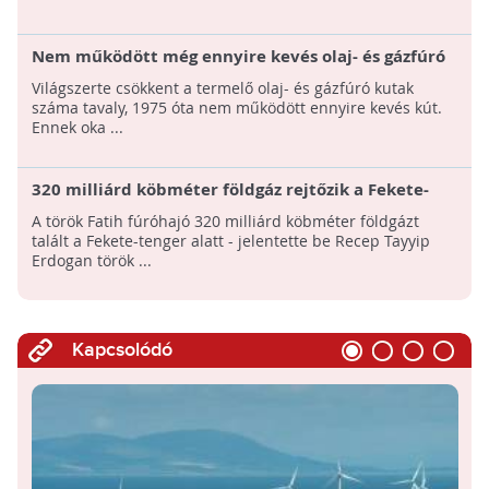
Nem működött még ennyire kevés olaj- és gázfúró
kút a világon 1975 óta
Világszerte csökkent a termelő olaj- és gázfúró kutak
száma tavaly, 1975 óta nem működött ennyire kevés kút.
Ennek oka ...
320 milliárd köbméter földgáz rejtőzik a Fekete-
tenger alatt - Erdogan mihamarabb meg akarja
A török Fatih fúróhajó 320 milliárd köbméter földgázt
kezdeni a fúrásokat
talált a Fekete-tenger alatt - jelentette be Recep Tayyip
Erdogan török ...
Kapcsolódó