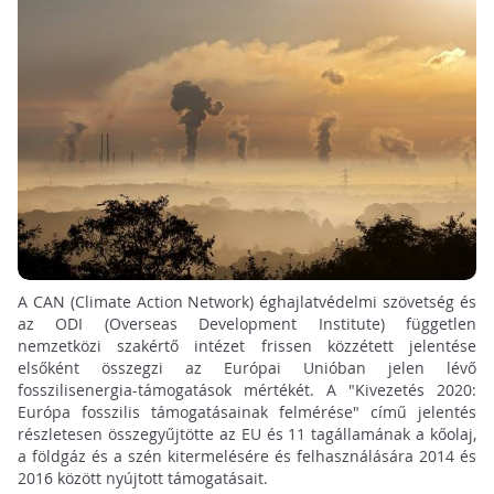
A CAN (Climate Action Network) éghajlatvédelmi szövetség és
az ODI (Overseas Development Institute) független
nemzetközi szakértő intézet frissen közzétett jelentése
elsőként összegzi az Európai Unióban jelen lévő
fosszilisenergia-támogatások mértékét. A "Kivezetés 2020:
Európa fosszilis támogatásainak felmérése" című jelentés
részletesen összegyűjtötte az EU és 11 tagállamának a kőolaj,
a földgáz és a szén kitermelésére és felhasználására 2014 és
2016 között nyújtott támogatásait.