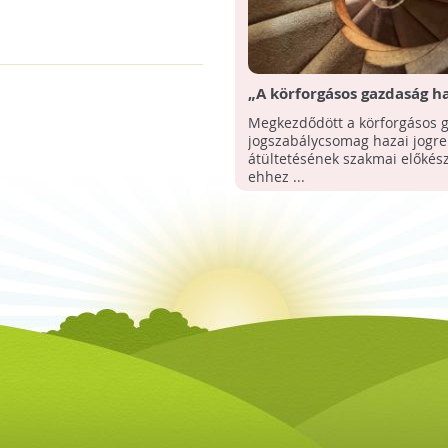
„A körforgásos gazdaság h
megvalósítása” - Konferenc
Megkezdődött a körforgásos 
a Hulladékgazdálkodók Or
jogszabálycsomag hazai jogr
Szövetsége
átültetésének szakmai előkész
ehhez ...