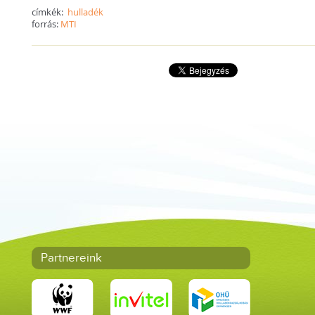
címkék:
hulladék
forrás:
MTI
Partnereink