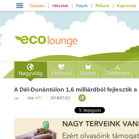
Gasztro
Idézetek
Képek
Rólunk
Kapcsolat
Nagyvilág
Életmód
Vadon
Zöldmotor
A Dél-Dunántúlon 1,6 milliárdból fejlesztik
írta:
MTI
2018/07/22
Hír