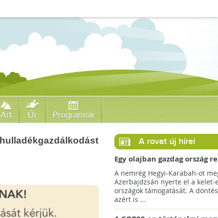
Art
Űr
Programok
 a hulladékgazdálkodást
A rovat új hírei
Egy olajban gazdag ország r
jövőre a COP29 klímacsúcso
A nemrég Hegyi-Karabah-ot meg
Azerbajdzsán nyerte el a kelet-
országok támogatását. A döntés
azért is ...