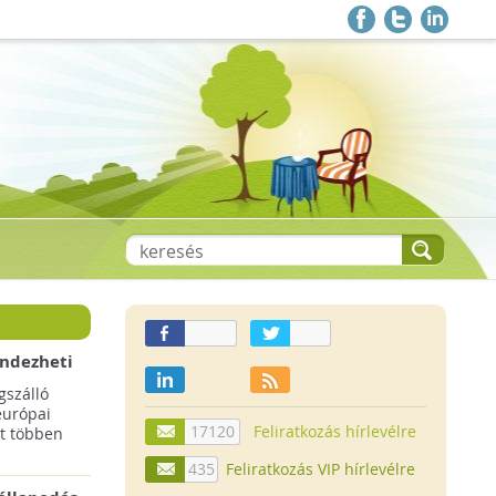
endezheti
t
szálló
európai
17120
Feliratkozás hírlevélre
t többen
435
Feliratkozás VIP hírlevélre