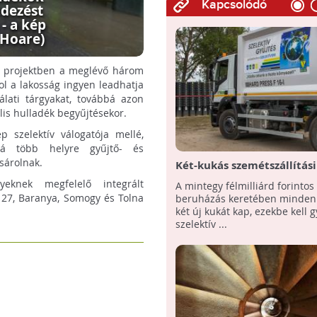
Kapcsolódó
ndezést
- a kép
 Hoare)
tt projektben a meglévő három
ol a lakosság ingyen leadhatja
álati tárgyakat, továbbá azon
lis hulladék begyűjtésekor.
p szelektív válogatója mellé,
bbá több helyre gyűjtő- és
sárolnak.
Két-kukás szemétszállítási
rendszer Tatán! - A család
eknek megfelelő integrált
A mintegy félmilliárd forintos
tulajdonosainak 11 200 új
127, Baranya, Somogy és Tolna
beruházás keretében minden 
gyűjtőedényt osztanak ki
két új kukát kap, ezekbe kell g
szelektív ...