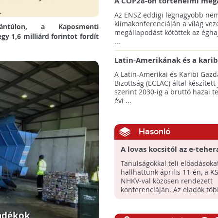
A COP28-on történelmi meg
született! - Összefoglaló az 
Az ENSZ eddigi legnagyobb nem
klímacsúcsáról
klímakonferenciáján a világ veze
nántúlon, a Kaposmenti
megállapodást kötöttek az éghaj
 1,6 milliárd forintot fordít
...
Latin-Amerikának és a karib
térségnek növelniük kell ki
A Latin-Amerikai és Karibi Gazd
az éghajlatvédelmi célok el
Bizottság (ECLAC) által készített
szerint 2030-ig a bruttó hazai 
évi ...
Hasonló
A lovas kocsitól az e-teher
Tanulságokkal teli előadásoka
hallhattunk április 11-én, a 
NHKV-val közösen rendezett
konferenciáján. Az eladók több
ladékok