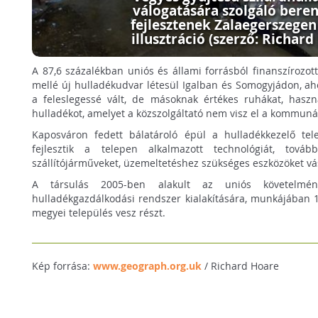
válogatására szolgáló bere
fejlesztenek Zalaegerszegen 
illusztráció (szerző: Richard
A 87,6 százalékban uniós és állami forrásból finanszírozo
mellé új hulladékudvar létesül Igalban és Somogyjádon, ah
a feleslegessé vált, de másoknak értékes ruhákat, haszn
hulladékot, amelyet a közszolgáltató nem visz el a kommuná
Kaposváron fedett bálatároló épül a hulladékkezelő tele
fejlesztik a telepen alkalmazott technológiát, tová
szállítójárműveket, üzemeltetéshez szükséges eszközöket vá
A társulás 2005-ben alakult az uniós követelmény
hulladékgazdálkodási rendszer kialakítására, munkájában 
megyei település vesz részt.
Kép forrása:
www.geograph.org.uk
/ Richard Hoare