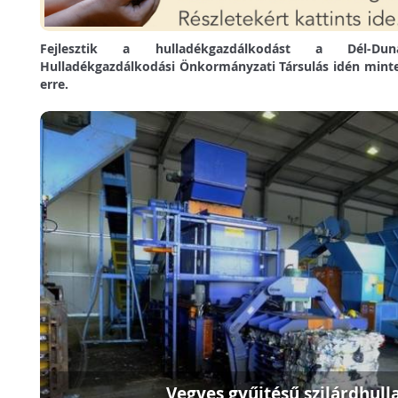
Fejlesztik a hulladékgazdálkodást a Dél-Du
Hulladékgazdálkodási Önkormányzati Társulás idén mintegy
erre.
Vegyes gyűjtésű szilárdhul