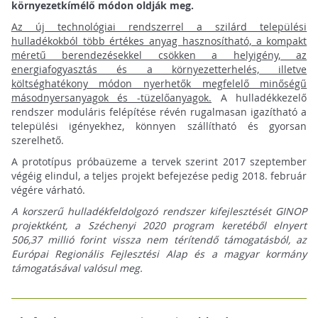
környezetkímélő módon oldják meg.
Az új technológiai rendszerrel a szilárd települési
hulladékokból több értékes anyag hasznosítható, a kompakt
méretű berendezésekkel csökken a helyigény, az
energiafogyasztás és a környezetterhelés, illetve
költséghatékony módon nyerhetők megfelelő minőségű
másodnyersanyagok és -tüzelőanyagok.
A hulladékkezelő
rendszer moduláris felépítése révén rugalmasan igazítható a
települési igényekhez, könnyen szállítható és gyorsan
szerelhető.
A prototípus próbaüzeme a tervek szerint 2017 szeptember
végéig elindul, a teljes projekt befejezése pedig 2018. február
végére várható.
A korszerű hulladékfeldolgozó rendszer kifejlesztését GINOP
projektként, a Széchenyi 2020 program keretéből elnyert
506,37 millió forint vissza nem térítendő támogatásból, az
Európai Regionális Fejlesztési Alap és a magyar kormány
támogatásával valósul meg.