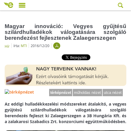
Magyar innováció: Vegyes gyűjtésű
szilárdhulladékok válogatására szolgáló
berendezést fejlesztenek Zalaegerszegen
írta:
MTI
2016/12/20
Hír
térképnézet
műholdas nézet
utca nézet
Az eddigi hulladékkezelési módszereket átalakító, a vegyes
gyűjtésű szilárdhulladékok válogatására szolgáló
berendezés fejleszt ki Zalaegerszegen a 3B Hungária Kft. és
a zalakarosi Szabadics Zrt. konzorciumi együttműködésben.