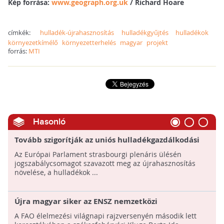
Kép forrása:
www.geograph.org.uk
/ Richard Hoare
címkék:
hulladék-újrahasznosítás
hulladékgyűjtés
hulladékok
környezetkímélő
környezetterhelés
magyar
projekt
forrás:
MTI
Hasonló
Tovább szigorítják az uniós hulladékgazdálkodási
szabályokat
Az Európai Parlament strasbourgi plenáris ülésén
jogszabálycsomagot szavazott meg az újrahasznosítás
növelése, a hulladékok ...
Újra magyar siker az ENSZ nemzetközi
rajzversenyén: 13 éves székesfehérvári kislány lett
A FAO élelmezési világnapi rajzversenyén második lett
a második helyezett