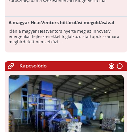
korosztályában a székesfehérvári Kluge Berta Ida.
A magyar HeatVentors hőtárolási megoldásával
győzött Európa legnagyobb energetikai startup
Idén a magyar HeatVentors nyerte meg az innovatív
versenyén
energetikai fejlesztésekkel foglalkozó startupok számára
meghirdetett nemzetközi ...
Kapcsolódó