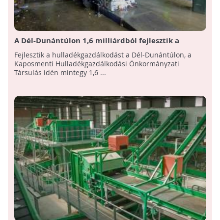
A Dél-Dunántúlon 1,6 milliárdból fejlesztik a
hulladékgazdálkodást
Fejlesztik a hulladékgazdálkodást a Dél-Dunántúlon, a
Kaposmenti Hulladékgazdálkodási Önkormányzati
Társulás idén mintegy 1,6 ...