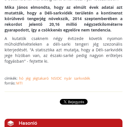
Mika János elmondta, hogy az elmúlt évek adatai azt
mutatták, hogy a Déli-sarkvidék területén a kontinenst
körülvevő tengerjég növekszik, 2014 szeptemberében a
rekordot jelentő 20,16 millió négyzetkilométerre
gyarapodott, így a csökkenés egyelőre nem tendencia.
A kutatók csaknem négy évtizede követik nyomon
műholdfelvételeken a déli-sarki tengeri jég szezonális
kiterjedését. "A statisztika azt mutatja, hogy a Déli-sarkvidék
jege hízóban van, az északi-sarké pedig nagyon erőteljes
fogyásban" - fejtette ki.
címkék:
hó
jég
jégtakaró
NSIDC
nyár
sarkvidék
forrás:
MTI
Hasonló