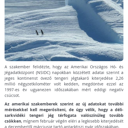
A szakember felidézte, hogy az Amerikai Országos Hó- és
Jégadatközpont (NSIDC) napokban közzétett adatai szerint a
jeges kontinenst övező tengeri jégtakaró kiterjedése 2,26
millió négyzetkilométer volt kedden, megdöntve ezzel az
1997-es év ugyanezen időszakában mért eddigi negatív
csúcsot.
Az amerikai szakemberek szerint az új adatokat további
mérésekkel kell megerősíteni, de úgy vélik, hogy a déli-
sarkvidéki tengeri jég térfogata valószínűleg tovább
csökken
, mígnem február végén eléri a legkisebb kiterjedését
a decembertől márciusig tartó antarktiszi nyár időszakában.