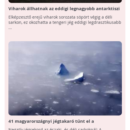
Viharok állhatnak az eddigi legnagyobb antarktiszi
jégveszteség hátterében
Elképzesztő erejű viharok sorozata söpört végig a déli
sarkon, ez okozhatta a tengeri jég eddigi legdrasztikusabb
...
41 magyarországnyi jégtakaró tűnt el a
sarkvidékeken!
Negatív jégrekord az északi- és déli sarkoknál: A