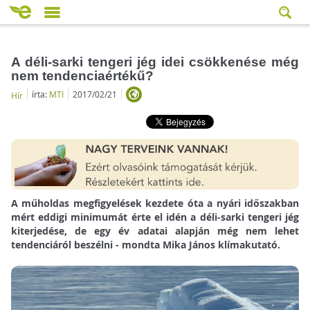
A déli-sarki tengeri jég idei csökkenése még
nem tendenciaértékű?
írta:
MTI
2017/02/21
Hír
A műholdas megfigyelések kezdete óta a nyári időszakban
mért eddigi minimumát érte el idén a déli-sarki tengeri jég
kiterjedése, de egy év adatai alapján még nem lehet
tendenciáról beszélni - mondta Mika János klímakutató.