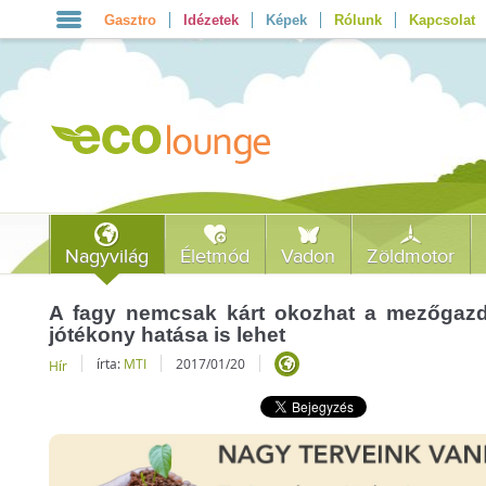
Gasztro
Idézetek
Képek
Rólunk
Kapcsolat
Nagyvilág
Életmód
Vadon
Zöldmotor
A fagy nemcsak kárt okozhat a mezőgaz
jótékony hatása is lehet
írta:
MTI
2017/01/20
Hír