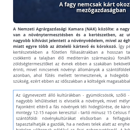
A fagy nemcsak kárt okoz
mezőgazdaságban
A Nemzeti Agrárgazdasági Kamara (NAK) közölte: a nagy
van a növénytermesztésben és a kertészetben, az u
nagyobb kihívást jelentett a növényvédelem, mivel az égh
miatt egyre több az áttelelő kártevő és kórokozó.
Így pé
kertészetekben a fűtetlen fóliasátrakban a hosszan t
csökkenti a talajban élő mediterrán származású fonálf
zöldségtermesztőket az évnek ebben a szakában bekövet
érinti, mivel nincsenek növényi állományok a szántófölde
azonban, ahol fűtés mellett termesztenek, a hidegebb
szükség, ezért ebben az időszakban a költségek magasabba
Az úgynevezett álló kultúrákban - gyümölcsösök, szőlő - 
nagyobb lehűléseket is elviselik a növények, mivel mély
Fajonként eltérő a fás növények téli hidegtűrése, de káro
mintegy 12-15 napon keresztül - tartó mínusz 15 Celsius f
szántóföldi növénykultúrákat elsősorban a felfagyás
tapasztalhatják a gazdák, ha a nedves telek alatt az eny
hirtelen változnak például az őszi gabonavetésnél. A hó