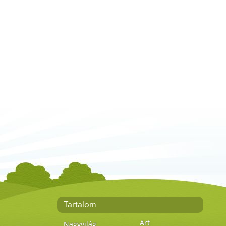
Tartalom
Art
Nagyvilág