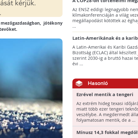
A COP28-on történelmi meg
született! - Összefoglaló az 
Az ENSZ eddigi legnagyobb nem
klímacsúcsáról
klímakonferenciáján a világ veze
megállapodást kötöttek az éghaj
 mezőgazdaságban, jótékony
...
rtevőket.
Latin-Amerikának és a karib
térségnek növelniük kell ki
A Latin-Amerikai és Karibi Gazd
az éghajlatvédelmi célok el
Bizottság (ECLAC) által készített
szerint 2030-ig a bruttó hazai 
évi ...
Hasonló
Ezrével mentik a tengeri
teknősöket a szokatlan te
Az extrém hideg texasi időjár
hideg miatt
miatt több ezer tengeri teknős
veszélybe. A megdermedt álla
folyamatosan mentik, de a ...
Mínusz 14,3 fokkal megdőlt