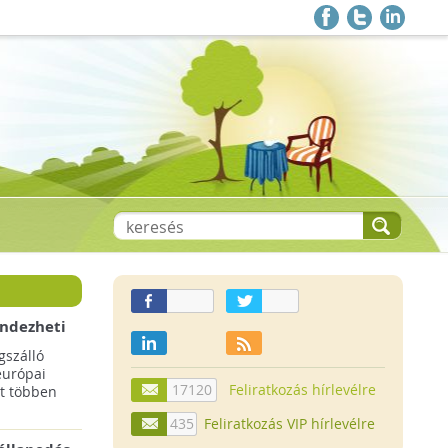
endezheti
t
szálló
európai
17120
Feliratkozás hírlevélre
t többen
435
Feliratkozás VIP hírlevélre