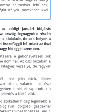
övény sejtnedvei lehűlnek,
gkristályok növekedésükkel
 az eddigi januári időjárás
Az ország legnagyobb részén
 is kialakult, de sok helyen a
em összefüggő hó miatt az őszi
nagy hideggel szemben.
atására a gabonavetések sok
zíne dominál. Az őszi búzában a
 kifagyás veszélye, de fagykár
 már jelentettek, illetve
ászosokban, valamint az őszi
gyében ismét elszaporodtak a
jelentős a kártételük.
lló szokatlan hideg leginkább a
ológiával dolgozó gazdáknál
takarmányhasznosítása, így 1