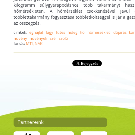
kilogramm súlygyarapodáshoz több takarmányt haszn
hőmérsékleten. A hőmérséklet csökkenésével javul
többlettakarmány fogyasztása többletköltséggel is jár a ga
az összegzés.
címkék:
éghajlat
fagy
fűtés
hideg
hó
hőmérséklet
időjárás
ká
növény
növények
szél
szőlő
forrás:
MTI, NAK
Partnereink