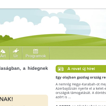
Art
Űr
Programok
daságban, a hidegnek
A rovat új hírei
Egy olajban gazdag ország r
jövőre a COP29 klímacsúcso
A nemrég Hegyi-Karabah-ot meg
Azerbajdzsán nyerte el a kelet-
országok támogatását. A döntés
azért is ...