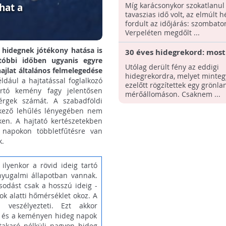
szezonrekord szombaton
Míg karácsonykor szokatlanul
hat a
tavaszias idő volt, az elmúlt h
fordult az időjárás: szombato
Verpeléten megdőlt ...
 hidegnek jótékony hatása is
30 éves hidegrekord: most
tóbbi időben ugyanis egyre
ki, mikor mérték a leghid
Utólag derült fény az eddigi
ajlat általános felmelegedése
az északi-féltekén
hidegrekordra, melyet minteg
ldául a hajtatással foglalkozó
ezelőtt rögzítettek egy grönla
artó kemény fagy jelentősen
mérőállomáson. Csaknem ...
érgek számát. A szabadföldi
kező lehűlés lényegében nem
ken. A hajtató kertészetekben
 napokon többletfűtésre van
k.
ilyenkor a rövid ideig tartó
nyugalmi állapotban vannak.
sodást csak a hosszú ideig -
ok alatti hőmérséklet okoz. A
 veszélyezteti. Ezt akkor
he és a keményen hideg napok
takaró nélküli nagyon hideg