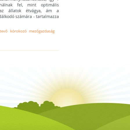
álnak fel, mint optimális
 az állatok étvágya, ám a
zdálkodó számára - tartalmazza
rtevő
kórokozó
mezőgazdaság