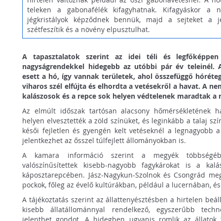
teleken a gabonafélék kifagyhatnak. Kifagyáskor a n
jégkristályok képződnek bennük, majd a sejteket a jé
szétfeszítik és a növény elpusztulhat.
A tapasztalatok szerint az idei téli és legfőképpen
nagyságrendekkel hidegebb az utóbbi pár év teleinél. 
esett a hó, így vannak területek, ahol összefüggő hóréteg
viharos szél elfújta és elhordta a vetésekről a havat. A n
kalászosok és a repce sok helyen védtelenek maradtak a 
Az elmúlt időszak tartósan alacsony hőmérsékletének h
helyen elvesztették a zöld színüket, és leginkább a talaj s
késői fejletlen és gyengén kelt vetéseknél a legnagyobb a
jelentkezhet az ősszel túlfejlett állományokban is.
A kamara információ szerint a megyék többségéből
valószínűsítettek kisebb-nagyobb fagykárokat is a kal
káposztarepcében. Jász-Nagykun-Szolnok és Csongrád me
pockok, főleg az évelő kultúrákban, például a lucernában, és 
A tájékoztatás szerint az állattenyésztésben a hirtelen beá
kisebb állatállománnyal rendelkező, egyszerűbb techn
jelenthet gondot. A hidegben ugyanis romlik az állatok 