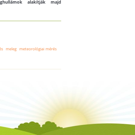
éghullámok alakítják majd
és
meleg
meteorológiai mérés