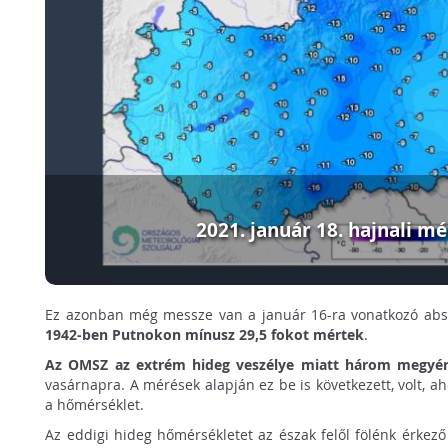
2021. január 18. hajnali m
Ez azonban még messze van a január 16-ra vonatkozó absz
1942-ben Putnokon mínusz 29,5 fokot mértek
.
Az OMSZ az extrém hideg veszélye miatt három megyére 
vasárnapra. A mérések alapján ez be is következett, volt, ah
a hőmérséklet.
Az eddigi hideg hőmérsékletet az észak felől fölénk érkező