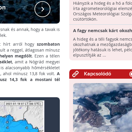
földeken!
Hiányzik a hideg és a hó a föl
on
2021. jan
írta agrometeorológiai elemz
Országos Meteorológiai Szolg
csütörtökön.
snak és annak, hogy a tavak is
A fagy nemcsak kárt okozh
lek.
mezőgazdaságban, a hide
A hideg és a téli fagyok nemcs
jótékony hatása is lehet
t hírt arról hogy
szombaton
okozhatnak a mezőgazdaságb
jótékony hatásuk is lehet, pél
dult a reggel, átlagosan mínusz
elpusztítják az ...
helyen megdőlt
. Ezen a télen
séklet
, amit a Nógrád megyei
 is alacsonyabb hőmérsékletet
ahol mínusz 13,8 fok volt.
A
Kapcsolódó
nusz 14,3 fok a mostani tél