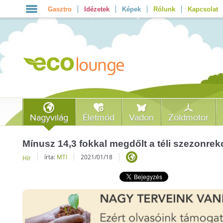
Gasztro
Idézetek
Képek
Rólunk
Kapcsolat
Nagyvilág
Életmód
Vadon
Zöldmotor
Mínusz 14,3 fokkal megdőlt a téli szezonre
írta:
MTI
2021/01/18
Hír