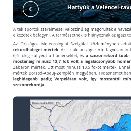
Hattyúk a Velencei-tav
A téli sportok szerelmesei valószínűleg megörültek a havazá
elkezdtek befagyni. A természetnek is hiányoznak az igazi te
Az Országos Meteorológiai Szolgálat közleményben adot
rekordhideget mértek
. Azt írták: országszerte fagyosan in
6,6 fokig süllyedt a hőmérséklet, és
a szezonrekord több 
mostanáig mínusz 12,7 fok volt a legalacsonyabb hőmér
Zabaron mértek. Ott most mínusz 13,6 fokot mértek. Ennél
mértek Borsod-Abaúj-Zemplén megyében, Hidasnémetiben, 
leghidegebb pedig Verpeléten volt, így mostantól mí
szezonrekordja.