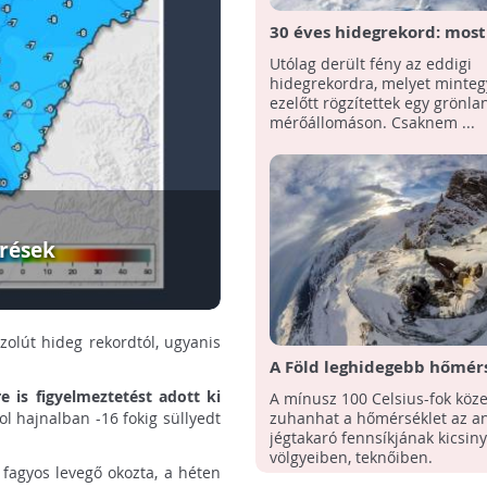
30 éves hidegrekord: most
ki, mikor mérték a leghid
Utólag derült fény az eddigi
az északi-féltekén
hidegrekordra, melyet minteg
ezelőtt rögzítettek egy grönla
mérőállomáson. Csaknem ...
érések
olút hideg rekordtól, ugyanis
A Föld leghidegebb hőmér
mérték a kelet-antarktiszi
is figyelmeztetést adott ki
A mínusz 100 Celsius-fok köze
fennsíkon
ol hajnalban -16 fokig süllyedt
zuhanhat a hőmérséklet az an
jégtakaró fennsíkjának kicsiny
völgyeiben, teknőiben.
 fagyos levegő okozta, a héten