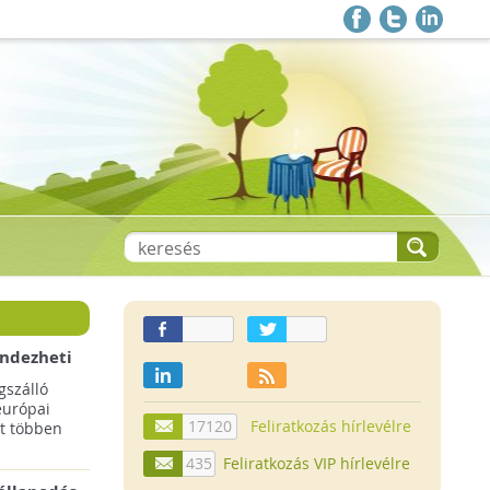
endezheti
t
szálló
európai
17120
Feliratkozás hírlevélre
t többen
435
Feliratkozás VIP hírlevélre