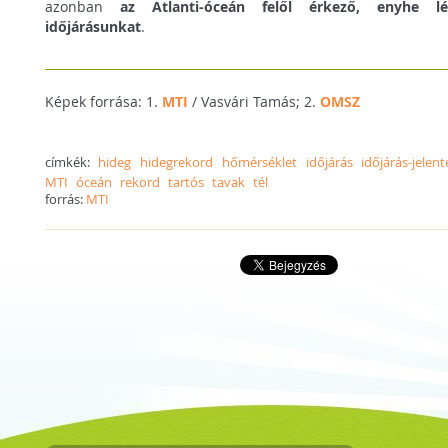
azonban
az Atlanti-óceán felől érkező, enyhe l
időjárásunkat
.
Képek forrása: 1.
MTI
/ Vasvári Tamás; 2.
OMSZ
címkék:
hideg
hidegrekord
hőmérséklet
időjárás
időjárás-jelent
MTI
óceán
rekord
tartós
tavak
tél
forrás:
MTI