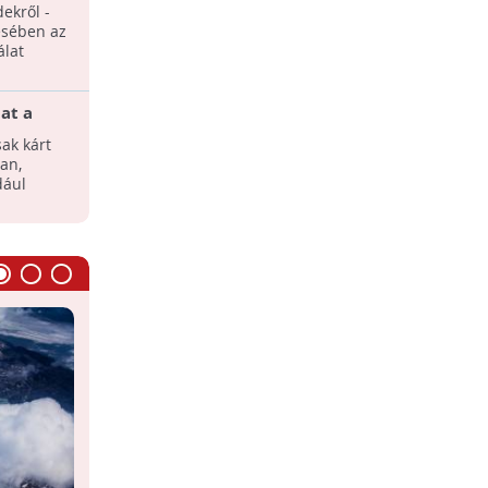
madarak számára
dekről -
Az enyhe tél kedvez a madárvilágnak,
uár 18. hajnali mérések
ésében az
azonban számos veszélyt is rejt.
álat
at a
gnek
ak kárt
an,
dául