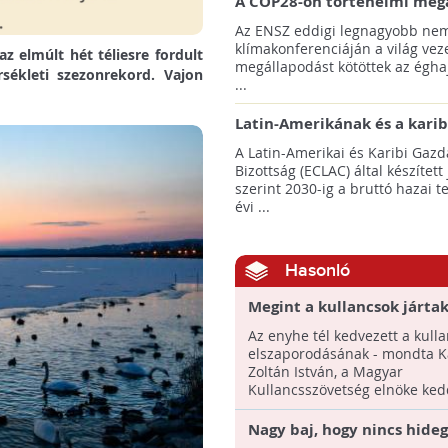
A COP28-on történelmi meg
született! - Összefoglaló az 
Az ENSZ eddigi legnagyobb nem
klímacsúcsáról
klímakonferenciáján a világ veze
z elmúlt hét téliesre fordult
megállapodást kötöttek az éghaj
sékleti szezonrekord. Vajon
...
Latin-Amerikának és a karib
térségnek növelniük kell ki
A Latin-Amerikai és Karibi Gazd
az éghajlatvédelmi célok el
Bizottság (ECLAC) által készített
szerint 2030-ig a bruttó hazai 
évi ...
Hasonló
Megint a kullancsok jártak 
enyhe téllel
Az enyhe tél kedvezett a kull
elszaporodásának - mondta Ka
Zoltán István, a Magyar
Kullancsszövetség elnöke kedd
Nagy baj, hogy nincs hideg