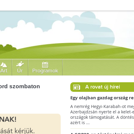
Art
Űr
Programok
kord szombaton
A rovat új hírei
Egy olajban gazdag ország r
jövőre a COP29 klímacsúcso
A nemrég Hegyi-Karabah-ot meg
Azerbajdzsán nyerte el a kelet-
országok támogatását. A döntés
azért is ...