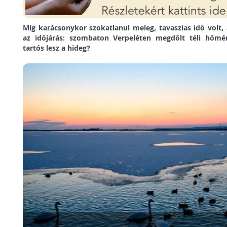
Míg karácsonykor szokatlanul meleg, tavaszias idő volt, a
az időjárás: szombaton Verpeléten megdőlt téli hőmér
tartós lesz a hideg?