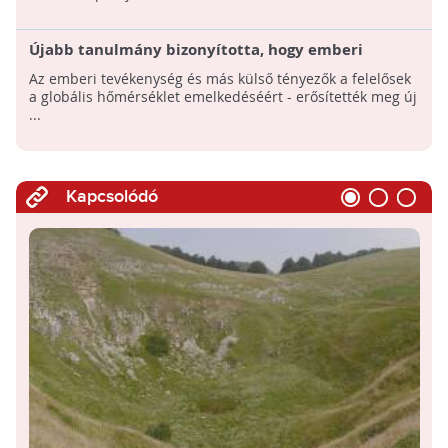
Újabb tanulmány bizonyította, hogy emberi
tevékenység okozza a globális felmelegedést
Az emberi tevékenység és más külső tényezők a felelősek
a globális hőmérséklet emelkedéséért - erősítették meg új
...
Kapcsolódó