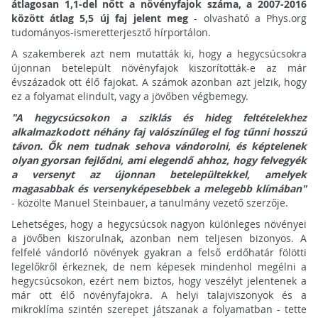
átlagosan 1,1-del nőtt a növényfajok száma, a 2007-2016
között átlag 5,5 új faj jelent meg
- olvasható a Phys.org
tudományos-ismeretterjesztő hírportálon.
A szakemberek azt nem mutatták ki, hogy a hegycsúcsokra
újonnan betelepült növényfajok kiszorították-e az már
évszázadok ott élő fajokat. A számok azonban azt jelzik, hogy
ez a folyamat elindult, vagy a jövőben végbemegy.
"A hegycsúcsokon a sziklás és hideg feltételekhez
alkalmazkodott néhány faj valószínűleg el fog tűnni hosszú
távon. Ők nem tudnak sehova vándorolni, és képtelenek
olyan gyorsan fejlődni, ami elegendő ahhoz, hogy felvegyék
a versenyt az újonnan betelepültekkel, amelyek
magasabbak és versenyképesebbek a melegebb klímában"
- közölte Manuel Steinbauer, a tanulmány vezető szerzője.
Lehetséges, hogy a hegycsúcsok nagyon különleges növényei
a jövőben kiszorulnak, azonban nem teljesen bizonyos. A
felfelé vándorló növények gyakran a felső erdőhatár fölötti
legelőkről érkeznek, de nem képesek mindenhol megélni a
hegycsúcsokon, ezért nem biztos, hogy veszélyt jelentenek a
már ott élő növényfajokra. A helyi talajviszonyok és a
mikroklíma szintén szerepet játszanak a folyamatban - tette