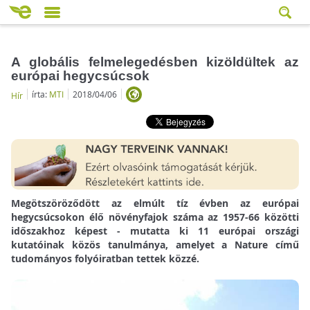
A globális felmelegedésben kizöldültek az
európai hegycsúcsok
írta:
MTI
2018/04/06
Hír
Megötszöröződött az elmúlt tíz évben az európai
hegycsúcsokon élő növényfajok száma az 1957-66 közötti
időszakhoz képest - mutatta ki 11 európai országi
kutatóinak közös tanulmánya, amelyet a Nature című
tudományos folyóiratban tettek közzé.