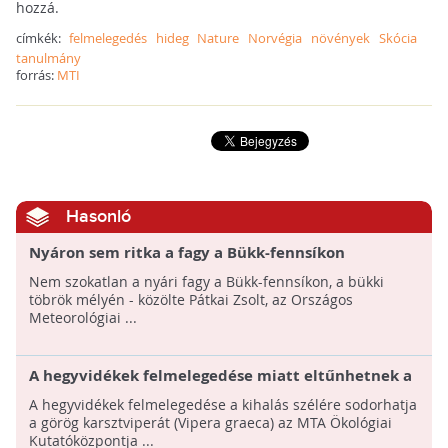
hozzá.
címkék:
felmelegedés
hideg
Nature
Norvégia
növények
Skócia
tanulmány
forrás:
MTI
Hasonló
Nyáron sem ritka a fagy a Bükk-fennsíkon
Nem szokatlan a nyári fagy a Bükk-fennsíkon, a bükki
töbrök mélyén - közölte Pátkai Zsolt, az Országos
Meteorológiai ...
A hegyvidékek felmelegedése miatt eltűnhetnek a
görög karsztviperák
A hegyvidékek felmelegedése a kihalás szélére sodorhatja
a görög karsztviperát (Vipera graeca) az MTA Ökológiai
Kutatóközpontja ...