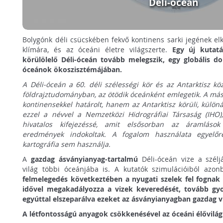
Déli-óceán
Bolygónk déli csücskében fekvő kontinens sarki jegének el
klímára, és az óceáni életre világszerte.
Egy új kutatá
körülölelő Déli-óceán tovább melegszik, egy globális d
óceánok ökoszisztémájában.
A Déli-óceán a 60. déli szélességi kör és az Antarktisz k
földrajztudományban, az ötödik óceánként emlegetik. A más
kontinensekkel határolt, hanem az Antarktisz körüli, különá
ezzel a névvel a Nemzetközi Hidrográfiai Társaság (IHO)
hivatalos kifejezéssé, amit elsősorban az áramlások
eredmények indokoltak. A fogalom használata egyelő
kartográfia sem használja.
A
gazdag ásványianyag-tartalmú
Déli-óceán vize a szélj
világ többi óceánjába is. A kutatók szimulációiból azo
felmelegedés következtében a nyugati szelek fel fognak 
idővel megakadályozza a vizek keveredését, tovább gyor
egyúttal elszeparálva ezeket az ásványianyagban gazdag v
A létfontosságú anyagok csökkenésével az óceáni élővilág 