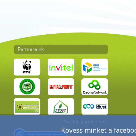
Partnereink
További partnereink »
Kövess minket a faceboo