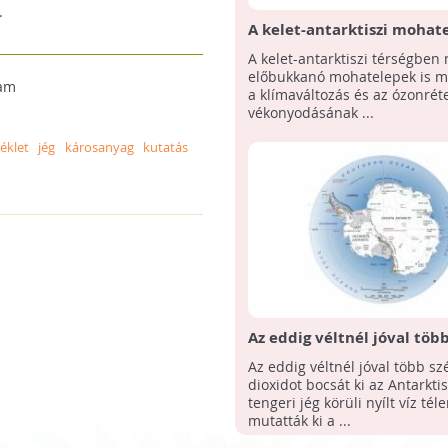
.
A kelet-antarktiszi mohate
megsínylik az éghajlatvált
A kelet-antarktiszi térségben
előbukkanó mohatelepek is m
eam
a klímaváltozás és az ózonrét
vékonyodásának ...
éklet
jég
károsanyag
kutatás
Az eddig véltnél jóval több
dioxidot bocsát ki az Anta
Az eddig véltnél jóval több sz
körüli óceán télen
dioxidot bocsát ki az Antarkti
tengeri jég körüli nyílt víz téle
mutatták ki a ...