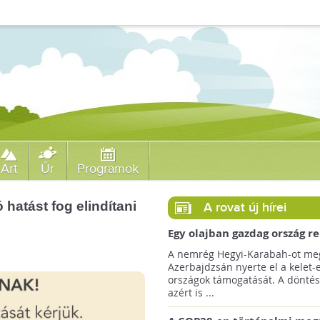
Art
Űr
Programok
hatást fog elindítani
A rovat új hírei
Egy olajban gazdag ország r
jövőre a COP29 klímacsúcso
A nemrég Hegyi-Karabah-ot meg
Azerbajdzsán nyerte el a kelet-
országok támogatását. A döntés
azért is ...