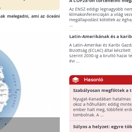
A COP28-on történelmi meg
született! - Összefoglaló az 
Az ENSZ eddigi legnagyobb nem
klímacsúcsáról
klímakonferenciáján a világ veze
nak melegedni, ami az óceáni
megállapodást kötöttek az éghaj
.
...
Latin-Amerikának és a karib
térségnek növelniük kell ki
A Latin-Amerikai és Karibi Gazd
az éghajlatvédelmi célok el
Bizottság (ECLAC) által készített
szerint 2030-ig a bruttó hazai 
évi ...
Hasonló
Szabályosan megfőttek a t
kagylók a kanadai partokn
Nyugat-Kanadában hatalmas p
okoz a hőhullám: eddig minte
ember halt meg, többfelé erd
tombolnak. A ...
Súlyos a helyzet: egyre tö