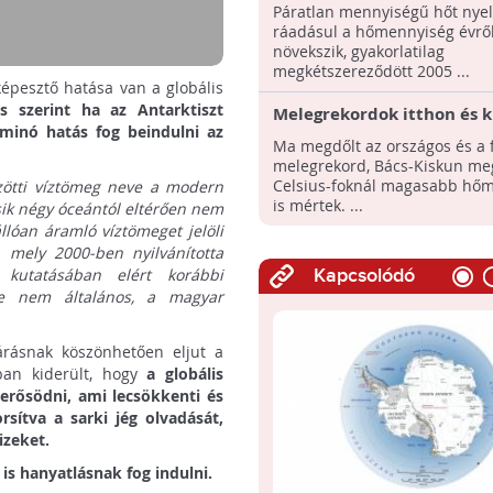
nyel el bolygónk
Páratlan mennyiségű hőt nyel 
ráadásul a hőmennyiség évről
növekszik, gyakorlatilag
megkétszereződött 2005 ...
képesztő hatása van a globális
s szerint ha az Antarktiszt
Melegrekordok itthon és k
ominó hatás fog beindulni az
Ma megdőlt az országos és a 
melegrekord, Bács-Kiskun me
Celsius-foknál magasabb hőm
özötti víztömeg neve a modern
is mértek. ...
ik négy óceántól eltérően nem
llóan áramló víztömeget jelöli
, mely 2000-ben nyilvánította
 kutatásában elért korábbi
Kapcsolódó
re nem általános, a magyar
árásnak köszönhetően eljut a
nban kiderült, hogy
a globális
erősödni, ami lecsökkenti és
sítva a sarki jég olvadását,
izeket.
is hanyatlásnak fog indulni.