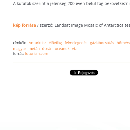
A kutatók szerint a jelenség 200 éven belül fog bekövetkezni
kép forrása
/ szerző: Landsat Image Mosaic of Antarctica t
címkék:
Antarktisz
élővilág
felmelegedés
gázkibocsátás
hőmérs
magyar
metán
óceán
óceánok
víz
forrás:
futurism.com