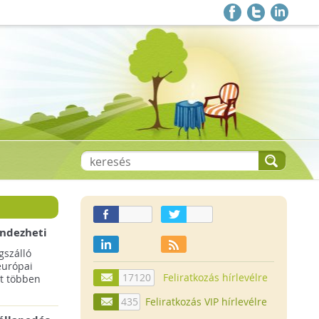
endezheti
t
szálló
európai
17120
Feliratkozás hírlevélre
t többen
435
Feliratkozás VIP hírlevélre