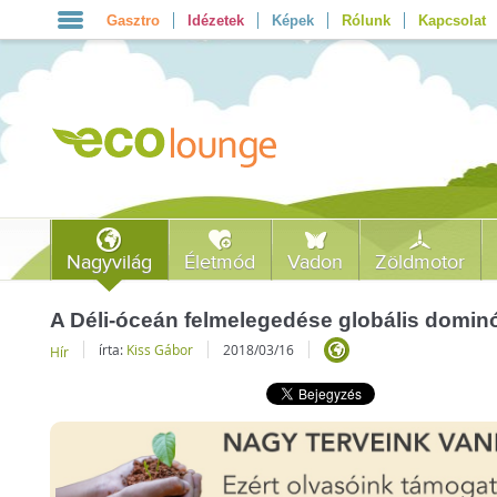
Gasztro
Idézetek
Képek
Rólunk
Kapcsolat
Nagyvilág
Életmód
Vadon
Zöldmotor
A Déli-óceán felmelegedése globális dominó 
írta:
Kiss Gábor
2018/03/16
Hír