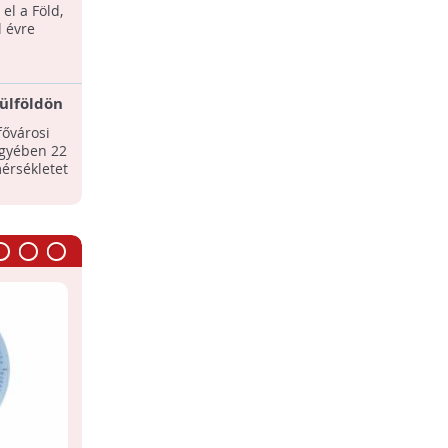
Antarktiszon
el a Föld,
Sok az új kutatási eredmény az
 évre
Antarktisszal kapcsolatban,
köszönhetően a műhold-felvételeknek
és a jégben is végezhető ...
ülföldön
fővárosi
gyében 22
érsékletet