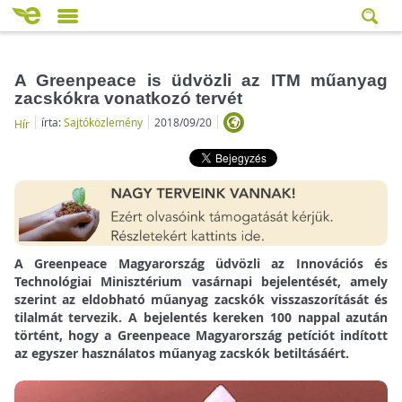
A Greenpeace is üdvözli az ITM műanyag
zacskókra vonatkozó tervét
írta:
Sajtóközlemény
2018/09/20
Hír
A Greenpeace Magyarország üdvözli az Innovációs és
Technológiai Minisztérium vasárnapi bejelentését, amely
szerint az eldobható műanyag zacskók visszaszorítását és
tilalmát tervezik. A bejelentés kereken 100 nappal azután
történt, hogy a Greenpeace Magyarország petíciót indított
az egyszer használatos műanyag zacskók betiltásáért.