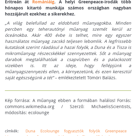
Eritreán át
Romániáig
. A helyi Greenpeace-irodák több
hónapos kitartó munkája számos országban nagyban
hozzájárult ezekhez a sikerekhez.
„A világ belefullad az eldobható műanyagokba. Minden
percben egy teherautónyi műanyag szemét kerül az
óceánokba. Akár 400 évbe is telhet, mire egy egyszer
használatos műanyag zacskó teljesen lebomlik. A legfrissebb
kutatások szerint ráadásul a hazai folyók, a Duna és a Tisza is
mikroműanyag részecskékkel szennyezettek. Sőt a műanyag
darabok megtalálhatóak a csapvízben és a palackozott
vizekben is. Itt az ideje, hogy fellépjünk a
műanyagszennyezés ellen, a környezetünk, és ezen keresztül
saját egészségünk a tét”
– emlékeztetett Tömöri Balázs.
Kép forrása: A műanyag ebben a formában halálos! Forrás:
commons.wikimedia.org / Szerző: MichaelisScientists,
módosítás: ecolounge
címkék:
Duna
Ecolounge
fogyasztók
folyók
Greenpeace