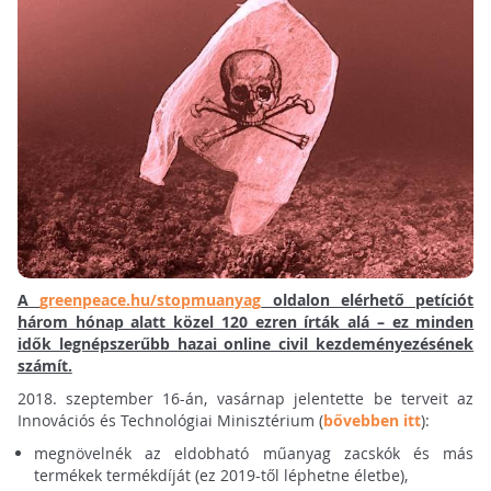
A
greenpeace.hu/stopmuanyag
oldalon elérhető petíciót
három hónap alatt közel 120 ezren írták alá – ez minden
idők legnépszerűbb hazai online civil kezdeményezésének
számít.
2018. szeptember 16-án, vasárnap jelentette be terveit az
Innovációs és Technológiai Minisztérium (
bővebben itt
):
megnövelnék az eldobható műanyag zacskók és más
termékek termékdíját (ez 2019-től léphetne életbe),