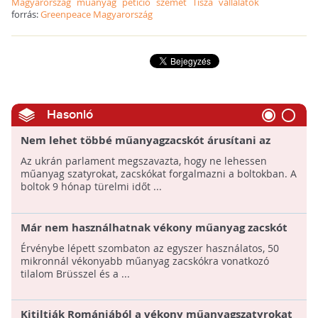
Magyarország
műanyag
petíció
szemét
Tisza
vállalatok
forrás:
Greenpeace Magyarország
Hasonló
Nem lehet többé műanyagzacskót árusítani az
ukrán boltokban
Az ukrán parlament megszavazta, hogy ne lehessen
műanyag szatyrokat, zacskókat forgalmazni a boltokban. A
boltok 9 hónap türelmi időt ...
Már nem használhatnak vékony műanyag zacskót
Brüsszel üzletei
Érvénybe lépett szombaton az egyszer használatos, 50
mikronnál vékonyabb műanyag zacskókra vonatkozó
tilalom Brüsszel és a ...
Kitiltják Romániából a vékony műanyagszatyrokat