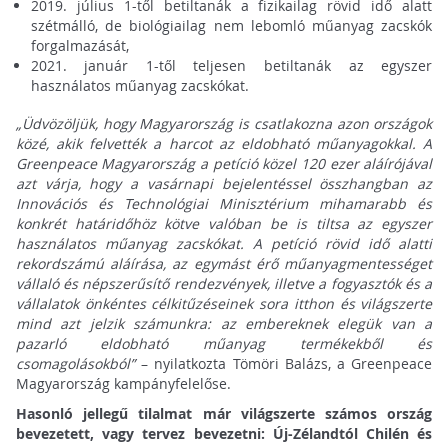
2019. július 1-től betiltanák a fizikailag rövid idő alatt
szétmálló, de biológiailag nem lebomló műanyag zacskók
forgalmazását,
2021. január 1-től teljesen betiltanák az egyszer
használatos műanyag zacskókat.
„Üdvözöljük, hogy Magyarország is csatlakozna azon országok
közé, akik felvették a harcot az eldobható műanyagokkal. A
Greenpeace Magyarország a petíció közel 120 ezer aláírójával
azt várja, hogy a vasárnapi bejelentéssel összhangban az
Innovációs és Technológiai Minisztérium mihamarabb és
konkrét határidőhöz kötve valóban be is tiltsa az egyszer
használatos műanyag zacskókat. A petíció rövid idő alatti
rekordszámú aláírása, az egymást érő műanyagmentességet
vállaló és népszerűsítő rendezvények, illetve a fogyasztók és a
vállalatok önkéntes célkitűzéseinek sora itthon és világszerte
mind azt jelzik számunkra: az embereknek elegük van a
pazarló eldobható műanyag termékekből és
csomagolásokból”
– nyilatkozta Tömöri Balázs, a Greenpeace
Magyarország kampányfelelőse.
Hasonló jellegű tilalmat már világszerte számos ország
bevezetett, vagy tervez bevezetni: Új-Zélandtól Chilén és