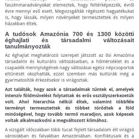
faszénmaradványokat elemeztek, hogy feltérképezzék, évről
évre mennyi eső esett. Megvizsgálták régészeti hagyatékukat
is, hogy lássák, milyen növényeket termesztettek és milyen
házakban éltek.
A tudósok Amazónia 700 és 1300 közötti
éghajlati és társadalmi változásait
tanulmányozták
Az éghajlat meghatározó szerepet játszott az ősi Amazónia
társadalmi és kulturális változásaiban, a hőmérséklet és a
csapadék mennyiségének nagy változásai egész népcsoportok
eltűnését okozhatták, ezzel szemben más kultúrák még a
gyarmatosítók érkezésekor is virágoztak.
Azt találták, hogy azok a társadalmak tűntek el, amelyek
intenzív földművelést folytattak és erős osztályszerkezetük
volt. Ahol hierarchia nélkül éltek, valamint többféle
terményt termesztettek és többet törődtek a föld
minőségével, hogy tovább termő maradjon, azok képesek
voltak alkalmazkodni a megváltozott klímához.
A vizsgált időszakban több tucat fejlett társadalom élt virágzó
városokban és falvakban Amazóniában. Konfliktusaik és a