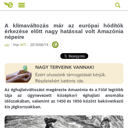
A klímaváltozás már az európai hódítók
érkezése előtt nagy hatással volt Amazónia
népeire
írta:
MTI
2019/06/19
Hír
Az éghajlatváltozást megérezte Amazónia és a Föld legtöbb
tája az úgynevezett középkori éghajlati anomália
időszakában, valamint az 1450 és 1850 között bekövetkező
kis jégkorszakban.