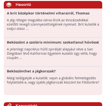
Hasonló
A brit középkor történelmi viharairól, Thomas
Becket haláláról is mesélnek a svájci gleccserekbe
A jég rétegei magukba zárva őrzik az évszázadokkal
zárt légbuborékok
ezelőtti levegő szennyezettségének nyomait. Brit kutatók a
svájci-olasz ...
Beköszönt a szoláris minimum: szokatlanul hűvössé
válhat a Nap 2050-re egy új tanulmány szerint
A jelenlegi napciklus hűlő spirálját alapjául véve a San
Diegóban lévő Kaliforniai Egyetem kutatói úgy vélik, hogy
csupán ...
Beköszönthet a jégkorszak?
Máig találgatják a kutatók: vajon a globális felmelegedés
folytatódik-e, vagy újabb jégkorszak köszönt be Földünkre?
Kapcsolódó