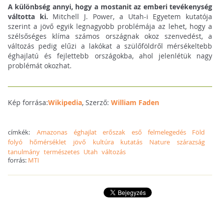
A különbség annyi, hogy a mostanit az emberi tevékenység
váltotta ki.
Mitchell J. Power, a Utah-i Egyetem kutatója
szerint a jövő egyik legnagyobb problémája az lehet, hogy a
szélsőséges klíma számos országnak okoz szenvedést, a
változás pedig elűzi a lakókat a szülőföldről mérsékeltebb
éghajlatú és fejlettebb országokba, ahol jelenlétük nagy
problémát okozhat.
Kép forrása:
Wikipedia
, Szerző:
William Faden
címkék:
Amazonas
éghajlat
erőszak
eső
felmelegedés
Föld
folyó
hőmérséklet
jövő
kultúra
kutatás
Nature
szárazság
tanulmány
természetes
Utah
változás
forrás:
MTI