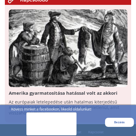
Amerika gyarmatosítása hatással volt az akkori
klímára
Az európaiak letelepedése után hatalmas kiterjedésű
mezőgazdasági területek maradtak műveletlenül, amit
Kövess minket a facebookon, likeold oldalunkat!
visszahódítottak a ...
Bezárás