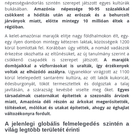
népességvándorlás szintén szerepet játszott egyes kultúrák
bukásában.
Amazónia népessége 90-95 százalékkal
csökkent a hódítás után az erőszak és a behurcolt
járványok miatt, előtte mintegy 10 millióan éltek a
régióban.
A kelet-amazóniai marajók elitje nagy földhalmokon élt, egy-
egy ilyen dombon mintegy kétezren laktak, közösségeik 1200
körül bomlottak fel. Korábban úgy vélték, a nomád vadászok
érkezése okozhatta az eltűnésüket, az új tanulmány szerint a
csökkenő csapadék is szerepet játszott.
A marajók
dombjaikkal a vízforrásokat is uralták, így érzékenyek
voltak az elhúzódó aszályra.
Ugyanekkor virágzott az 1100
körül letelepedett santarémi kultúra, az ott lakók kukoricát,
édesburgonyát, tököt termesztettek és dolgoztak a talaj
javításán, a szárazság kevésbé viselte meg őket.
Egyes
társadalmak csatornákat építettek a szezonális árvizek
miatt, Amazónia déli részén az árkokat megerősítették,
töltéseket, mólókat és utakat építettek, ahogy az éghajlat
változékonyra fordult.
A jelenlegi globális felmelegedés szintén a
világ legtöbb területét érinti