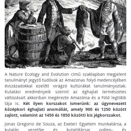
A Nature Ecology and Evolution című szaklapban megjelent
tanulmányt jegyző tudósok az Amazonas folyó medencéjében
évszázadokkal ezelőtt virágzó kultúrákat tanulmányoztak.
Kutatási eredményeik szerint az éghajlat természetes
változásait akkoriban megérezte Amazónia és a Föld legtöbb
tája is.
Két ilyen korszakot ismerünk: az úgynevezett
középkori éghajlati anomáliát, amely 900 és 1250 között
zajlott, valamint az 1450 és 1850 közötti kis jégkorszakot.
Jonas Gregorio de Souza, az Exeteri Egyetem munkatársa, a
kutatás vezetője és kutatótársai pollen- és