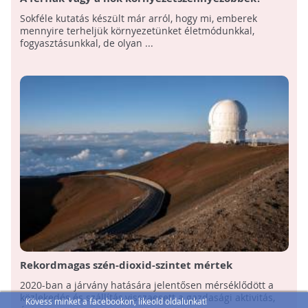
Sokféle kutatás készült már arról, hogy mi, emberek
mennyire terheljük környezetünket életmódunkkal,
fogyasztásunkkal, de olyan ...
Rekordmagas szén-dioxid-szintet mértek
2020-ban a járvány hatására jelentősen mérséklődött a
közlekedés és szállítás,visszaesett a gazdasági aktivitás,
Kövess minket a facebookon, likeold oldalunkat!