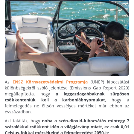
Az
ENSZ Környezetvédelmi Programja
(UNEP) kibocsátási
különbségekről szóló jelentése (Emissions Gap Report 2020)
megállapította, hogy
a leggazdagabbaknak sürgősen
csökkenteniük kell a karbonlábnyomukat
, hogy a
felmelegedés ne öltsön veszélyes mértéket már ebben az
évszázadban.
Azt találták, hogy
noha a szén-dioxid-kibocsátás mintegy 7
százalékkal csökkent idén a világjárvány miatt, ez csak 0,01
Celsius-fokkal mérsékelné a felmelegedést 2050-ig
.