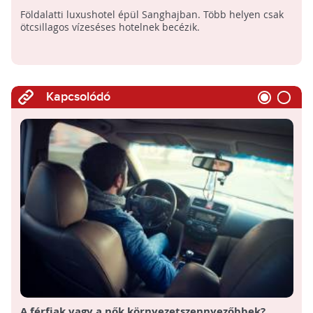
luxushotel épül Sanghajban
Földalatti luxushotel épül Sanghajban. Több helyen csak
ötcsillagos vízeséses hotelnek becézik.
Kapcsolódó
A férfiak vagy a nők környezetszennyezőbbek?