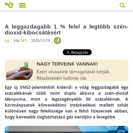
A leggazdagabb 1 % felel a legtöbb szén-
dioxid-kibocsátásért
írta:
MTI
2020/12/10
Hír
Egy új ENSZ-jelentésből kiderül: a világ leggazdagabb egy
százalékának több mint dupla akkora a szén-dioxid
lábnyoma, mint a legszegényebb 50 százaléknak. A
kormányzatok klímavédelmi intézkedései mellett tehát
különösen nagy felelőssége van a felső tízezernek abban,
hogy kevesebb üvgházhatású gáz kerüljön a levegőbe.