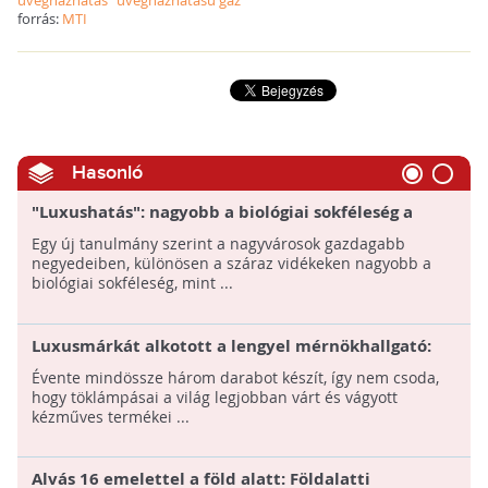
forrás:
MTI
Hasonló
"Luxushatás": nagyobb a biológiai sokféleség a
gazdagabb lakónegyedek környékén
Egy új tanulmány szerint a nagyvárosok gazdagabb
negyedeiben, különösen a száraz vidékeken nagyobb a
biológiai sokféleség, mint ...
Luxusmárkát alkotott a lengyel mérnökhallgató:
kézi faragással készülő “Calabarte” lopótöklámpái
Évente mindössze három darabot készít, így nem csoda,
egyedülállóak és igen értékesek
hogy töklámpásai a világ legjobban várt és vágyott
kézműves termékei ...
Alvás 16 emelettel a föld alatt: Földalatti