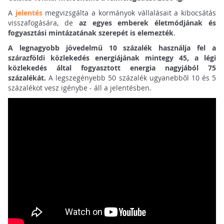
A
jelentés
megvizsgálta a kormányok vállalásait a kibocsátás
visszafogására, de
az egyes emberek életmódjának és
fogyasztási mintázatának szerepét is elemezték
.
A legnagyobb jövedelmű 10 százalék használja fel a
szárazföldi közlekedés energiájának mintegy 45, a légi
közlekedés által fogyasztott energia nagyjából 75
százalékát.
A legszegényebb 50 százalék ugyanebből 10 és 5
százalékot vesz igénybe - áll a jelentésben.