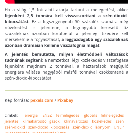
Ha a világ 1,5 fok alatt akarja tartani a melegedést, akkor
fejenként 2,5 tonnára kell visszaszorítani a szén-dioxid-
kibocsátást
. Ez a legszegényebb 50 százalék számára még
növekedést is jelentene, a legnagyobb keresetű tíz
százaléknak azonban körülbelül a jelenlegi tizedére kell
mérsékelnie a fogyasztását,
a leggazdagabb egy százaléknak
azonban drámaian kellene visszafognia magát
.
A jelentés bemutatta, milyen életmódbeli változások
tudnának segíteni
: a nemzetközi légi közlekedés visszafogása
fejenként majdnem 2 tonnával, a háztartások megújuló
energiára váltása nagyjából másfél tonnával csökkentené a
szén-dioxid-kibocsátást.
Kép forrása:
pexels.com
/
Pixabay
címkék:
energia
ENSZ
felmelegedés
globális felmelegedés
jelentés
klímakárosító gázok
klímaváltozás
közlekedés
szén
szén-dioxid
szén-dioxid kibocsátás
szén-dioxid lábnyom
UNEP
üvegházhatás
üvegházhatású gáz