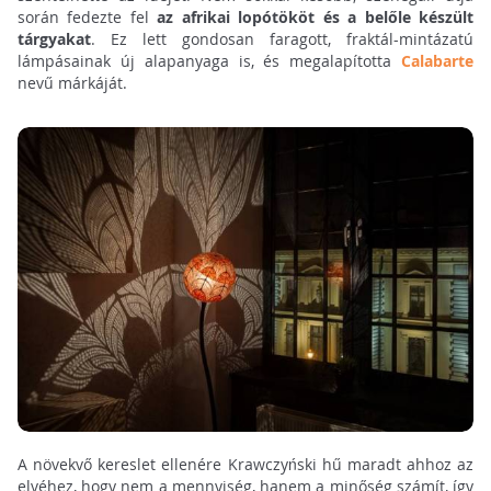
során fedezte fel
az afrikai lopótököt és a belőle készült
tárgyakat
. Ez lett gondosan faragott, fraktál-mintázatú
lámpásainak új alapanyaga is, és megalapította
Calabarte
nevű márkáját.
A növekvő kereslet ellenére Krawczyński hű maradt ahhoz az
elvéhez, hogy nem a mennyiség, hanem a minőség számít, így