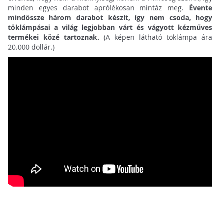
minden egyes darabot aprólékosan mintáz meg.
Évente
mindössze három darabot készít, így nem csoda, hogy
töklámpásai a világ legjobban várt és vágyott kézműves
termékei közé tartoznak.
(A képen látható töklámpa ára
20.000 dollár.)