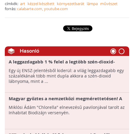
címkék:
art
kézzel készített
környezetbarát
lámpa
művészet
forrás:
calabarte.com, youtube.com
Hasonló
A leggazdagabb 1 % felel a legtöbb szén-dioxid-
kibocsátásért
Egy új ENSZ-jelentésből kiderül: a világ leggazdagabb egy
százalékának több mint dupla akkora a szén-dioxid
lábnyoma, mint a ...
Magyar győztes a nemzetközi megmérettetésen! A
lélegző algapavilon a természet és a modern
Miklósi Ádám "Chlorella" elnevezésű pavilonjával tarolt az
technológia találkozásából született
Inhabitat Biodizájn versenyén.