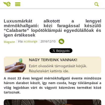
Luxusmárkát alkotott a lengyel
mérnökhallgató: kézi faragással készülő
“Calabarte” lopótöklámpái egyedülállóak és
igen értékesek
írta:
ecolounge
2016/12/10
Magazin
A most 33 éves lengyel mérnökhallgató évente mindössze
három darabot készít, így nem csoda, hogy töklámpásai a
világ legjobban várt és vágyott kézműves termékei közé
tartoznak.