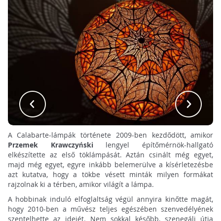
A Calabarte-lámpák története 2009-ben kezdődött, amikor
Przemek Krawczyński
lengyel építőmérnök-hallgató
elkészítette az első töklámpását. Aztán csinált még egyet,
majd még egyet, egyre inkább belemerülve a kísérletezésbe
azt kutatva, hogy a tökbe vésett minták milyen formákat
rajzolnak ki a térben, amikor világít a lámpa.
A hobbinak induló elfoglaltság végül annyira kinőtte magát,
hogy 2010-ben a művész teljes egészében szenvedélyének
szentelhette az idejét. Nem sokkal később, szenegáli útja