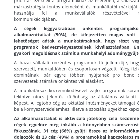
prioritás ezeknek a programoknak az esetében, a válaszad
márkastratégia fontos elemeként és munkáltatói márkáját 
használja fel a munkavállalók részvételével me
kommunikációjában.
A cégek leggyakrabban önkéntes programjaiko
alkalmazottaikat (50%), de kifejezetten magas vol
lehetőséget adtak a munkatársaknak, hogy részt ve
programok kedvezményezetteinek kiválasztásában. Em
gyakori megoldásnak számít a munkahelyi adománygyűjté
A hazai vállalati önkéntes programok fő jellemzője, hogy
szervezett, munkaidőben és csoportosan végzett, főleg fiz
dominálnak, bár egyre többen nyújtanak pro bono szo
szervezetek számára önkéntes vállalásként.
A munkatársak közreműködésével zajló programok során 
tekintve nincs jelentős különbség az általános vállalat
képest. A legtöbb cég az oktatási intézményeket támogat é
be a környezetvédelemhez, illetve a szociális ügyekhez kapc
Az alkalmazottakat is aktivizáló jótékony célú kezdem
cégek egyelőre még inkább a könnyebben számszerűs
fókuszálnak. 31 cég (66%) gyűjti össze az információk
dolgozók és 23 cég (49%) a programokkal kapcsolatos m