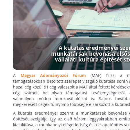
A kutatás eredményei szer
munkatársak bevonása elsős
vállalati kultúra építését sz
A
Magyar Adományozói Fórum
(MAF) friss, a mun
támogatásokban betöltött szerepét vizsgáló kutatása során
hazai cég közül 51 cég válaszolt a MAF által feltett kérdése
cég számolt be olyan támogatási tevékenységekről,
valamilyen módon munkavállalóikat is. Sajnos tovább
megkeresett cégek túlnyomó többsége elzárkózott a kutatásb
A kutatás eredményei szerint a munkatársak bevonása el
építését szolgálja, így az első három leggyakrabban említ
kialakítása, a munkahelyi elégedettség és a csapatépítés vo