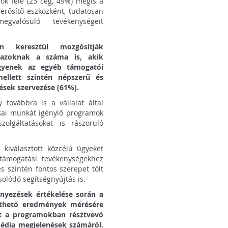
ók fele (23 cég, 49%) mégis a
erősítő eszközként, tudatosan
gvalósuló tevékenységeit
n keresztül mozgósítják
t azoknak a száma is, akik
gyenek az egyéb támogatói
ellett szintén népszerű és
sek szervezése (61%).
 továbbra is a vállalat által
ikai munkát igénylő programok
lgáltatásokat is rászoruló
kiválasztott közcélú ügyeket
i támogatási tevékenységekhez
s szintén fontos szerepet tölt
solódó segítségnyújtás is.
ényezések értékelése során a
íthető eredmények mérésére
at a programokban résztvevő
édia megjelenések számáról.