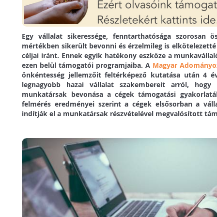
Egy vállalat sikeressége, fenntarthatósága szorosan ö
mértékben sikerült bevonni és érzelmileg is elkötelezetté
céljai iránt. Ennek egyik hatékony eszköze a munkavállal
ezen belül támogatói programjaiba. A
Magyar Adományo
önkéntesség jellemzőit feltérképező kutatása után 4 é
legnagyobb hazai vállalat szakembereit arról, hogy
munkatársak bevonása a cégek támogatási gyakorlatá
felmérés eredményei szerint a cégek elsősorban a vállal
indítják el a munkatársak részvételével megvalósított tá