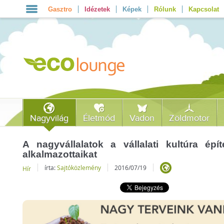
Gasztro
Idézetek
Képek
Rólunk
Kapcsolat
Nagyvilág
Életmód
Vadon
Zöldmotor
A nagyvállalatok a vállalati kultúra ép
alkalmazottaikat
írta:
Sajtóközlemény
2016/07/19
Hír