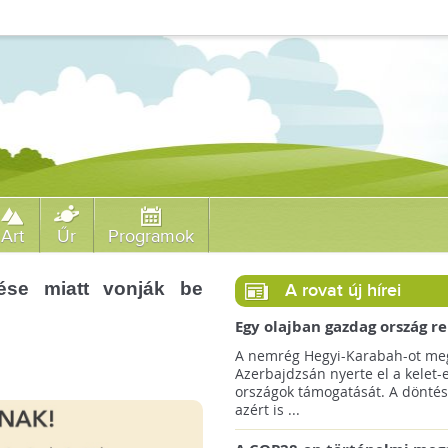
Art
Űr
Programok
ítése miatt vonják be
A rovat új hírei
Egy olajban gazdag ország r
jövőre a COP29 klímacsúcso
A nemrég Hegyi-Karabah-ot meg
Azerbajdzsán nyerte el a kelet-
országok támogatását. A döntés
azért is ...