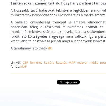
Szintén sokan számon tartják, hogy hány partnert támogat
A hosszabb távú hatásokat tekintve a legtöbben a munkahe
munkatársak bevonódásának erősödését és a márkaismertsé
A vállalati önkéntesség trendjeit jellemezve elmondha
hasonlóan főleg a résztvevő munkatársak számát és a
munkaidőt tekintve számítanak növekedésre a szakember
fordítható költségvetés nagysága nem változik, így a pén
kreatívabb felhasználása jelenti majd a legnagyobb kihívást
A tanulmány letölthető
itt.
címkék:
CSR
felmérés
kultúra
kutatás
MAF
magyar
média
pro
forrás:
MAF