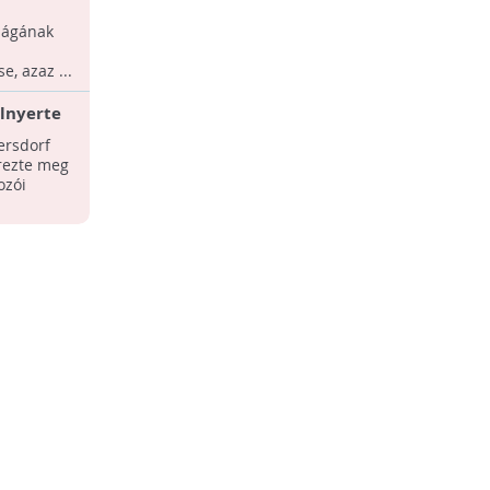
ázati
2015-ben 3 hazai vállalat újíthatta meg,
ságának
és újabb két cég, a Budapest Airport és
a Microsoft vehette át a MAF Támogató
, azaz ...
Védjegy ...
elnyerte
MAF Társadalmi Befektetések Díj
édjegyét
iersdorf
A pályázat döntőjében 13 vállalat
erezte meg
verseng a fődíjakért.
ozói