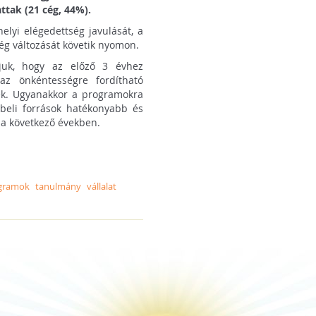
tak (21 cég, 44%).
lyi elégedettség javulását, a
g változását követik nyomon.
tjuk, hogy az előző 3 évhez
z önkéntességre fordítható
ek. Ugyanakkor a programokra
zbeli források hatékonyabb és
 a következő években.
gramok
tanulmány
vállalat