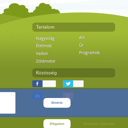
Tartalom
Art
Nagyvilág
Űr
Életmód
Programok
Vadon
Zöldmotor
Közösség
Bezárás
Elfogadom