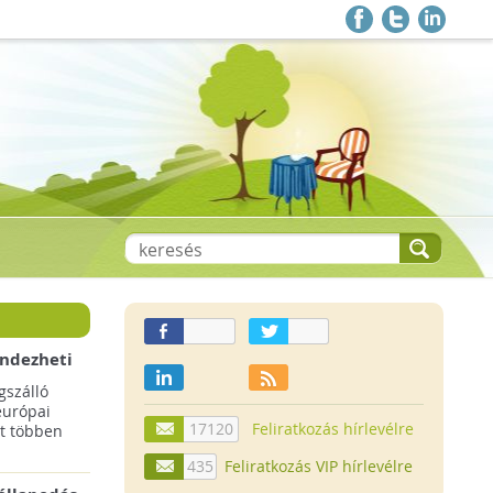
endezheti
t
szálló
európai
17120
Feliratkozás hírlevélre
t többen
435
Feliratkozás VIP hírlevélre