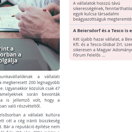
Befektetések Díj idei pály
A vállalatok hosszú távú
felhívása
sikerességének, fenntartható
egyik kulcsa társadalmi
beágyazottságuk megteremtése
A Beiersdorf és a Tesco is 
a MAF Felelős Támogató V
Két újabb hazai vállalat, a Be
Kft. és a Tesco-Global Zrt. sz
int a
sikeresen a Magyar Adomány
orban a
Fórum Felelős ...
olgálja
kavállalóknak a vállalati
 a megkeresett 200 legnagyobb
kre. Ugyanakkor közülük csak 47
 amelyeknek során bevonták
ra is jellemző volt, hogy a
an való részvételtől.
sősorban a vállalati kultúra
ett cél a cég iránti büszkeség
lt. Bár a reputáció építése nem