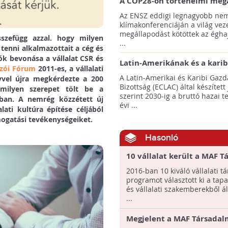
A COP28-on történelmi meg
született! - Összefoglaló az 
Az ENSZ eddigi legnagyobb nem
klímacsúcsáról
klímakonferenciáján a világ veze
megállapodást kötöttek az éghaj
sszefügg azzal. hogy milyen
...
 tenni alkalmazottait a cég és
ók bevonása a vállalat CSR és
Latin-Amerikának és a karib
zói Fórum
2011-es, a vállalati
térségnek növelniük kell ki
A Latin-Amerikai és Karibi Gazd
vvel újra megkérdezte a 200
az éghajlatvédelmi célok el
Bizottság (ECLAC) által készített
 milyen szerepet tölt be a
szerint 2030-ig a bruttó hazai 
ban. A nemrég közzétett új
évi ...
ati kultúra építése céljából
mogatási tevékenységeiket.
Hasonló
10 vállalat került a MAF T
Befektetések Díj döntőjéb
2016-ban 10 kiváló vállalati t
programot választott ki a tapas
és vállalati szakemberekből ál
...
Megjelent a MAF Társadal