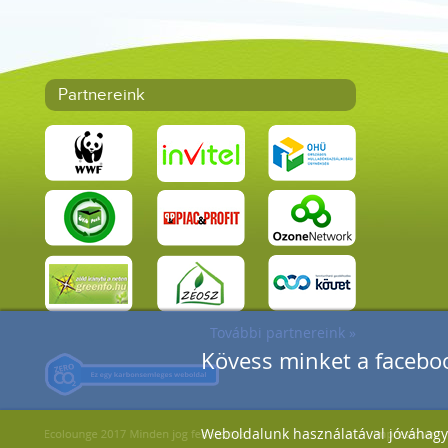
Partnereink
További partnereink »
Kövess minket a faceboo
Weboldalunk használatával jóváhagyo