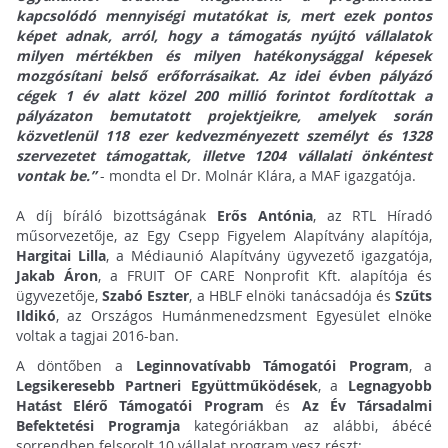
kapcsolódó mennyiségi mutatókat is, mert ezek pontos
képet adnak, arról, hogy a támogatás nyújtó vállalatok
milyen mértékben és milyen hatékonysággal képesek
mozgósítani belső erőforrásaikat. Az idei évben pályázó
cégek 1 év alatt közel 200 millió forintot fordítottak a
pályázaton bemutatott projektjeikre, amelyek során
közvetlenül 118 ezer kedvezményezett személyt és 1328
szervezetet támogattak, illetve 1204 vállalati önkéntest
vontak be.”
- mondta el Dr. Molnár Klára, a MAF igazgatója.
A díj bíráló bizottságának
Erős Antónia
, az RTL Híradó
műsorvezetője, az Egy Csepp Figyelem Alapítvány alapítója,
Hargitai Lilla
, a Médiaunió Alapítvány ügyvezető igazgatója,
Jakab Áron
, a FRUIT OF CARE Nonprofit Kft. alapítója és
ügyvezetője,
Szabó Eszter
, a HBLF elnöki tanácsadója és
Szűts
Ildikó
, az Országos Humánmenedzsment Egyesület elnöke
voltak a tagjai 2016-ban.
A döntőben a
Leginnovatívabb Támogatói Program
, a
Legsikeresebb Partneri Együttműködések
, a
Legnagyobb
Hatást Elérő Támogatói Program
és
Az Év Társadalmi
Befektetési Programja
kategóriákban az alábbi, ábécé
sorrendben felsorolt 10 vállalat program vesz részt: