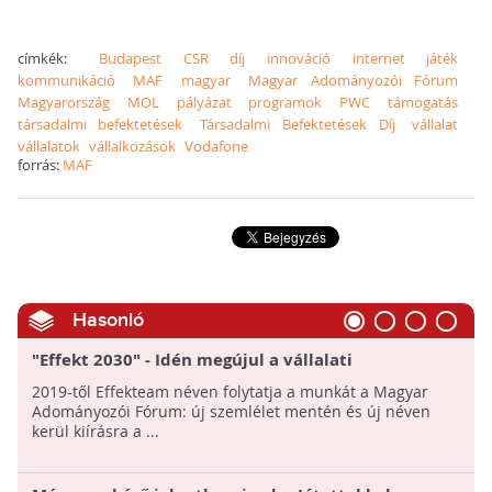
címkék:
Budapest
CSR
díj
innováció
internet
játék
kommunikáció
MAF
magyar
Magyar Adományozói Fórum
Magyarország
MOL
pályázat
programok
PWC
támogatás
társadalmi befektetések
Társadalmi Befektetések Díj
vállalat
vállalatok
vállalkozások
Vodafone
forrás:
MAF
Hasonló
"Effekt 2030" - Idén megújul a vállalati
felelősségvállalást elismerő legfontosabb szakmai
2019-től Effekteam néven folytatja a munkát a Magyar
díj
Adományozói Fórum: új szemlélet mentén és új néven
kerül kiírásra a ...