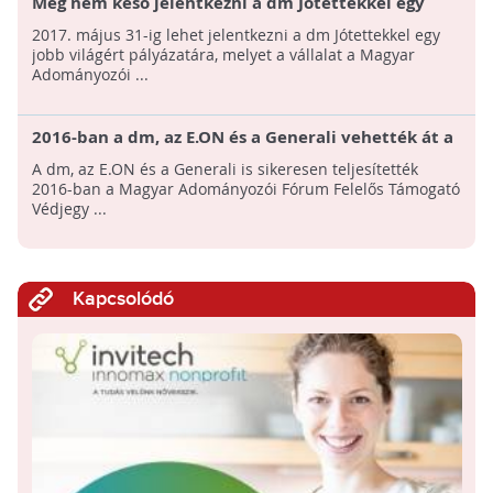
Még nem késő jelentkezni a dm Jótettekkel egy
jobb világért pályázatára!
2017. május 31-ig lehet jelentkezni a dm Jótettekkel egy
jobb világért pályázatára, melyet a vállalat a Magyar
Adományozói ...
2016-ban a dm, az E.ON és a Generali vehették át a
MAF Felelős Támogató Védjegy elismerést
A dm, az E.ON és a Generali is sikeresen teljesítették
2016-ban a Magyar Adományozói Fórum Felelős Támogató
Védjegy ...
Kapcsolódó