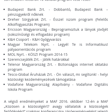
Budapest Bank Zrt. - Dobbantó, Budapest Bank –
pénzügyekről nőknek
Dreher Sörgyárak Zrt. - Ésszel iszom program (Felelős
Alkolfogyasztás Program)
Ericsson Magyarország - Beprogramoztuk a lányok jövőjét
(sokszínűségi és elfogadási program)
K&H Csoport - K&H Gyógyvarázs
Magyar Telekom Nyrt. - Legyél Te is Informatikus!
pályaorientációs program
MOL Nyrt. - KÖSZ! Program 2014-15
Szerencsejáték Zrt. - Játék határokkal
Telenor Magyarország Zrt. - Biztonságos internet oktatási
program
Tesco-Global Áruházak Zrt. - Ön választ, mi segítünk! - helyi
közösségi kezdeményezések támogatása
Vodafone Magyarország Alapítvány - Vodafone Digitális
Iskola Program
A végső eredményeket a MAF 2016. október 12-én a MAF
„Közösen a közösségért? avagy vállalatok a közösségek
fejlődéséért” szakmai konferenciája záróeseményeként jelenti