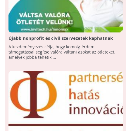
Újabb nonprofit és civil szervezetek kaphatnak
támogatást innovatív ötleteikhez az Invitech
A kezdeményezés célja, hogy komoly, érdemi
pályázatán
támogatással segítse valóra váltani azokat az ötleteket,
amelyek jobbá tehetik ...