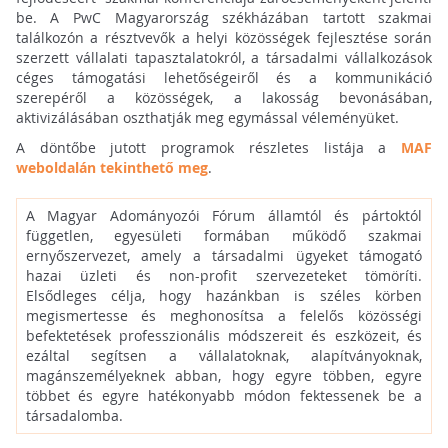
be. A PwC Magyarország székházában tartott szakmai
találkozón a résztvevők a helyi közösségek fejlesztése során
szerzett vállalati tapasztalatokról, a társadalmi vállalkozások
céges támogatási lehetőségeiről és a kommunikáció
szerepéről a közösségek, a lakosság bevonásában,
aktivizálásában oszthatják meg egymással véleményüket.
A döntőbe jutott programok részletes listája a
MAF
weboldalán tekinthető meg
.
A Magyar Adományozói Fórum államtól és pártoktól
független, egyesületi formában működő szakmai
ernyőszervezet, amely a társadalmi ügyeket támogató
hazai üzleti és non-profit szervezeteket tömöríti.
Elsődleges célja, hogy hazánkban is széles körben
megismertesse és meghonosítsa a felelős közösségi
befektetések professzionális módszereit és eszközeit, és
ezáltal segítsen a vállalatoknak, alapítványoknak,
magánszemélyeknek abban, hogy egyre többen, egyre
többet és egyre hatékonyabb módon fektessenek be a
társadalomba.