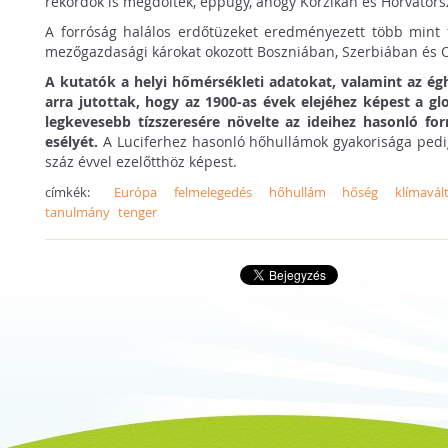
rekordok is megdőltek, éppúgy, ahogy Korzikán és Horvátor
A forróság halálos erdőtüzeket eredményezett több mint 
mezőgazdasági károkat okozott Boszniában, Szerbiában és O
A kutatók a helyi hőmérsékleti adatokat, valamint az ég
arra jutottak, hogy az 1900-as évek elejéhez képest a g
legkevesebb tízszeresére növelte az ideihez hasonló f
esélyét.
A Luciferhez hasonló hőhullámok gyakorisága pedi
száz évvel ezelőtthöz képest.
címkék:
Európa
felmelegedés
hőhullám
hőség
klímavál
tanulmány
tenger