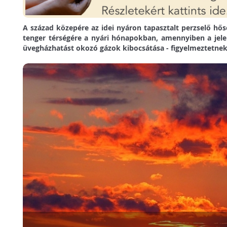
A század közepére az idei nyáron tapasztalt perzselő hősé
tenger térségére a nyári hónapokban, amennyiben a jele
üvegházhatást okozó gázok kibocsátása - figyelmeztetnek