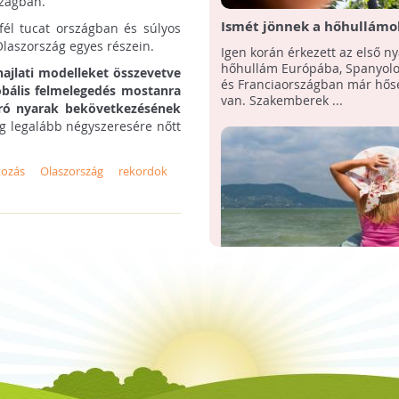
szágban.
Ismét jönnek a hőhullámok
fél tucat országban és súlyos
riasztás több európai ors
laszország egyes részein.
Igen korán érkezett az első ny
hőhullám Európába, Spanyol
hajlati modelleket összevetve
és Franciaországban már hős
lobális felmelegedés mostanra
van. Szakemberek ...
orró nyarak bekövetkezésének
g legalább négyszeresére nőtt
tozás
Olaszország
rekordok
Majdnem két hónappal to
tart a nyár hazánkban
Az elmúlt öt évtized hőmérsék
adatainak vizsgálatából jól lát
a nyár jelentősen meghossza
míg a többi ...