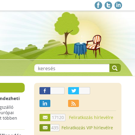
endezheti
t
szálló
európai
17120
Feliratkozás hírlevélre
t többen
435
Feliratkozás VIP hírlevélre