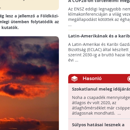
A COP28-on történelmi meg
született! - Összefoglaló az 
Az ENSZ eddigi legnagyobb nem
klímacsúcsáról
klímakonferenciáján a világ veze
g lesz a jellemző a Földközi-
megállapodást kötöttek az éghaj
nlegi ütemben folytatódik az
...
 kutatók.
Latin-Amerikának és a karib
térségnek növelniük kell ki
A Latin-Amerikai és Karibi Gazd
az éghajlatvédelmi célok el
Bizottság (ECLAC) által készített
szerint 2030-ig a bruttó hazai 
évi ...
Hasonló
Szokatlanul meleg időjárás
2020-ban Magyarországon
Noha a csapadék mennyisége
átlagos év volt 2020, az
átlaghőmérséklet már csöppet
átlagosnak mondható. ...
Súlyos hatásai lesznek a