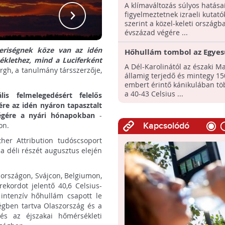
klímaváltozásnak Izraelbe
A klímaváltozás súlyos hatása
kutatók szerint
N
figyelmeztetnek izraeli kutatók
szerint a közel-keleti országb
évszázad végére ...
beriségnek köze van az idén
Hőhullám tombol az Egyes
éklethez, mind a Luciferként
Államok keleti partvidéké
A Dél-Karolinától az északi M
gh, a tanulmány társszerzője,
államig terjedő és mintegy 150
embert érintő kánikulában tö
a 40-43 Celsius ...
s felmelegedésért felelős
re az idén nyáron tapasztalt
ségére a nyári hónapokban
-
on.
Kapcsolódó
ther Attribution tudóscsoport
a déli részét augusztus elején
aországon, Svájcon, Belgiumon,
rekordot jelentő 40,6 Celsius-
intenzív hőhullám csapott le
égben tartva Olaszország és a
és az éjszakai hőmérsékleti