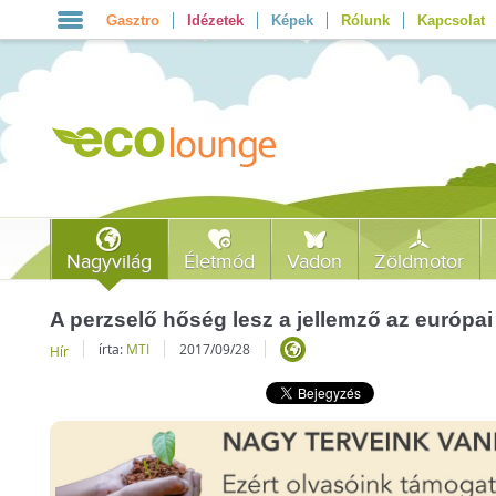
Gasztro
Idézetek
Képek
Rólunk
Kapcsolat
Nagyvilág
Életmód
Vadon
Zöldmotor
A perzselő hőség lesz a jellemző az európai
írta:
MTI
2017/09/28
Hír