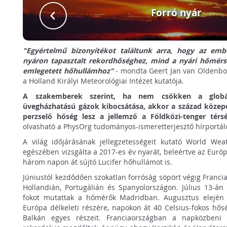
Forró nyár
"Egyértelmű bizonyítékot találtunk arra, hogy az em
nyáron tapasztalt rekordhőséghez, mind a nyári hőmérs
emlegetett hőhullámhoz"
- mondta Geert Jan van Oldenbor
a Holland Királyi Meteorológiai Intézet kutatója.
A szakemberek szerint, ha nem csökken a globáli
üvegházhatású gázok kibocsátása, akkor a század közepé
perzselő hőség lesz a jellemző a Földközi-tenger tér
olvasható a PhysOrg tudományos-ismeretterjesztő hírportál
A világ időjárásának jellegzetességeit kutató World Wea
egészében vizsgálta a 2017-es év nyarát, beleértve az Európ
három napon át sújtó Lucifer hőhullámot is.
Júniustól kezdődően szokatlan forróság söpört végig Franci
Hollandián, Portugálián és Spanyolországon. Július 13-án 
fokot mutattak a hőmérők Madridban. Augusztus elején 
Európa délkeleti részére, napokon át 40 Celsius-fokos hős
Balkán egyes részeit. Franciaországban a napközbeni 