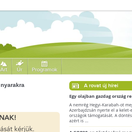
Art
Űr
Programok
 nyarakra
A rovat új hírei
Egy olajban gazdag ország r
jövőre a COP29 klímacsúcso
A nemrég Hegyi-Karabah-ot meg
Azerbajdzsán nyerte el a kelet-
országok támogatását. A döntés
azért is ...