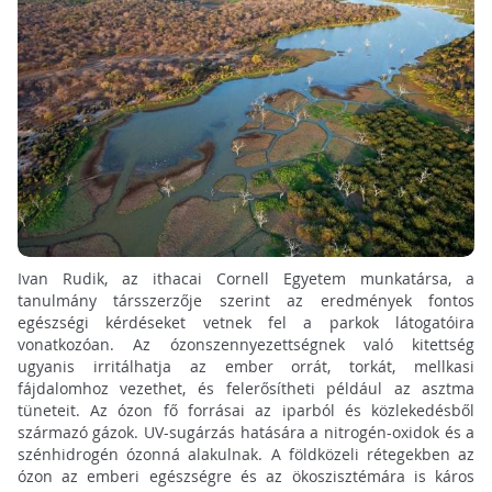
Ivan Rudik, az ithacai Cornell Egyetem munkatársa, a
tanulmány társszerzője szerint az eredmények fontos
egészségi kérdéseket vetnek fel a parkok látogatóira
vonatkozóan. Az ózonszennyezettségnek való kitettség
ugyanis irritálhatja az ember orrát, torkát, mellkasi
fájdalomhoz vezethet, és felerősítheti például az asztma
tüneteit. Az ózon fő forrásai az iparból és közlekedésből
származó gázok. UV-sugárzás hatására a nitrogén-oxidok és a
szénhidrogén ózonná alakulnak. A földközeli rétegekben az
ózon az emberi egészségre és az ökoszisztémára is káros