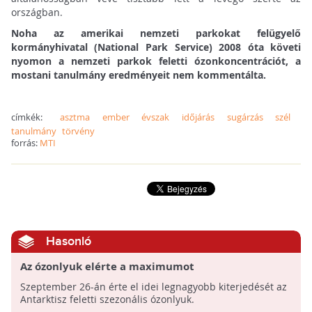
országban.
Noha az amerikai nemzeti parkokat felügyelő
kormányhivatal (National Park Service) 2008 óta követi
nyomon a nemzeti parkok feletti ózonkoncentrációt, a
mostani tanulmány eredményeit nem kommentálta.
címkék:
asztma
ember
évszak
időjárás
sugárzás
szél
tanulmány
törvény
forrás:
MTI
Hasonló
Az ózonlyuk elérte a maximumot
Szeptember 26-án érte el idei legnagyobb kiterjedését az
Antarktisz feletti szezonális ózonlyuk.