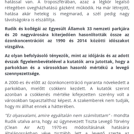
hatással van. A troposzférában, azaz a légkör legalsó
rétegében üvegházhatású gázként működik. Ha már létrejött,
hatása akár hetekig is megmarad, a szél pedig nagy
távolságokra is elszállítja.
Rudik és kollégái az Egyesült Államok 33 nemzeti parkjára
és 20 nagyvárosára kiterjedően hasonlították össze az
ózonkoncentrációt az 1990 és 2014 közötti időszakot
vizsgálva.
Az olyan befolyásoló tényezők, mint az időjárás és az adott
évszak figyelembevételével a kutatók arra jutottak, hogy a
parkokban és a városokban hasonló mértékű a levegő
szennyezettsége.
A 2000-es év előtt az ózonkoncentráció nyaranta növekedett a
parkokban, mielőtt csökkeni kezdett. A kutatók szerint
azonban a csökkenés mértéke kifejezetten szerény volt a
városokban tapasztalthoz képest. A szakemberek nem tudják,
hogy mi állhat ennek a hátterében.
"Ez olyasvalami, amire egyáltalán nem számítottam"
- mondta
Rudik utalva arra, hogy az úgynevezett Tiszta Levegő Törvény
(Clean Air Act) 1970-es módosításának hatására
általánosságban véve tisztább lett a levegő szerte az