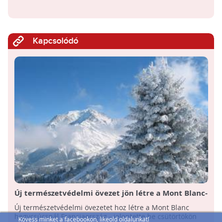
Kapcsolódó
Új természetvédelmi övezet jön létre a Mont Blanc-
nál
Új természetvédelmi övezetet hoz létre a Mont Blanc
hegycsúcsnál Franciaország - jelentette be csütörtökön
Kövess minket a facebookon, likeold oldalunkat!