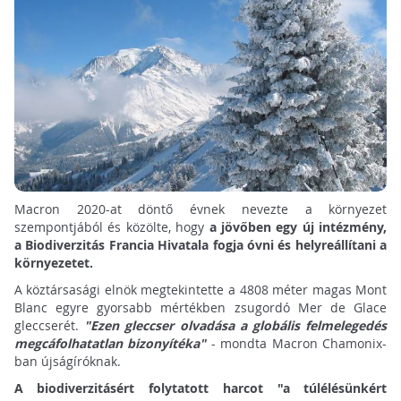
Macron 2020-at döntő évnek nevezte a környezet
szempontjából és közölte, hogy
a jövőben egy új intézmény,
a Biodiverzitás Francia Hivatala fogja óvni és helyreállítani a
környezetet.
A köztársasági elnök megtekintette a 4808 méter magas Mont
Blanc egyre gyorsabb mértékben zsugordó Mer de Glace
gleccserét.
"Ezen gleccser olvadása a globális felmelegedés
megcáfolhatatlan bizonyítéka"
- mondta Macron Chamonix-
ban újságíróknak.
A biodiverzitásért folytatott harcot "a túlélésünkért