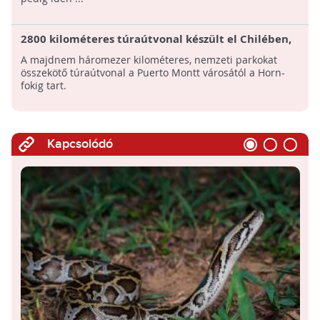
2800 kilométeres túraútvonal készült el Chilében,
amely tizenhét patagóniai nemzeti parkot köt
A majdnem háromezer kilométeres, nemzeti parkokat
össze!
összekötő túraútvonal a Puerto Montt városától a Horn-
fokig tart.
Kapcsolódó