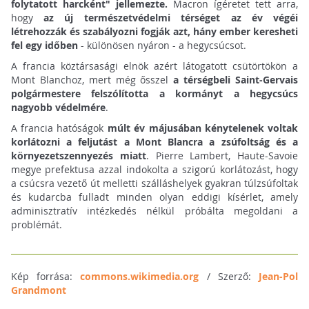
folytatott harcként" jellemezte.
Macron ígéretet tett arra,
hogy
az új természetvédelmi térséget az év végéi
létrehozzák és szabályozni fogják azt, hány ember keresheti
fel egy időben
- különösen nyáron - a hegycsúcsot.
A francia köztársasági elnök azért látogatott csütörtökön a
Mont Blanchoz, mert még ősszel
a térségbeli Saint-Gervais
polgármestere felszólította a kormányt a hegycsúcs
nagyobb védelmére
.
A francia hatóságok
múlt év májusában kénytelenek voltak
korlátozni a feljutást a Mont Blancra a zsúfoltság és a
környezetszennyezés miatt
. Pierre Lambert, Haute-Savoie
megye prefektusa azzal indokolta a szigorú korlátozást, hogy
a csúcsra vezető út melletti szálláshelyek gyakran túlzsúfoltak
és kudarcba fulladt minden olyan eddigi kísérlet, amely
adminisztratív intézkedés nélkül próbálta megoldani a
problémát.
Kép forrása:
commons.wikimedia.org
/ Szerző:
Jean-Pol
Grandmont