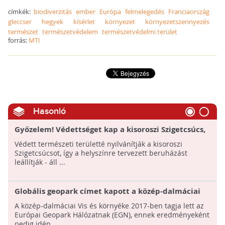
címkék:
biodiverzitás
ember
Európa
felmelegedés
Franciaország
gleccser
hegyek
kísérlet
környezet
környezetszennyezés
természet
természetvédelem
természetvédelmi terület
forrás:
MTI
Hasonló
Győzelem! Védettséget kap a kisoroszi Szigetcsúcs,
leállítják az ott tervezett beruházást!
Védett természeti területté nyilvánítják a kisoroszi
Szigetcsúcsot, így a helyszínre tervezett beruházást
leállítják - áll ...
Globális geopark címet kapott a közép-dalmáciai
Vis és környéke
A közép-dalmáciai Vis és környéke 2017-ben tagja lett az
Európai Geopark Hálózatnak (EGN), ennek eredményeként
pedig idén ...