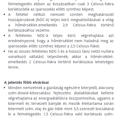
felmelegedés ebben az évszázadban csak 3 Celsius-fokra
korlátozódik az iparosodás előtti szinthez képest.
A feltétel nélküli nemzeti szinten meghatározott
hozzájárulások (NDC-k) teljes körű megvalósításával a világ
a hőmérséklet-emelkedés 2,9 Celsius-fokra történő
korlátozásához vezetne.
A feltételes NDC-k teljes körű végrehajtása azt
eredményezné, hogy a hőmérséklet nem haladná meg az
iparosodás előtti szinthez képest a 2,5 Celsius-fokot.
Ha az összes feltételes NDC-t és a hosszú távú nettó nullára
vonatkozó vállalást teljesítenék, akkor a hőmérséklet-
emelkedés 2 Celsius-fokra történő korlátozása lehetséges
lenne.
A jelentés főbb elvárásai
Minden nemzetnek a gazdaság egészére kiterjedő, alacsony
szén-dioxid-kibocsátású fejlesztési átalakításokat kellene
végrehajtania az energiaátállásra összpontosítva, ugyanis a
kitermelt és tervezett bányák és mezők élettartama során
kitermelt szén, olaj és gáz több mint 3,5-szeresét bocsátaná
ki a felmelegedés 1,5 Celsius-fokra való korlátozás szén-