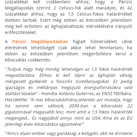
százalékkal kell csökkenteni ahhoz, hogy a Párizsi
Megállapodás szerint 2 Celsius-fok alatt maradjon, és 42
százalékkal ahhoz, hogy az 1,5 Celsius-fokos határértéket
életben tartsák. Ezért még ebben az évtizedben jelentősen
meg kell erősíteni az éghajlatváltozás mérséklésére irányuló
erőfeszítéseket.
A
Párizsi Megállapodásban
foglalt hőmérsékleti célok
elérésének lehetőségét csak akkor lehet fenntartani, ha
ebben az évtizedben jelentősen megerősítésre kerül a
kibocsátás-csökkentés.
"
Tudjuk, hogy még mindig lehetséges az 1,5 fokos határérték
megvalósítása. Ehhez ki kell tépni az éghajlati válság
mérgezett gyökerét: a fosszilis tüzelőanyagokat. Ez pedig
igazságos és méltányos megújuló energiaforrásokra való
átállást követel"
- mondta Antònio Guterres, az ENSZ főtitkára.
Hozzátette:
"A mai kibocsátáshiány-jelentés azt mutatja, hogy
ha semmi sem változik, 2030-ban a kibocsátás 22
gigatonnával magasabb lesz, mint amit a 1,5 fokos határérték
megenged… Ez nagyjából annyi, mint az USA, Kína és az EU
jelenlegi éves kibocsátása együttvéve.
”
"
Nincs olyan ember vagy gazdaság a bolygón, akit ne érintene