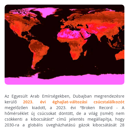
Az Egyesült Arab Emírségekben, Dubajban megrendezésre
kerülő
2023. évi éghajlat-változási csúcstalálkozót
megelőzően kiadott, a 2023. évi “Broken Record - A
hőmérséklet új csúcsokat döntött, de a világ (ismét) nem
csökkenti a kibocsátást” című jelentés megállapítja, hogy
2030-ra a globális üvegházhatású gázok kibocsátását 28