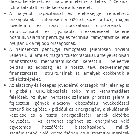
dioxid-keretének, és majdnem elérné a teljes 2 Celsius-
fokra kalkulált rendelkezésre álló keretet.
A nagyobb kapacitással és felelősséggel rendelkező
országoknak - különösen a G20-ak közé tartozó, magas
jövedelmű és nagy kibocsátású országoknak -
ambiciózusabb és gyorsabb intézkedéseket kellene
hozniuk, valamint pénzügyi és technikai támogatást kellene
nyújtaniuk a fejlődő országoknak.
A nemzetközi pénzügyi támogatást jelentősen növelni
kellene új állami és magán tőkeforrásokkal, amelyeket olyan
finanszírozási mechanizmusokon keresztül - beleértve
például az adósság- és a hosszú távú kedvezményes
finanszírozást - strukturálnak át, amelyek csökkentik a
tőkeköltségeket.
Az alacsony és közepes jövedelmű országok már jelenleg is
a globális ÜHG-kibocsátás több mint kétharmadáért
felelősek. Az ilyen nemzetek számára prioritást jelent a
fejlesztési igények alacsony kibocsátású növekedéssel
történő kielégítése - például az energiaigény alakulásának
kezelése és a tiszta energiaellátási láncok előtérbe
helyezése. Az átmenet segíthet az energiához való
egyetemes hozzáférés biztosításában, milliók
szegénységből való kiemelésében és a stratégiai iparágak