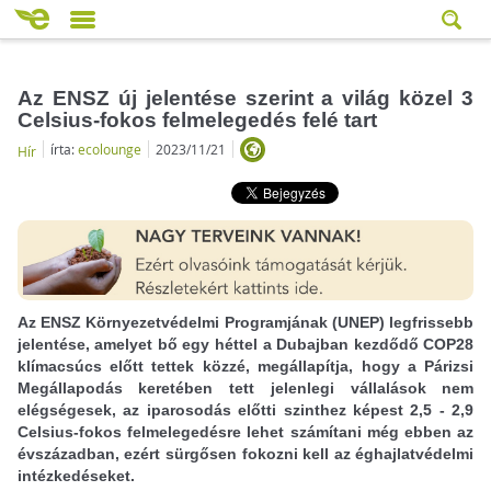
Az ENSZ új jelentése szerint a világ közel 3
Celsius-fokos felmelegedés felé tart
írta:
ecolounge
2023/11/21
Hír
Az ENSZ Környezetvédelmi Programjának (UNEP) legfrissebb
jelentése, amelyet bő egy héttel a Dubajban kezdődő COP28
klímacsúcs előtt tettek közzé, megállapítja, hogy a Párizsi
Megállapodás keretében tett jelenlegi vállalások nem
elégségesek, az iparosodás előtti szinthez képest 2,5 - 2,9
Celsius-fokos felmelegedésre lehet számítani még ebben az
évszázadban, ezért sürgősen fokozni kell az éghajlatvédelmi
intézkedéseket.