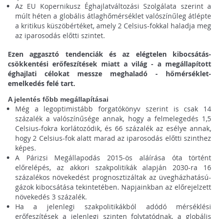
Az EU Kopernikusz Éghajlatváltozási Szolgálata szerint a
múlt héten a globális átlaghőmérséklet valószínűleg átlépte
a kritikus küszöbértéket, amely 2 Celsius-fokkal haladja meg
az iparosodás előtti szintet.
Ezen aggasztó tendenciák és az elégtelen kibocsátás-
csökkentési erőfeszítések miatt a világ - a megállapított
éghajlati célokat messze meghaladó - hőmérséklet-
emelkedés felé tart.
A jelentés főbb megállapításai
Még a legoptimistább forgatókönyv szerint is csak 14
százalék a valószínűsége annak, hogy a felmelegedés 1,5
Celsius-fokra korlátozódik, és 66 százalék az esélye annak,
hogy 2 Celsius-fok alatt marad az iparosodás előtti szinthez
képes.
A Párizsi Megállapodás 2015-ös aláírása óta történt
előrelépés, az akkori szakpolitikák alapján 2030-ra 16
százalékos növekedést prognosztizáltak az üvegházhatású-
gázok kibocsátása tekintetében. Napjainkban az előrejelzett
növekedés 3 százalék.
Ha a jelenlegi szakpolitikákból adódó mérséklési
erőfeszítések a jelenlegi szinten folytatódnak, a globális