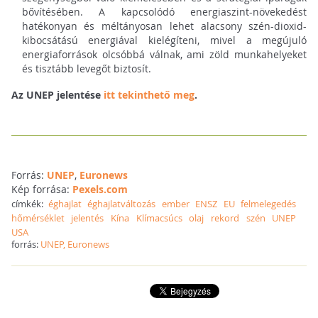
bővítésében. A kapcsolódó energiaszint-növekedést
hatékonyan és méltányosan lehet alacsony szén-dioxid-
kibocsátású energiával kielégíteni, mivel a megújuló
energiaforrások olcsóbbá válnak, ami zöld munkahelyeket
és tisztább levegőt biztosít.
Az UNEP jelentése
itt tekinthető meg
.
Forrás:
UNEP
,
Euronews
Kép forrása:
Pexels.com
címkék:
éghajlat
éghajlatváltozás
ember
ENSZ
EU
felmelegedés
hőmérséklet
jelentés
Kína
Klímacsúcs
olaj
rekord
szén
UNEP
USA
forrás:
UNEP, Euronews