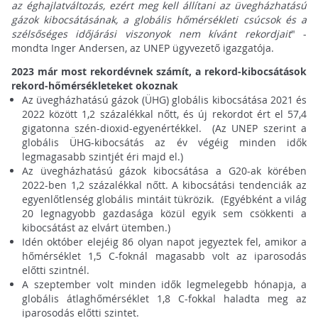
az éghajlatváltozás, ezért meg kell állítani az üvegházhatású
gázok kibocsátásának, a globális hőmérsékleti csúcsok és a
szélsőséges időjárási viszonyok nem kívánt rekordjait
" -
mondta Inger Andersen, az UNEP ügyvezető igazgatója.
2023 már most rekordévnek számít, a rekord-kibocsátások
rekord-hőmérsékleteket okoznak
Az üvegházhatású gázok (ÜHG) globális kibocsátása 2021 és
2022 között 1,2 százalékkal nőtt, és új rekordot ért el 57,4
gigatonna szén-dioxid-egyenértékkel. (Az UNEP szerint a
globális ÜHG-kibocsátás az év végéig minden idők
legmagasabb szintjét éri majd el.)
Az üvegházhatású gázok kibocsátása a G20-ak körében
2022-ben 1,2 százalékkal nőtt. A kibocsátási tendenciák az
egyenlőtlenség globális mintáit tükrözik. (Egyébként a világ
20 legnagyobb gazdasága közül egyik sem csökkenti a
kibocsátást az elvárt ütemben.)
Idén október elejéig 86 olyan napot jegyeztek fel, amikor a
hőmérséklet 1,5 C-foknál magasabb volt az iparosodás
előtti szintnél.
A szeptember volt minden idők legmelegebb hónapja, a
globális átlaghőmérséklet 1,8 C-fokkal haladta meg az
iparosodás előtti szintet.