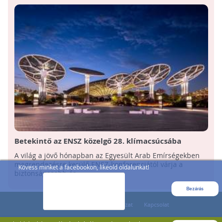
Betekintő az ENSZ közelgő 28. klímacsúcsába
A világ a jövő hónapban az Egyesült Arab Emírségekben
megrendezésre kerülő ENSZ-konferenciától várja a
Kövess minket a facebookon, likeold oldalunkat!
biztonságosabb és ...
Bezárás