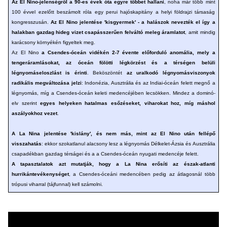
Az El Nino-jelenségről a 90-es évek óta egyre többet hallani
, noha már több mint
100 évvel ezelőtt beszámolt róla egy perui hajóskapitány a helyi földrajzi társaság
kongresszusán.
Az El Nino jelentése 'kisgyermek' - a halászok nevezték el így a
halakban gazdag hideg vizet csapásszerűen felváltó meleg áramlatot
, amit mindig
karácsony környékén figyeltek meg.
Az El Nino
a Csendes-óceán vidékén 2-7 évente előforduló anomália, mely a
tengeráramlásokat, az óceán fölötti légkörzést és a térségen belüli
légnyomáseloszlást is érinti
. Beköszöntét
az uralkodó légnyomásviszonyok
radikális megváltozása jelzi
: Indonézia, Ausztrália és az Indiai-óceán felett megnő a
légnyomás, míg a Csendes-óceán keleti medencéjében lecsökken. Mindez a dominó-
elv szerint
egyes helyeken hatalmas esőzéseket, viharokat hoz, míg máshol
aszályokhoz vezet
.
A La Nina jelentése 'kislány', és nem más, mint az El Nino után fellépő
visszahatás
: ekkor szokatlanul alacsony lesz a légnyomás Délkelet-Ázsia és Ausztrália
csapadékban gazdag térságei és a a Csendes-óceán nyugati medencéje felett.
A tapasztalatok azt mutatják, hogy a La Nina erősíti az észak-atlanti
hurrikántevékenységet
, a Csendes-óceáni medencében pedig az átlagosnál több
trópusi viharral (tájfunnal) kell számolni.