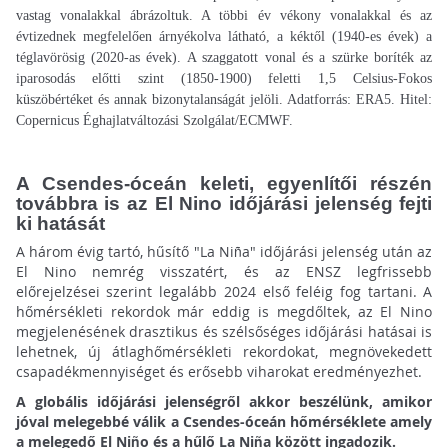
vastag vonalakkal ábrázoltuk. A többi év vékony vonalakkal és az
évtizednek megfelelően árnyékolva látható, a kéktől (1940-es évek) a
téglavörösig (2020-as évek). A szaggatott vonal és a szürke boríték az
iparosodás előtti szint (1850-1900) feletti 1,5 Celsius-Fokos
küszöbértéket és annak bizonytalanságát jelöli. Adatforrás: ERA5. Hitel:
Copernicus Éghajlatváltozási Szolgálat/ECMWF.
A Csendes-óceán keleti, egyenlítői részén
továbbra is az El Nino időjárási jelenség fejti
ki hatását
A három évig tartó, hűsítő "La Niña" időjárási jelenség után az
El Nino nemrég visszatért, és az ENSZ legfrissebb
előrejelzései szerint legalább 2024 első feléig fog tartani. A
hőmérsékleti rekordok már eddig is megdőltek, az El Nino
megjelenésének drasztikus és szélsőséges időjárási hatásai is
lehetnek, új átlaghőmérsékleti rekordokat, megnövekedett
csapadékmennyiséget és erősebb viharokat eredményezhet.
A globális időjárási jelenségről akkor beszélünk, amikor
jóval melegebbé válik a Csendes-óceán hőmérséklete amely
a melegedő El Niño és a hűlő La Niña között ingadozik.