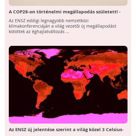
A COP28-on történelmi megállapodás született! -
Összefoglaló az ENSZ 28. klímacsúcsáról
Az ENSZ eddigi legnagyobb nemzetközi
klímakonferenciáján a világ vezetői új megállapodást
kötöttek az éghajlatváltozás ...
Az ENSZ új jelentése szerint a világ közel 3 Celsius-
fokos felmelegedés felé tart