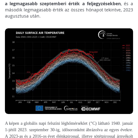
a legmagasabb szeptemberi érték a feljegyzésekben
, és a
második legmagasabb érték az összes hónapot tekintve, 2023
augusztusa után.
A képen a globális napi felszíni léghőmérséklet (°C) látható 1940. január
1-jétől 2023. szeptember 30-ig, idősoronként ábrázolva az egyes évekre.
A 2023-as és a 2016-os évet élénkpirossal, illetve sötétpirossal árnyékolt