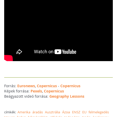
Forrás:
Euronews
,
Copernicus
-
Copernicus
Képek forrása:
Pexels
,
Copernicus
Beágyazott videó forrása:
Geography Lessons
címkék:
Amerika
áradás
Ausztrália
Ázsia
ENSZ
EU
felmelegedés