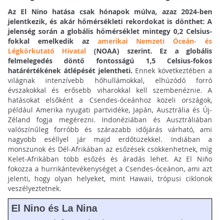
Az El Nino hatása csak hónapok múlva, azaz 2024-ben
jelentkezik, és akár hőmérsékleti rekordokat is dönthet: A
jelenség során a globális hőmérséklet mintegy 0,2 Celsius-
fokkal emelkedik az
amerikai Nemzeti Óceán- és
Légkörkutató Hivatal
(NOAA) szerint. Ez a globális
felmelegedés döntő fontosságú 1,5 Celsius-fokos
határértékének átlépését jelentheti.
Ennek következtében a
világnak intenzívebb hőhullámokkal, elhúzódó forró
évszakokkal és erősebb viharokkal kell szembenéznie. A
hatásokat elsőként a Csendes-óceánhoz közeli országok,
például Amerika nyugati partvidéke, Japán, Ausztrália és Új-
Zéland fogja megérezni. Indonéziában és Ausztráliában
valószínűleg forróbb és szárazabb időjárás várható, ami
nagyobb eséllyel jár majd erdőtüzekkel. Indiában a
monszunok és Dél-Afrikában az esőzések csökkenhetnek, míg
Kelet-Afrikában több esőzés és áradás lehet. Az El Niño
fokozza a hurrikántevékenységet a Csendes-óceánon, ami azt
jelenti, hogy olyan helyeket, mint Hawaii, trópusi ciklonok
veszélyeztetnek.
El Nino és La Nina