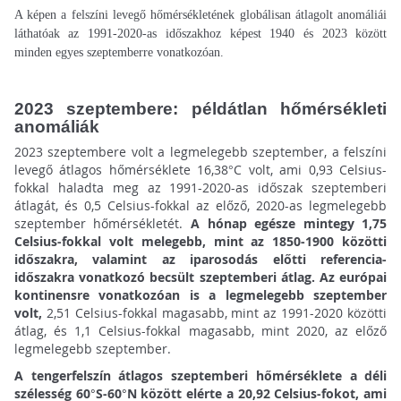
A képen a felszíni levegő hőmérsékletének globálisan átlagolt anomáliái
láthatóak az 1991-2020-as időszakhoz képest 1940 és 2023 között
minden egyes szeptemberre vonatkozóan.
2023 szeptembere: példátlan hőmérsékleti
anomáliák
2023 szeptembere volt a legmelegebb szeptember, a felszíni
levegő átlagos hőmérséklete 16,38°C volt, ami 0,93 Celsius-
fokkal haladta meg az 1991-2020-as időszak szeptemberi
átlagát, és 0,5 Celsius-fokkal az előző, 2020-as legmelegebb
szeptember hőmérsékletét.
A hónap egésze mintegy 1,75
Celsius-fokkal volt melegebb, mint az 1850-1900 közötti
időszakra, valamint az iparosodás előtti referencia-
időszakra vonatkozó becsült szeptemberi átlag. Az európai
kontinensre vonatkozóan is a legmelegebb szeptember
volt,
2,51 Celsius-fokkal magasabb, mint az 1991-2020 közötti
átlag, és 1,1 Celsius-fokkal magasabb, mint 2020, az előző
legmelegebb szeptember.
A tengerfelszín átlagos szeptemberi hőmérséklete a déli
szélesség 60°S-60°N között elérte a 20,92 Celsius-fokot, ami