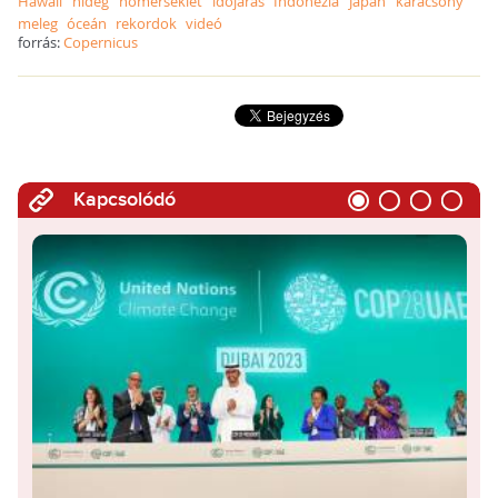
Hawaii
hideg
hőmérséklet
időjárás
Indonézia
Japán
karácsony
meleg
óceán
rekordok
videó
forrás:
Copernicus
Kapcsolódó