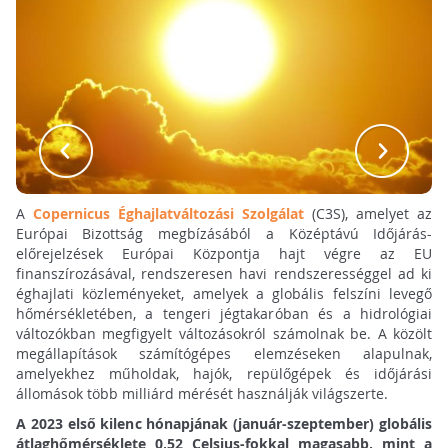
A
Copernicus Éghajlatváltozási Szolgálat
(C3S), amelyet az
Európai Bizottság megbízásából a Középtávú Időjárás-
előrejelzések Európai Központja hajt végre az EU
finanszírozásával, rendszeresen havi rendszerességgel ad ki
éghajlati közleményeket, amelyek a globális felszíni levegő
hőmérsékletében, a tengeri jégtakaróban és a hidrológiai
változókban megfigyelt változásokról számolnak be. A közölt
megállapítások számítógépes elemzéseken alapulnak,
amelyekhez műholdak, hajók, repülőgépek és időjárási
állomások több milliárd mérését használják világszerte.
A 2023 első kilenc hónapjának (január-szeptember) globális
átlaghőmérséklete 0,52 Celsius-fokkal magasabb, mint a