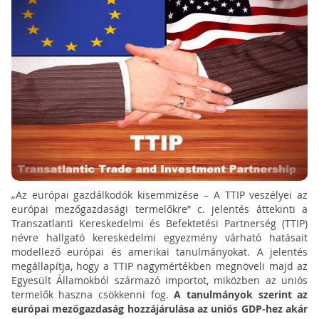
„Az európai gazdálkodók kisemmizése – A TTIP veszélyei az
európai mezőgazdasági termelőkre” c. jelentés áttekinti a
Transzatlanti Kereskedelmi és Befektetési Partnerség (TTIP)
névre hallgató kereskedelmi egyezmény várható hatásait
modellező európai és amerikai tanulmányokat. A jelentés
megállapítja, hogy a TTIP nagymértékben megnöveli majd az
Egyesült Államokból származó importot, miközben az uniós
termelők haszna csökkenni fog.
A tanulmányok szerint az
európai mezőgazdaság hozzájárulása az uniós GDP-hez akár