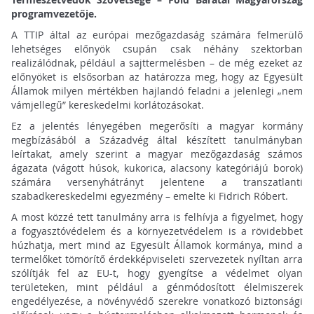
programvezetője.
A TTIP által az európai mezőgazdaság számára felmerülő
lehetséges előnyök csupán csak néhány szektorban
realizálódnak, például a sajttermelésben – de még ezeket az
előnyöket is elsősorban az határozza meg, hogy az Egyesült
Államok milyen mértékben hajlandó feladni a jelenlegi „nem
vámjellegű” kereskedelmi korlátozásokat.
Ez a jelentés lényegében megerősíti a magyar kormány
megbízásából a Századvég által készített tanulmányban
leírtakat, amely szerint a magyar mezőgazdaság számos
ágazata (vágott húsok, kukorica, alacsony kategóriájú borok)
számára versenyhátrányt jelentene a transzatlanti
szabadkereskedelmi egyezmény – emelte ki Fidrich Róbert.
A most közzé tett tanulmány arra is felhívja a figyelmet, hogy
a fogyasztóvédelem és a környezetvédelem is a rövidebbet
húzhatja, mert mind az Egyesült Államok kormánya, mind a
termelőket tömörítő érdekképviseleti szervezetek nyíltan arra
szólítják fel az EU-t, hogy gyengítse a védelmet olyan
területeken, mint például a génmódosított élelmiszerek
engedélyezése, a növényvédő szerekre vonatkozó biztonsági