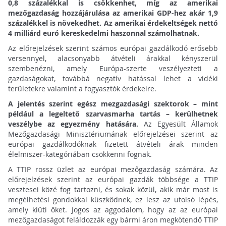
0,8 százalékkal is csökkenhet, míg az amerikai
mezőgazdaság hozzájárulása az amerikai GDP-hez akár 1,9
százalékkel is növekedhet. Az amerikai érdekeltségek nettó
4 milliárd euró kereskedelmi haszonnal számolhatnak.
Az előrejelzések szerint számos európai gazdálkodó erősebb
versennyel, alacsonyabb átvételi árakkal kényszerül
szembenézni, amely Európa-szerte veszélyezteti a
gazdaságokat, továbbá negatív hatással lehet a vidéki
területekre valamint a fogyasztók érdekeire.
A jelentés szerint egész mezgazdasági szektorok – mint
például a legeltető szarvasmarha tartás – kerülhetnek
veszélybe az egyezmény hatására.
Az Egyesült Államok
Mezőgazdasági Minisztériumának előrejelzései szerint az
európai gazdálkodóknak fizetett átvételi árak minden
élelmiszer-kategóriában csökkenni fognak.
A TTIP rossz üzlet az európai mezőgazdaság számára. Az
előrejelzések szerint az európai gazdák többsége a TTIP
vesztesei közé fog tartozni, és sokak közül, akik már most is
megélhetési gondokkal küszködnek, ez lesz az utolsó lépés,
amely kiüti őket. Jogos az aggodalom, hogy az az európai
mezőgazdaságot feláldozzák egy bármi áron megkötendő TTIP