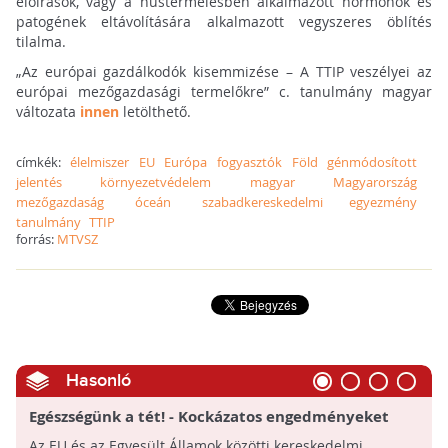
előírások, vagy a hústermelésben alkalmazott hormonok és
patogének eltávolítására alkalmazott vegyszeres öblítés
tilalma.
„Az európai gazdálkodók kisemmizése – A TTIP veszélyei az
európai mezőgazdasági termelőkre” c. tanulmány magyar
változata
innen
letölthető.
címkék:
élelmiszer
EU
Európa
fogyasztók
Föld
génmódosított
jelentés
környezetvédelem
magyar
Magyarország
mezőgazdaság
óceán
szabadkereskedelmi egyezmény
tanulmány
TTIP
forrás:
MTVSZ
Hasonló
Egészségünk a tét! - Kockázatos engedményeket
készül adni az EU bizottsága az USA-nak a
Az EU és az Egyesült Államok közötti kereskedelmi