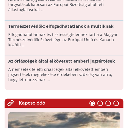
szabadkereskedelmi tárgyalásokon
tárgyalások kapcsán az Európai Bizottság által tett
állásfoglalásokat ...
Természetvédők: elfogadhatatlanok a multiknak
adott előjogok
Elfogadhatatlannak és tisztességtelennek tartja a Magyar
Természetvédők Szövetsége az Európai Unió és Kanada
közötti ...
Az óriáscégek által elkövetett emberi jogsértések
megfékezése érdekében nemzetközi egyezményt
A nemzetek feletti óriáscégek által elkövetett emberi
kell létrehozni
jogsértések megfékezése érdekében szükség van arra,
hogy létrehozzanak ...
Kapcsolódó