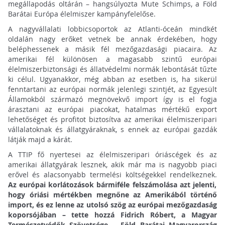
megállapodás oltárán – hangsúlyozta Mute Schimps, a Föld
Barátai Európa élelmiszer kampányfelelőse.
A nagyvállalati lobbicsoportok az Atlanti-óceán mindkét
oldalán nagy erőket vetnek be annak érdekében, hogy
beléphessenek a másik fél mezőgazdasági piacaira. Az
amerikai fél különösen a magasabb szintű európai
élelmiszerbiztonsági és állatvédelmi normák lebontását tűzte
ki célul. Ugyanakkor, még abban az esetben is, ha sikerül
fenntartani az európai normák jelenlegi szintjét, az Egyesült
Államokból származó megnövekvő import így is el fogja
árasztani az európai piacokat, hatalmas mértékű export
lehetőséget és profitot biztosítva az amerikai élelmiszeripari
vállalatoknak és állatgyáraknak, s ennek az európai gazdák
látják majd a kárát.
A TTIP fő nyertesei az élelmiszeripari óriáscégek és az
amerikai állatgyárak lesznek, akik már ma is nagyobb piaci
erővel és alacsonyabb termelési költségekkel rendelkeznek.
Az európai korlátozások bármiféle felszámolása azt jelenti,
hogy óriási mértékben megnőne az Amerikából történő
import, és ez lenne az utolsó szög az európai mezőgazdaság
koporsójában – tette hozzá Fidrich Róbert, a Magyar
Természetvédők Szövetsége – Föld Barátai Magyarország