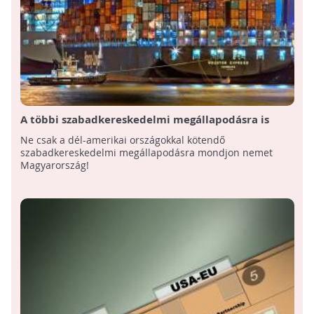
A többi szabadkereskedelmi megállapodásra is
mondjon nemet Magyarország!
Ne csak a dél-amerikai országokkal kötendő
szabadkereskedelmi megállapodásra mondjon nemet
Magyarország!