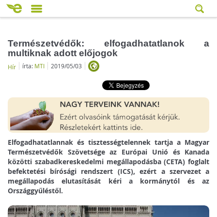
Természetvédők: elfogadhatatlanok a
multiknak adott előjogok
írta:
MTI
2019/05/03
Hír
Elfogadhatatlannak és tisztességtelennek tartja a Magyar
Természetvédők Szövetsége az Európai Unió és Kanada
közötti szabadkereskedelmi megállapodásba (CETA) foglalt
befektetési bírósági rendszert (ICS), ezért a szervezet a
megállapodás elutasítását kéri a kormánytól és az
Országgyűléstől.