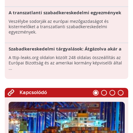
A transzatlanti szabadkereskedelmi egyezmények
(TTIP, CETA) elsorvasztják a mezőgazdaságot?
Veszélybe sodorják az európai mezőgazdaságot és
kistermelőket a transzatlanti szabadkereskedelmi
egyezmények.
Szabadkereskedelmi tárgyalások: Átgázolva akár a
környezetvédelem elvein is?
A ttip-leaks.org oldalon közölt 248 oldalas összeállítás az
Európai Bizottság és az amerikai kormány képviselői által
...
Kapcsolódó