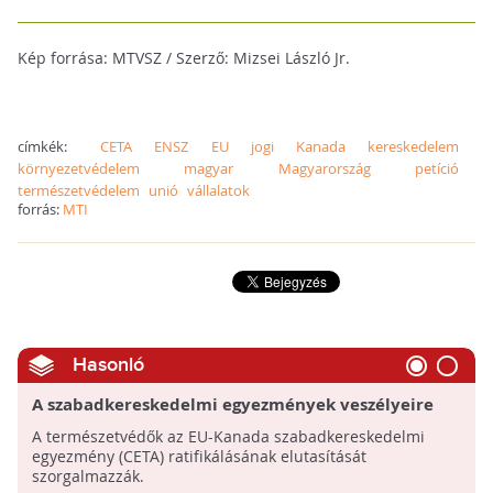
Kép forrása: MTVSZ / Szerző: Mizsei László Jr.
címkék:
CETA
ENSZ
EU
jogi
Kanada
kereskedelem
környezetvédelem
magyar
Magyarország
petíció
természetvédelem
unió
vállalatok
forrás:
MTI
Hasonló
A szabadkereskedelmi egyezmények veszélyeire
figyelmeztet a kanadai szakértő
A természetvédők az EU-Kanada szabadkereskedelmi
egyezmény (CETA) ratifikálásának elutasítását
szorgalmazzák.