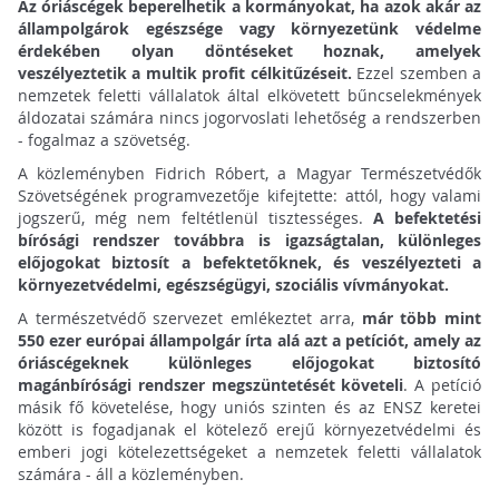
Az óriáscégek beperelhetik a kormányokat, ha azok akár az
állampolgárok egészsége vagy környezetünk védelme
érdekében olyan döntéseket hoznak, amelyek
veszélyeztetik a multik profit célkitűzéseit.
Ezzel szemben a
nemzetek feletti vállalatok által elkövetett bűncselekmények
áldozatai számára nincs jogorvoslati lehetőség a rendszerben
- fogalmaz a szövetség.
A közleményben Fidrich Róbert, a Magyar Természetvédők
Szövetségének programvezetője kifejtette: attól, hogy valami
jogszerű, még nem feltétlenül tisztességes.
A befektetési
bírósági rendszer továbbra is igazságtalan, különleges
előjogokat biztosít a befektetőknek, és veszélyezteti a
környezetvédelmi, egészségügyi, szociális vívmányokat.
A természetvédő szervezet emlékeztet arra,
már több mint
550 ezer európai állampolgár írta alá azt a petíciót, amely az
óriáscégeknek különleges előjogokat biztosító
magánbírósági rendszer megszüntetését követeli
. A petíció
másik fő követelése, hogy uniós szinten és az ENSZ keretei
között is fogadjanak el kötelező erejű környezetvédelmi és
emberi jogi kötelezettségeket a nemzetek feletti vállalatok
számára - áll a közleményben.