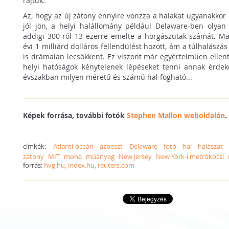
rajtuk.
Az, hogy az új zátony ennyire vonzza a halakat ugyanakkor
jól jön, a helyi halállomány például Delaware-ben olya
addigi 300-ról 13 ezerre emelte a horgászutak számát. 
évi 1 milliárd dolláros fellendülést hozott, ám a túlhalász
is drámaian lecsökkent. Ez viszont már egyértelműen ellenté
helyi hatóságok kénytelenek lépéseket tenni annak érde
évszakban milyen méretű és számú hal fogható...
Képek forrása, további fotók
Stephen Mallon weboldalán
.
címkék:
Atlanti-óceán
azbeszt
Delaware
fotó
hal
halászat
zátony
MIT
moha
műanyag
New Jersey
New York-i metrókocsi
forrás:
hvg.hu, index.hu, reuters.com