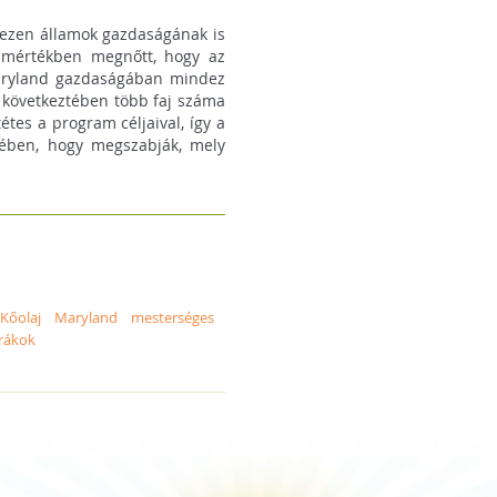
 ezen államok gazdaságának is
n mértékben megnőtt, hogy az
Maryland gazdaságában mindez
ás következtében több faj száma
tes a program céljaival, így a
kében, hogy megszabják, mely
Kőolaj
Maryland
mesterséges
rákok