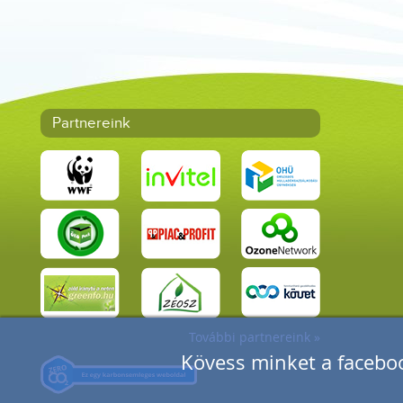
Partnereink
További partnereink »
Kövess minket a faceboo