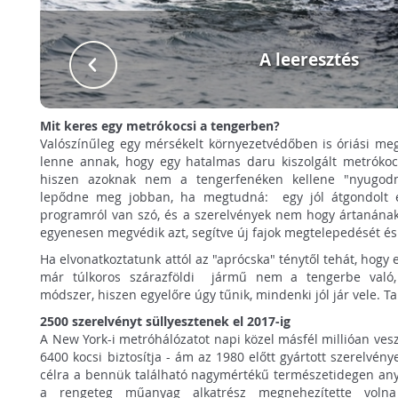
A leeresztés
Mit keres egy metrókocsi a tengerben?
Valószínűleg egy mérsékelt környezetvédőben is óriási me
lenne annak, hogy egy hatalmas daru kiszolgált metrókoc
hiszen azoknak nem a tengerfenéken kellene "nyugodn
lepődne meg jobban, ha megtudná: egy jól átgondolt és
programról van szó, és a szerelvények nem hogy ártanának
egyenesen megvédik azt, segítve új fajok megtelepedését é
Ha elvonatkoztatunk attól az "aprócska" ténytől tehát, hogy
már túlkoros szárazföldi jármű nem a tengerbe való,
módszer, hiszen egyelőre úgy tűnik, mindenki jól jár vele. Ta
2500 szerelvényt süllyesztenek el 2017-ig
A New York-i metróhálózatot napi közel másfél millióan ves
6400 kocsi biztosítja - ám az 1980 előtt gyártott szerelvé
célra a bennük található nagymértékű természetidegen anya
a rengeteg műanyag alkatrész megnehezítette volna a