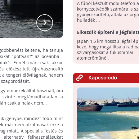
organikus hulladék
A fűből készült mobiltelefon a
újrahasznosítása új értelm
környezetvédők számára is s
gyönyörködtető, általa az org
Egy
hulladék ...
Elkezdik építeni a jégfalat!
Japán 1,5 km hosszú jégfal ép
kezd, hogy megállítsa a radioa
gdöbbenést keltene, ha tanúja
szivárgásokat a fukushimai
sikat "pottyant" az óceánba -
atomerőműnél.
iuk". Ennél már csak akkor
 előkészített újrahasznosító
 a tengeri élővilágnak, hanem
Kapcsolódó
s szaporodását.
 egy emberek által használt, ám
 szinte megtámadhatatlan a
lán csak a halak nem...
zik igénybe, mindezt több mint
nyek már nem alkalmasak erre a
g miatt. A speciális festés és
lternatív felhasználásukat