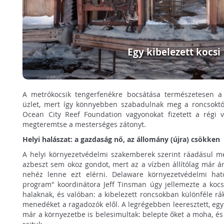
Egy kibelezett kocsi
A metrókocsik tengerfenékre bocsátása természetesen a k
üzlet, mert így könnyebben szabadulnak meg a roncsoktól
Ocean City Reef Foundation vagyonokat fizetett a régi va
megteremtse a mesterséges zátonyt.
Helyi halászat: a gazdaság nő, az állomány (újra) csökken
A helyi környezetvédelmi szakemberek szerint ráadásul m
azbeszt sem okoz gondot, mert az a vízben állítólag már á
nehéz lenne ezt elérni. Delaware környezetvédelmi hat
program" koordinátora Jeff Tinsman úgy jellemezte a kocs
halaknak, és valóban: a kibelezett roncsokban különféle rák
menedéket a ragadozók elől. A legrégebben leeresztett, egy
már a környezetbe is belesimultak: belepte őket a moha, és