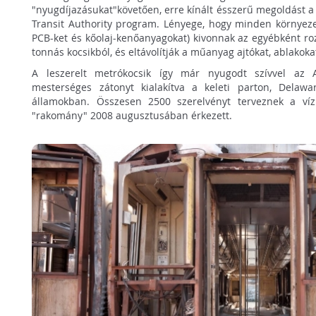
"nyugdíjazásukat"követően, erre kínált ésszerű megoldást 
Transit Authority program. Lényege, hogy minden környeze
PCB-ket és kőolaj-kenőanyagokat) kivonnak az egyébként ro
tonnás kocsikból, és eltávolítják a műanyag ajtókat, ablakokat
A leszerelt metrókocsik így már nyugodt szívvel az A
mesterséges zátonyt kialakítva a keleti parton, Delaw
államokban. Összesen 2500 szerelvényt terveznek a víz
"rakomány" 2008 augusztusában érkezett.