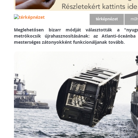
térképnézet
műh
Meglehetősen bizarr módját választották a "nyug
metrókocsik újrahasznosításának: az Atlanti-óceánba
mesterséges zátonyokként funkcionáljanak tovább.