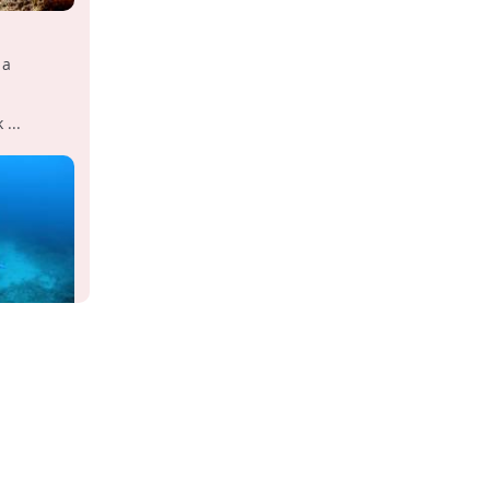
 a
...
ogy
lik valaki
ság ennél