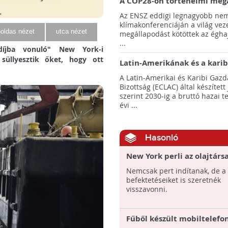
A COP28-on történelmi meg
született! - Összefoglaló az 
Az ENSZ eddigi legnagyobb nem
klímacsúcsáról
klímakonferenciáján a világ veze
oldas nézet
utca nézet
megállapodást kötöttek az éghaj
...
díjba vonuló" New York-i
 süllyesztik őket, hogy ott
Latin-Amerikának és a karib
térségnek növelniük kell ki
A Latin-Amerikai és Karibi Gazd
az éghajlatvédelmi célok el
Bizottság (ECLAC) által készített
szerint 2030-ig a bruttó hazai 
évi ...
Hasonló
New York perli az olajtárs
a klímaváltozás miatt
Nemcsak pert indítanak, de a
befektetéseiket is szeretnék
visszavonni.
Fűből készült mobiltelefon