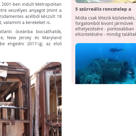
a 2001-ben indult Metropolitan
5 szürreális roncstelep a
tre veszélyes anyagot (mint a
nagyvilágból
zsdamentes acélból készült 18
Mióta csak létezik közlekedés,
, valamint a kerekeket is.
forgalomból kivont járművek
elhelyezésére - pontosabban
tlanti óceánba bocsáthatók,
eltüntetésére - mindig találtak 
are, New Jersey és Maryland
be engedni 2017-ig; az első
Roncsbúvárok nyomában
Laikusként azt gondolnánk, h
gyermeki álmoktól vezérelve vá
roncsbúvárrá, azonban a való
árnyaltabb.