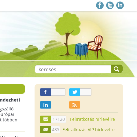
endezheti
t
szálló
európai
17120
Feliratkozás hírlevélre
t többen
435
Feliratkozás VIP hírlevélre