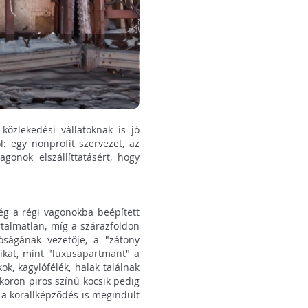
özlekedési vállatoknak is jó
: egy nonprofit szervezet, az
gonok elszállíttatásért, hogy
ég a régi vagonokba beépített
rtalmatlan, míg a szárazföldön
óságának vezetője, a "zátony
ikat, mint "luxusapartmant" a
ok, kagylófélék, halak találnak
koron piros színű kocsik pedig
 a korallképződés is megindult