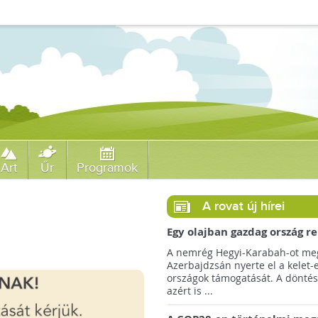
Art
Űr
Programok
A rovat új hírei
Egy olajban gazdag ország r
jövőre a COP29 klímacsúcso
A nemrég Hegyi-Karabah-ot meg
Azerbajdzsán nyerte el a kelet-
országok támogatását. A döntés
azért is ...