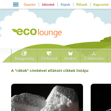
Gasztro
Idézetek
Képek
Rólunk
Kapcsolat
Nagyvilág
Életmód
Vadon
Zöldmotor
A "
rákok
" címkével ellátott cikkek listája: