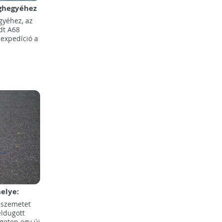
éghegyéhez
ió
gyéhez, az
dt A68
expedíció a
elye:
agdarabot
gszemetet
 lakatlan
eldugott
geten egy új