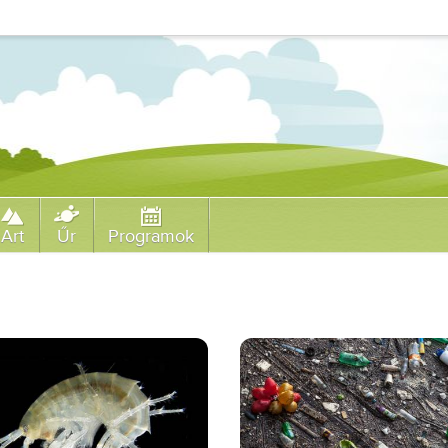
Art
Űr
Programok