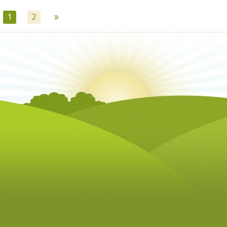
»
1
2