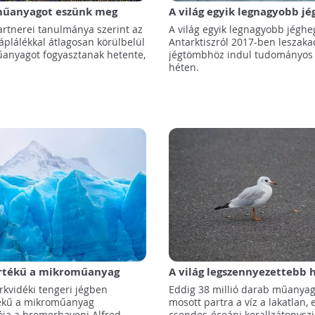
űanyagot eszünk meg
A világ egyik legnagyobb j
ten
indul tudományos expedíc
rtnerei tanulmánya szerint az
A világ egyik legnagyobb jéghe
áplálékkal átlagosan körülbelül
Antarktiszról 2017-ben leszaka
nyagot fogyasztanak hetente,
jégtömbhöz indul tudományos 
héten.
tékű a mikroműanyag
A világ legszennyezettebb h
iója az északi-sarkvidéki
Naponta 13 ezer új műany
rkvidéki tengeri jégben
Eddig 38 millió darab műanya
gben
mos partra a tenger ezen a
ékű a mikroműanyag
mosott partra a víz a lakatlan, 
kis szigeten!
ója a bremerhaveni Alfred
csendes-óceáni korallzátonyszi