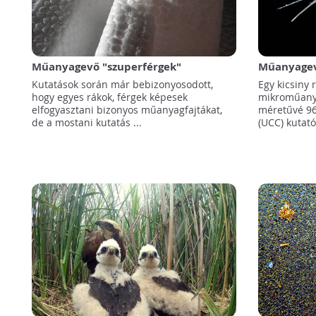
Műanyagevő "szuperférgek"
Műanyagevő
segíthetnek a hulladék
alatt képe
Kutatások során már bebizonyosodott,
Egy kicsiny 
ártalmatlanításában
hogy egyes rákok, férgek képesek
mikroműanya
elfogyasztani bizonyos műanyagfajtákat,
méretűvé 96
de a mostani kutatás ...
(UCC) kutatói