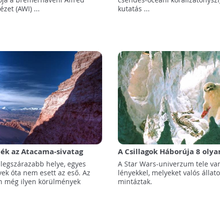
zet (AWI) ...
kutatás ...
ték az Atacama-sivatag
A Csillagok Háborúja 8 olya
00 éves történetét
teremtménye, melyekhez v
 legszárazabb helye, egyes
A Star Wars-univerzum tele va
állatok adták az ötletet
vek óta nem esett az eső. Az
lényekkel, melyeket valós állato
n még ilyen körülmények
mintáztak.