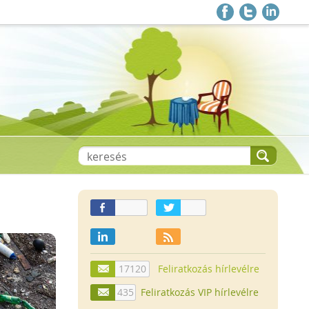
17120
Feliratkozás hírlevélre
435
Feliratkozás VIP hírlevélre