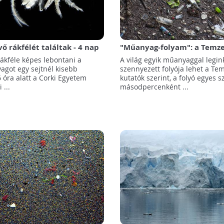
 rákfélét találtak - 4 nap
"Műanyag-folyam": a Temze 
s lebontani a hulladékot
legszennyezettebb folyói k
rákféle képes lebontani a
A világ egyik műanyaggal legi
got egy sejtnél kisebb
szennyezett folyója lehet a Tem
 óra alatt a Corki Egyetem
kutatók szerint, a folyó egyes 
 ...
másodpercenként ...