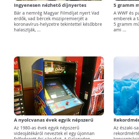
Ingyenesen nézhető díjnyertes
5 gramm m
természetfilmek karantén idejére!
minden hé
Bár a nemrég Magyar Filmdíjat nyert Vad
A WWF és pa
erdők, vad bércek mozipremierjét a
emberek a t
koronavírus-helyzetre tekintettel későbbre
5 gramm műa
halasztják, ...
ami ...
A nyolcvanas évek egyik népszerű
Rekordmér
videojátékáról neveztek el egy ősi
koncentrác
Az 1980-as évek egyik népszerű
Az északi-sa
cápafajt
tengeri jé
videojátékáról neveztek el egy újonnan
rekordmért
felfedezett ősi cápafajt. A Galagadon
koncentráci