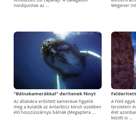
nordquistae az ...
Wegener Inté
"Bálnakamerákkal" derítenek fényt
Felderítet
az óceán óriásainak táplálkozási
ködének 35
Az állatokra erősített kamerával figyelik
A Föld egyik
szokásaira
meg a kutatók az Antarktisz körüli vizekben
területein é
élő hosszúszárnyú bálnák (Megaptera ...
élet azonba
között is ...