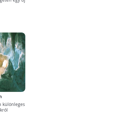
n
alós
n különleges
król