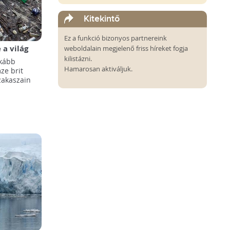
Kitekintő
Ez a funkció bizonyos partnereink
a világ
weboldalain megjelenő friss híreket fogja
özött
kilistázni.
nkább
Hamarosan aktiváljuk.
ze brit
szakaszain