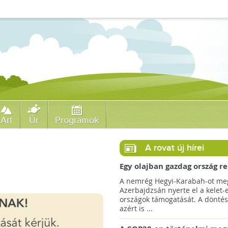
Art
Űr
Programok
A rovat új hírei
Egy olajban gazdag ország r
jövőre a COP29 klímacsúcso
A nemrég Hegyi-Karabah-ot meg
Azerbajdzsán nyerte el a kelet-
országok támogatását. A döntés
azért is ...