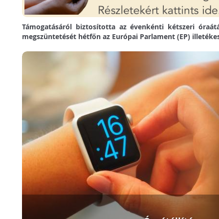
Támogatásáról biztosította az évenkénti kétszeri óraátá
megszüntetését hétfőn az Európai Parlament (EP) illetékes