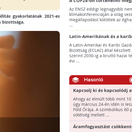
A COP28-on történelmi meg
született! - Összefoglaló az 
Az ENSZ eddigi legnagyobb nem
klímacsúcsáról
klímakonferenciáján a világ veze
llítás gyakorlatának 2021-es
megállapodást kötöttek az éghaj
 bizottsága.
...
Latin-Amerikának és a karib
térségnek növelniük kell ki
A Latin-Amerikai és Karibi Gazd
az éghajlatvédelmi célok el
Bizottság (ECLAC) által készített
szerint 2030-ig a bruttó hazai 
évi ...
Hasonló
Kapcsolj ki és kapcsolódj a
Ahogy az elmúlt több mint 10
úgy március 24-én idén is le
Föld Órája. A szimbolikus 60 
sötétség mellett ...
Áramfogyasztást csökkent