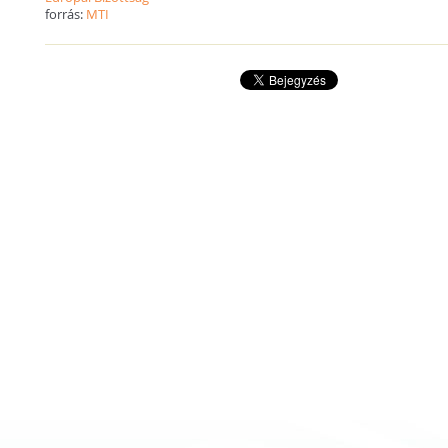
forrás:
MTI