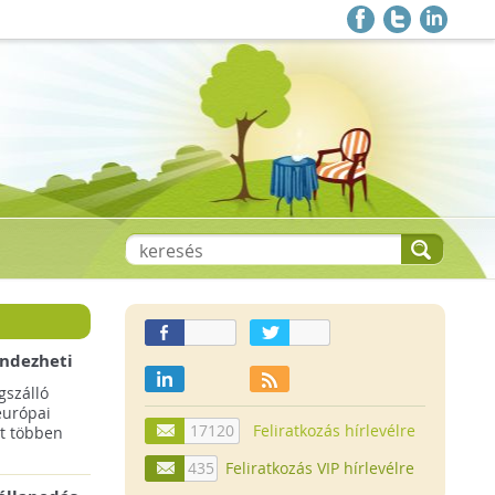
endezheti
t
szálló
európai
17120
Feliratkozás hírlevélre
t többen
435
Feliratkozás VIP hírlevélre