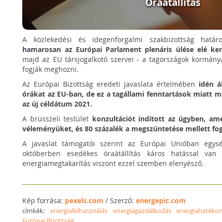
Óraátállítás
A közlekedési és idegenforgalmi szakbizottság hat
hamarosan az Európai Parlament plenáris ülése elé ker
majd az EU társjogalkotó szervei - a tagországok kormánya
fogják meghozni.
Az Európai Bizottság eredeti javaslata értelmében
idén á
órákat az EU-ban, de ez a tagállami fenntartások miatt m
az új céldátum 2021.
A brüsszeli testület
konzultációt indított az ügyben, ame
véleményüket, és 80 százalék a megszüntetése mellett fogla
A javaslat támogatói szerint az Európai Unióban egys
októberben esedékes óraátállítás káros hatással van
energiamegtakarítás viszont ezzel szemben elenyésző.
Kép forrása:
pexels.com
/ Szerző:
energepic.com
címkék:
energiafelhasználás
energiagazdálkodás
energiahatéko
Európai Bizottság