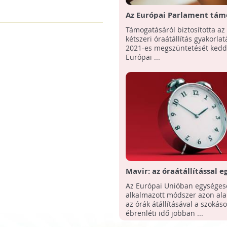
Az Európai Parlament tám
óraátállítás eltörlését
Támogatásáról biztosította az
kétszeri óraátállítás gyakorla
2021-es megszüntetését kedd
Európai ...
Mavir: az óraátállítással e
kisváros egész éves
Az Európai Unióban egységes
áramfogyasztása megtaka
alkalmazott módszer azon ala
az órák átállításával a szokás
ébrenléti idő jobban ...