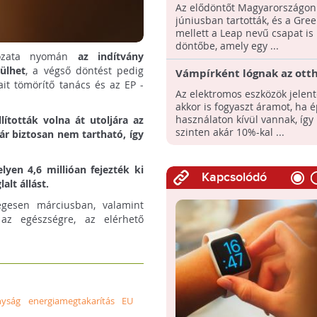
innovációval lett harmadi
Az elődöntőt Magyarországon
Varsóban egy magyar star
júniusban tartották, és a Gre
mellett a Leap nevű csapat is 
döntőbe, amely egy ...
ározata nyomán
az indítvány
ülhet
, a végső döntést pedig
Vámpírként lógnak az ott
it tömörítő tanács és az EP -
elektromos hálózatán, így 
Az elektromos eszközök jelent
számlájukat is Ön fizeti!
akkor is fogyaszt áramot, ha 
használaton kívül vannak, így 
llították volna át utoljára az
szinten akár 10%-kal ...
ár biztosan nem tartható, így
lyen 4,6 millióan fejezték ki
Kapcsolódó
lt állást.
égesen márciusban, valamint
 az egészségre, az elérhető
nyság
energiamegtakarítás
EU