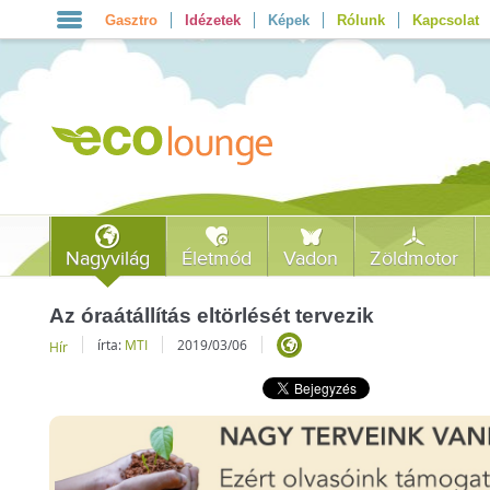
Gasztro
Idézetek
Képek
Rólunk
Kapcsolat
Nagyvilág
Életmód
Vadon
Zöldmotor
Az óraátállítás eltörlését tervezik
írta:
MTI
2019/03/06
Hír