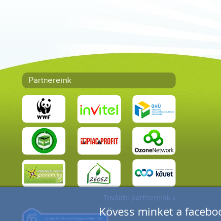
Partnereink
További partnereink »
Kövess minket a faceboo