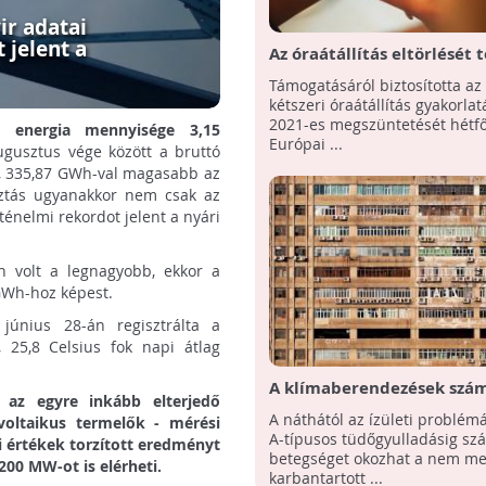
ir adatai
 jelent a
Az óraátállítás eltörlését 
Támogatásáról biztosította az
kétszeri óraátállítás gyakorla
2021-es megszüntetését hétf
s energia mennyisége 3,15
Európai ...
ugusztus vége között a bruttó
t, 335,87 GWh-val magasabb az
sztás ugyanakkor nem csak az
ténelmi rekordot jelent a nyári
n volt a legnagyobb, ekkor a
 GWh-hoz képest.
június 28-án regisztrálta a
 25,8 Celsius fok napi átlag
A klímaberendezések szá
az egyre inkább elterjedő
betegséget okozhatnak
A náthától az ízületi problém
voltaikus termelők - mérési
A-típusos tüdőgyulladásig sz
i értékek torzított eredményt
betegséget okozhat a nem me
200 MW-ot is elérheti.
karbantartott ...