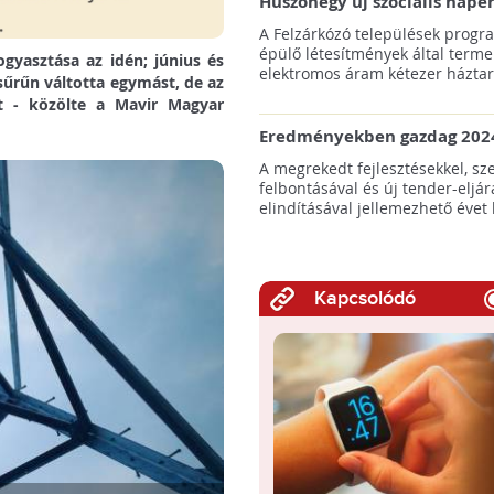
Huszonegy új szociális nap
hátrányos helyzetű kistele
A Felzárkózó települések progr
külterületén!
épülő létesítmények által terme
gyasztása az idén; június és
elektromos áram kétezer háztart
sűrűn váltotta egymást, de az
olt - közölte a Mavir Magyar
.
Eredményekben gazdag 2024
az amerikai tengeri szélene
A megrekedt fejlesztésekkel, sz
felbontásával és új tender-eljár
elindításával jellemezhető évet 
Kapcsolódó