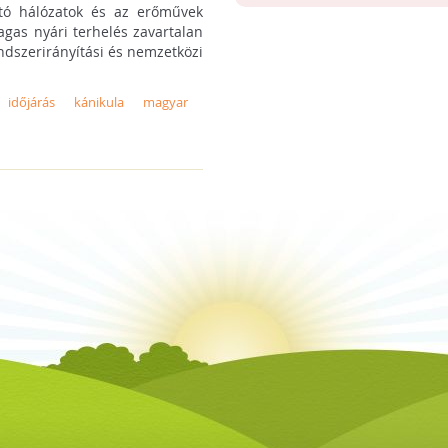
sztó hálózatok és az erőművek
agas nyári terhelés zavartalan
endszerirányítási és nemzetközi
időjárás
kánikula
magyar