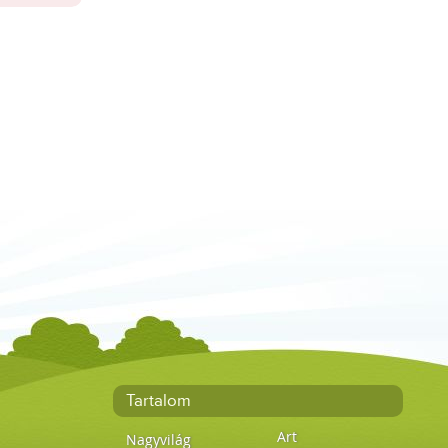
Tartalom
Art
Nagyvilág