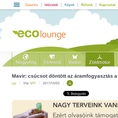
Gasztro
Idézetek
Képek
Rólunk
Kapcsolat
Nagyvilág
Életmód
Vadon
Zöldmotor
Mavir: csúcsot döntött az áramfogyasztás 
írta:
MTI
2017/10/03
Hír