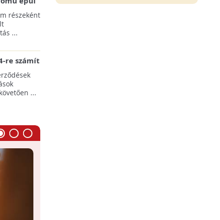
erőmű épül
pülések
am részeként
lt
ás ...
-re számít
rgia-ágazat
erződések
ások
követően ...