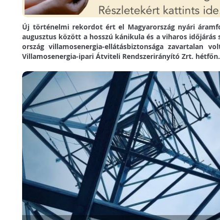
Új történelmi rekordot ért el Magyarország nyári áramfo
augusztus között a hosszú kánikula és a viharos időjárás 
ország villamosenergia-ellátásbiztonsága zavartalan v
Villamosenergia-ipari Átviteli Rendszerirányító Zrt. hétfőn