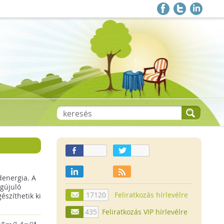
denergia. A
gújuló
17120
Feliratkozás hírlevélre
szíthetik ki
435
Feliratkozás VIP hírlevélre