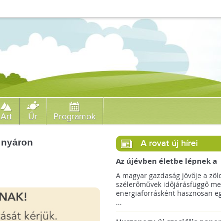
Art
Űr
Programok
a nyáron
A rovat új hírei
Az újévben életbe lépnek a
szélerőművek telepítését
A magyar gazdaság jövője a zöl
megkönnyítő rendelkezések
szélerőművek időjárásfüggő me
energiaforrásként hasznosan egé
...