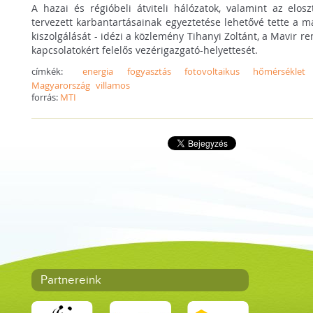
A hazai és régióbeli átviteli hálózatok, valamint az elo
tervezett karbantartásainak egyeztetése lehetővé tette a m
kiszolgálását - idézi a közlemény Tihanyi Zoltánt, a Mavir r
kapcsolatokért felelős vezérigazgató-helyettesét.
címkék:
energia
fogyasztás
fotovoltaikus
hőmérséklet
Magyarország
villamos
forrás:
MTI
Partnereink