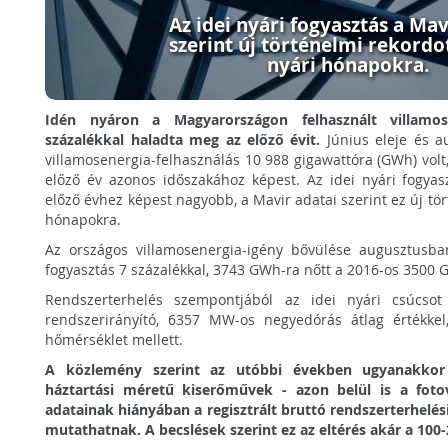
Az idei nyári fogyasztás a Mav
szerint új történelmi rekordot
nyári hónapokra.
Idén nyáron a Magyarországon felhasznált villamo
százalékkal haladta meg az előző évit.
Június eleje és a
villamosenergia-felhasználás 10 988 gigawattóra (GWh) vol
előző év azonos időszakához képest. Az idei nyári fogya
előző évhez képest nagyobb, a Mavir adatai szerint ez új tör
hónapokra.
Az országos villamosenergia-igény bővülése augusztusba
fogyasztás 7 százalékkal, 3743 GWh-ra nőtt a 2016-os 3500
Rendszerterhelés szempontjából az idei nyári csúcsot 
rendszerirányító, 6357 MW-os negyedórás átlag értékkel,
hőmérséklet mellett.
A közlemény szerint az utóbbi években ugyanakkor 
háztartási méretű kiserőművek - azon belül is a foto
adatainak hiányában a regisztrált bruttó rendszerterhelés
mutathatnak. A becslések szerint ez az eltérés akár a 100-