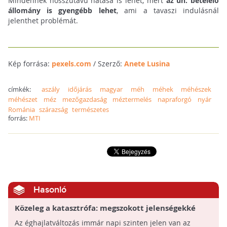
Mindennek hosszútávú hatása is lehet, mert
az ún. betelelő
állomány is gyengébb lehet
, ami a tavaszi indulásnál
jelenthet problémát.
Kép forrása:
pexels.com
/ Szerző:
Anete Lusina
címkék:
aszály
időjárás
magyar
méh
méhek
méhészek
méhészet
méz
mezőgazdaság
méztermelés
napraforgó
nyár
Románia
szárazság
természetes
forrás:
MTI
Hasonló
Közeleg a katasztrófa: megszokott jelenségekké
váltak az aszályok és a hőhullámok
Az éghajlatváltozás immár napi szinten jelen van az