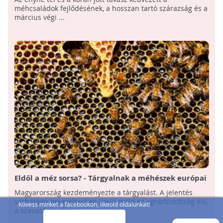
méhcsaládok fejlődésének, a hosszan tartó szárazság és a
március végi ...
Eldől a méz sorsa? - Tárgyalnak a méhészek európai
helyzetéről
Magyarország kezdeményezte a tárgyalást. A jelentés
várhatóan novemberben kerül majd az agrárbizottság elé,
Kövess minket a facebookon, likeold oldalunkat!
a szavazás pedig a ...