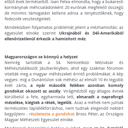
előző évek terméseiből. Ioan Fetea elmondta, hogy a bukaresti
kormánynak méhcsaládonként 20 eurónak megfelelő összegű
de minimis támogatást kellene adnia a tenyésztőknek, hogy
fedezzék veszteségeiket.
Mindeközben folyamatos problémát jelent a mézhamisítás: az
egyesület elnöke szerint
Ukrajnából és Dél-Amerikából
ellenőrizetlenül érkezik a hamisított méz
.
Magyarországon se könnyű a helyzet
Nemrég tartották a 34. Nemzetközi Mézvásár és
Méhésztalálkozót Jászberényben, ahol egy szakmai fórumon
vitatták meg a magyar méhészeket érintő problémákat. A kép
vegyes: míg a Dunántúlon sok méhész az elmúlt 10 év legjobb
évét zárta,
a nyár második felében azonban komoly
gondokat okozott az aszály
. Virágmézből egy átlagos évnek
körülbelül a fele, egyharmada lett,
elmaradt a napraforgó
mézelése, kiégtek a rétek, legelők
. Azaz a méhek nem jutnak
természetes táplálékforráshoz, nem tudnak elegendő nektárt
begyűjteni -
részletezte a gondokat
Bross Péter, az Országos
Magyar Méhészeti Egyesület elnöke.