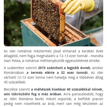
Az idei romániai méztermés jóval elmarad a korábbi évek
átlagától, nem fogja meghaladni a 12-13 ezer tonnát - mondta
Ioan Fetea, a romániai méhtenyésztők egyesületének elnöke.
A szakember szerint
2015 számított a legjobb évnek
, amikor
Romániában
a termés elérte a 32 ezer tonnát
. Az idei
várható 12-13 ezer tonna nem haladja meg a többéves átlag
45 százalékát.
Becslése szerint
a méhészek kiadásai 40 százalékkal nőnek,
ami tükröződni fog a méz árában
. Arra panaszkodott, hogy
az idén Románia kevés mézet exportál, a belföldi piacon
pedig nem növelhetik az árat, mert van még készleten az