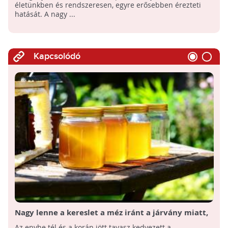
életünkben és rendszeresen, egyre erősebben érezteti
hatását. A nagy ...
Kapcsolódó
Nagy lenne a kereslet a méz iránt a járvány miatt,
de kevés mézre számítanak a méhészek idén
Az enyhe tél és a korán jött tavasz kedvezett a