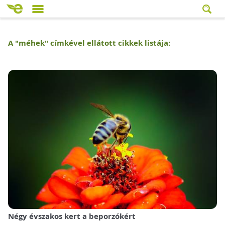
A "
méhek
" címkével ellátott cikkek listája:
Négy évszakos kert a beporzókért