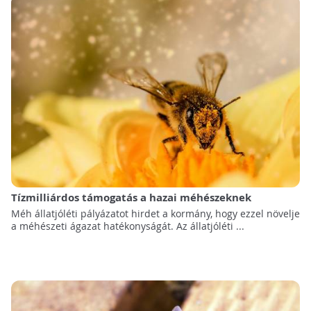
Tízmilliárdos támogatás a hazai méhészeknek
Méh állatjóléti pályázatot hirdet a kormány, hogy ezzel növelje
a méhészeti ágazat hatékonyságát. Az állatjóléti ...