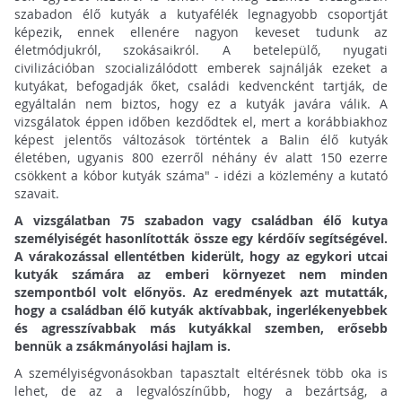
szabadon élő kutyák a kutyafélék legnagyobb csoportját
képezik, ennek ellenére nagyon keveset tudunk az
életmódjukról, szokásaikról. A betelepülő, nyugati
civilizációban szocializálódott emberek sajnálják ezeket a
kutyákat, befogadják őket, családi kedvencként tartják, de
egyáltalán nem biztos, hogy ez a kutyák javára válik. A
vizsgálatok éppen időben kezdődtek el, mert a korábbiakhoz
képest jelentős változások történtek a Balin élő kutyák
életében, ugyanis 800 ezerről néhány év alatt 150 ezerre
csökkent a kóbor kutyák száma" - idézi a közlemény a kutató
szavait.
A vizsgálatban 75 szabadon vagy családban élő kutya
személyiségét hasonlították össze egy kérdőív segítségével.
A várakozással ellentétben kiderült, hogy az egykori utcai
kutyák számára az emberi környezet nem minden
szempontból volt előnyös. Az eredmények azt mutatták,
hogy a családban élő kutyák aktívabbak, ingerlékenyebbek
és agresszívabbak más kutyákkal szemben, erősebb
bennük a zsákmányolási hajlam is.
A személyiségvonásokban tapasztalt eltérésnek több oka is
lehet, de az a legvalószínűbb, hogy a bezártság, a