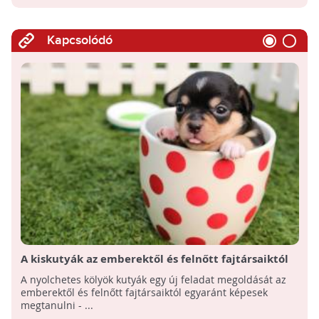
Kapcsolódó
A kiskutyák az emberektől és felnőtt fajtársaiktól
egyaránt képesek tanulni
A nyolchetes kölyök kutyák egy új feladat megoldását az
emberektől és felnőtt fajtársaiktól egyaránt képesek
megtanulni - ...