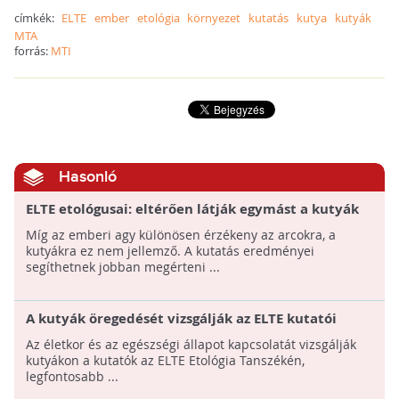
címkék:
ELTE
ember
etológia
környezet
kutatás
kutya
kutyák
MTA
forrás:
MTI
Hasonló
ELTE etológusai: eltérően látják egymást a kutyák
és az emberek
Míg az emberi agy különösen érzékeny az arcokra, a
kutyákra ez nem jellemző. A kutatás eredményei
segíthetnek jobban megérteni ...
A kutyák öregedését vizsgálják az ELTE kutatói
Az életkor és az egészségi állapot kapcsolatát vizsgálják
kutyákon a kutatók az ELTE Etológia Tanszékén,
legfontosabb ...