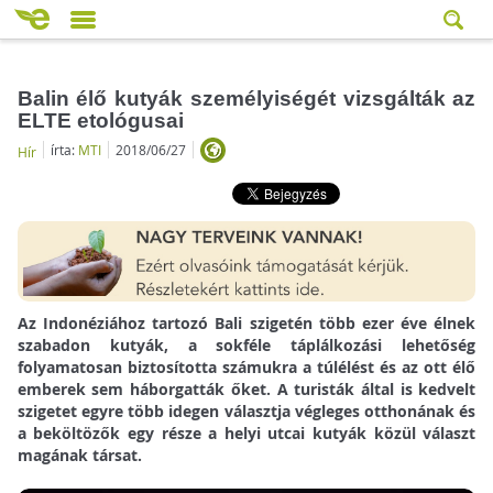
Balin élő kutyák személyiségét vizsgálták az
ELTE etológusai
írta:
MTI
2018/06/27
Hír
Az Indonéziához tartozó Bali szigetén több ezer éve élnek
szabadon kutyák, a sokféle táplálkozási lehetőség
folyamatosan biztosította számukra a túlélést és az ott élő
emberek sem háborgatták őket. A turisták által is kedvelt
szigetet egyre több idegen választja végleges otthonának és
a beköltözők egy része a helyi utcai kutyák közül választ
magának társat.