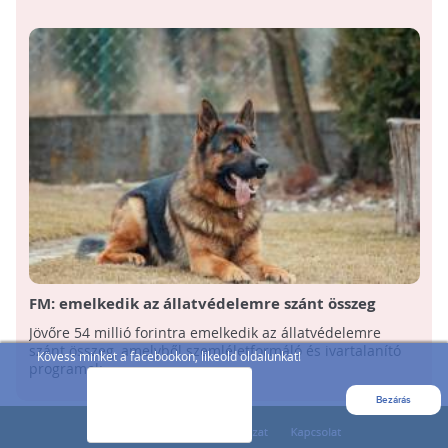
FM: emelkedik az állatvédelemre szánt összeg
jövőre
Jövőre 54 millió forintra emelkedik az állatvédelemre
szánt összeg, amelyből szemléletformáló és ivartalanító
Kövess minket a facebookon, likeold oldalunkat!
programok ...
Bezárás