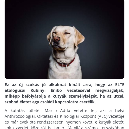
Ez az új szokás jó alkalmat kínált arra, hogy az ELTE
etológusai Kubinyi Enikő vezetésével megvizsgálják,
miképp befolyásolja a kutyák személyiségét, ha az utcai,
szabad életet egy családi kapcsolatra cserélik.
A kutatás ötletét Marco Adda vetette fel, aki a helyi
Anthrozoológiai, Oktatási és Kinológiai Központ (AEC) vezetője
és már évek óta rendszeresen nyomon követi e kutyák életét,
sok egyedet közelről is ismer. "A világ számos országában