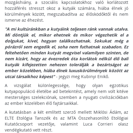
mozgáshiány, a szociális kapcsolatokhoz való korlátozott
hozzáférés stresszt okoz a kutyák számára, hiába élnek jó
körülmények között, megszabadítva az élősködőktől és nem
ismerve az éhezést.
"A mi kultúránkban a kutyáink teljesen ránk vannak utalva.
Mi döntjük el, mikor ehetnek és mikor végezhetik el a
dolgukat, kivel, hogyan találkozhatnak. Sokukat még a
pórázról sem engedik el, soha nem futhatnak szabadon. Ez
feltehetően minden kutyát megvisel valamilyen szinten, de
nem kizárt, hogy az évezredek óta korlátok nélkül élő bali
kutyák kifejezetten nehezen tolerálják a bezártságot az
ember közelében, hiába élnek luxuskörülmények között az
utcai társaikhoz képest"
- jegyzi meg Kubinyi Enikő.
A vizsgálat különlegessége, hogy olyan egzotikus
kutyapopuláció életébe ad betekintést, amely nem volt kitéve
mesterséges szelekciónak, szemben a nyugati civilizációkban
az ember közelében élő fajtársaikkal.
A kutatásban a két említett szerző mellett Miklósi Ádám, az
ELTE Etológia Tanszék és az MTA Összehasonlító Etológiai
Kutatócsoport vezetője, valamint Luca Corrieri olasz
vendégkutató vett részt.