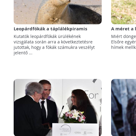
Leopárdfókák a táplálékpiramis
A méret a 
tetején - Cápákat is esznek!
mellkasuka
Kutatók leopárdfókák ürülékének
Miért dönget
vizsgálata során arra a következtetésre
Elsőre egyér
jutottak, hogy a fókák számukra veszélyt
hímek mellka
jelentő ...