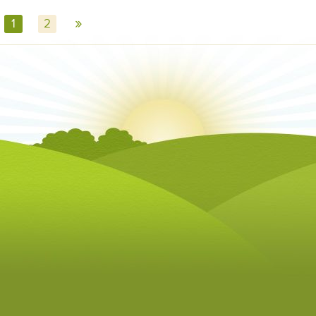
»
1
2