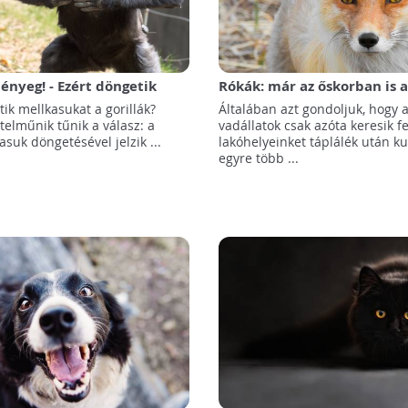
lényeg! - Ezért döngetik
Rókák: már az őskorban is a
t a gorillák
maradékunkon éltek
ik mellkasukat a gorillák?
Általában azt gondoljuk, hogy a
telműnik tűnik a válasz: a
vadállatok csak azóta keresik fe
suk döngetésével jelzik ...
lakóhelyeinket táplálék után ku
egyre több ...