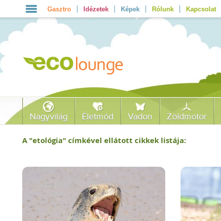
Gasztro
Idézetek
Képek
Rólunk
Kapcsolat
Nagyvilág
Életmód
Vadon
Zöldmotor
A "
etológia
" címkével ellátott cikkek listája: