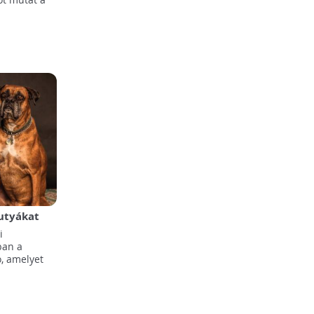
kutyákat
i
ban a
, amelyet