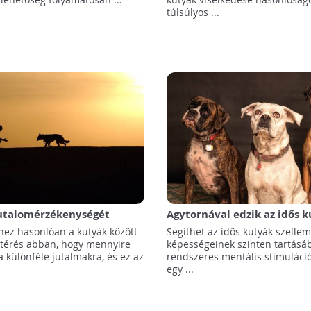
túlsúlyos ...
jutalomérzékenységét
Agytornával edzik az idős 
 ELTE Etológiai Tanszéke
ez hasonlóan a kutyák között
Segíthet az idős kutyák szellem
eltérés abban, hogy mennyire
képességeinek szinten tartásá
 különféle jutalmakra, és ez az
rendszeres mentális stimuláció
egy ...