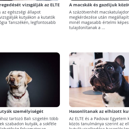
regedését vizsgálják az ELTE
A macskák és gazdijuk közö
kommunikációt vizsgálták 
s az egészségi állapot
A százötvenhét macskatulajdo
Etológia Tanszékének kutat
vizsgálják kutyákon a kutatók
megkérdezése után megállapíto
lógia Tanszékén, legfontosabb
minél magasabb értelmi képes
tulajdonítanak a ...
kutyák személyiségét
Hasonlítanak az elhízott ku
az ELTE etológusai
túlsúlyos emberek?
hoz tartozó Bali szigetén több
Az ELTE és a Padovai Egyetem 
ek szabadon kutyák, a sokféle
közös tanulmánya szerint az el
 lehetőség folyamatosan ...
kutyák viselkedése hasonlóság