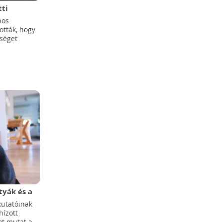
tti
ELTE
nos
ói
tták, hogy
séget
tyák és a
kutatóinak
hízott
ot mutat a