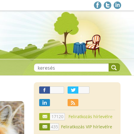
17120
Feliratkozás hírlevélre
435
Feliratkozás VIP hírlevélre