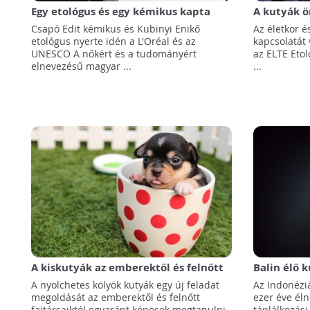
Egy etológus és egy kémikus kapta
A kutyák ö
idén "A nőkért és a tudományért"
kutatói
Csapó Edit kémikus és Kubinyi Enikő
Az életkor é
magyar ösztöndíjat
etológus nyerte idén a L'Oréal és az
kapcsolatát 
UNESCO A nőkért és a tudományért
az ELTE Eto
elnevezésű magyar ...
...
A kiskutyák az emberektől és felnőtt
Balin élő 
fajtársaiktól egyaránt képesek
vizsgálták 
A nyolchetes kölyök kutyák egy új feladat
Az Indonéziá
tanulni
megoldását az emberektől és felnőtt
ezer éve éln
fajtársaiktól egyaránt képesek megtanulni
táplálkozási