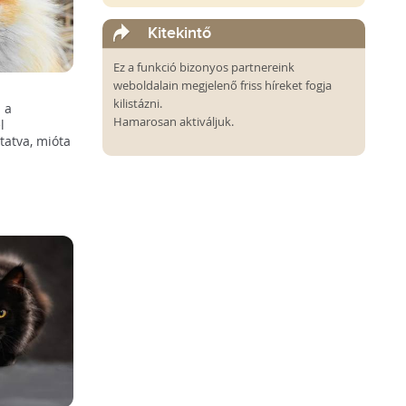
Kitekintő
Ez a funkció bizonyos partnereink
weboldalain megjelenő friss híreket fogja
kilistázni.
 a
Hamarosan aktiváljuk.
l
tatva, mióta