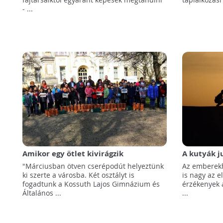
- ...
Amikor egy ötlet kivirágzik
A kutyák 
kutatta az
"Márciusban ötven cserépodút helyeztünk
Az emberekh
ki szerte a városba. Két osztályt is
is nagy az 
fogadtunk a Kossuth Lajos Gimnázium és
érzékenyek a
Általános ...
...