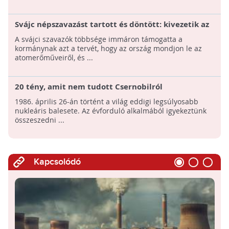
Svájc népszavazást tartott és döntött: kivezetik az
atomenergiát
A svájci szavazók többsége immáron támogatta a
kormánynak azt a tervét, hogy az ország mondjon le az
atomerőműveiről, és ...
20 tény, amit nem tudott Csernobilról
1986. április 26-án történt a világ eddigi legsúlyosabb
nukleáris balesete. Az évforduló alkalmából igyekeztünk
összeszedni ...
Kapcsolódó