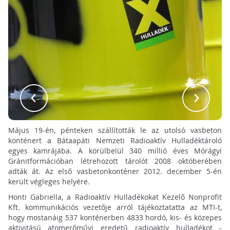
Május 19-én, pénteken szállították le az utolsó vasbeton
konténert a Bátaapáti Nemzeti Radioaktív Hulladéktároló
egyes kamrájába. A körülbelül 340 millió éves Mórágyi
Gránitformációban létrehozott tárolót 2008 októberében
adták át. Az első vasbetonkonténer 2012. december 5-én
került végleges helyére.
Honti Gabriella, a Radioaktív Hulladékokat Kezelő Nonprofit
Kft. kommunikációs vezetője arról tájékoztatatta az MTI-t,
hogy mostanáig 537 konténerben 4833 hordó, kis- és közepes
aktivitású atomerőművi eredetű radioaktív hulladékot -