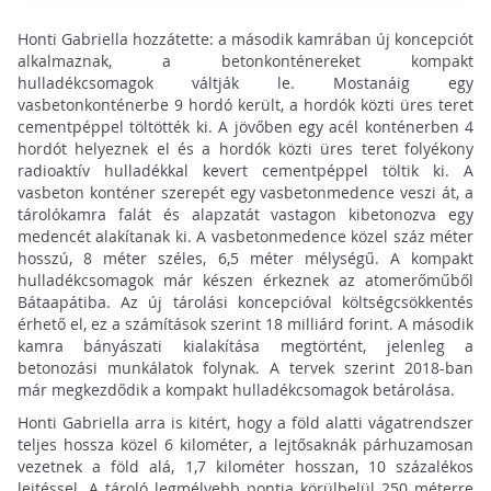
Honti Gabriella hozzátette: a második kamrában új koncepciót
alkalmaznak, a betonkonténereket kompakt
hulladékcsomagok váltják le. Mostanáig egy
vasbetonkonténerbe 9 hordó került, a hordók közti üres teret
cementpéppel töltötték ki. A jövőben egy acél konténerben 4
hordót helyeznek el és a hordók közti üres teret folyékony
radioaktív hulladékkal kevert cementpéppel töltik ki. A
vasbeton konténer szerepét egy vasbetonmedence veszi át, a
tárolókamra falát és alapzatát vastagon kibetonozva egy
medencét alakítanak ki. A vasbetonmedence közel száz méter
hosszú, 8 méter széles, 6,5 méter mélységű. A kompakt
hulladékcsomagok már készen érkeznek az atomerőműből
Bátaapátiba. Az új tárolási koncepcióval költségcsökkentés
érhető el, ez a számítások szerint 18 milliárd forint. A második
kamra bányászati kialakítása megtörtént, jelenleg a
betonozási munkálatok folynak. A tervek szerint 2018-ban
már megkezdődik a kompakt hulladékcsomagok betárolása.
Honti Gabriella arra is kitért, hogy a föld alatti vágatrendszer
teljes hossza közel 6 kilométer, a lejtősaknák párhuzamosan
vezetnek a föld alá, 1,7 kilométer hosszan, 10 százalékos
lejtéssel. A tároló legmélyebb pontja körülbelül 250 méterre