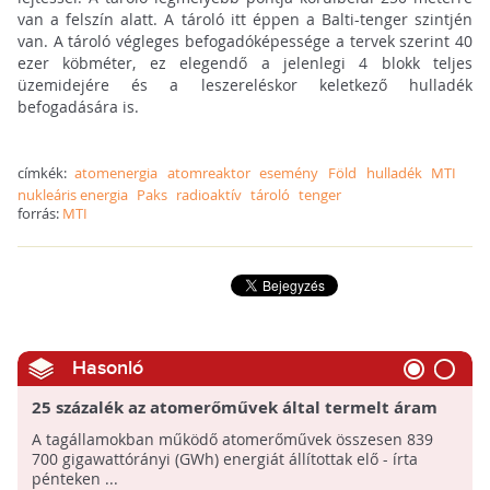
van a felszín alatt. A tároló itt éppen a Balti-tenger szintjén
van. A tároló végleges befogadóképessége a tervek szerint 40
ezer köbméter, ez elegendő a jelenlegi 4 blokk teljes
üzemidejére és a leszereléskor keletkező hulladék
befogadására is.
címkék:
atomenergia
atomreaktor
esemény
Föld
hulladék
MTI
nukleáris energia
Paks
radioaktív
tároló
tenger
forrás:
MTI
Hasonló
25 százalék az atomerőművek által termelt áram
részaránya az EU-ban
A tagállamokban működő atomerőművek összesen 839
700 gigawattórányi (GWh) energiát állítottak elő - írta
pénteken ...