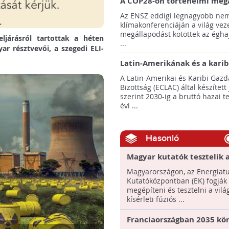
A COP28-on történelmi meg
született! - Összefoglaló az 
Az ENSZ eddigi legnagyobb nem
klímacsúcsáról
klímakonferenciáján a világ veze
megállapodást kötöttek az éghaj
ljárásról tartottak a héten
...
r résztvevői, a szegedi ELI-
Latin-Amerikának és a karib
térségnek növelniük kell ki
A Latin-Amerikai és Karibi Gazd
az éghajlatvédelmi célok el
Bizottság (ECLAC) által készített
szerint 2030-ig a bruttó hazai 
évi ...
Hasonló
Magyar kutatók tesztelik a
első kísérleti fúziós erőm
Magyarországon, az Energia
biztonsági berendezését!
Kutatóközpontban (EK) fogják
megépíteni és tesztelni a vilá
kísérleti fúziós ...
Franciaországban 2035 kör