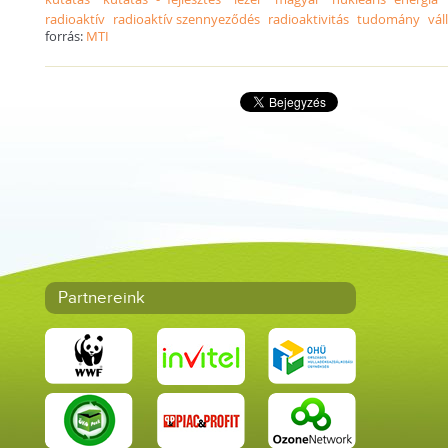
radioaktív
radioaktív szennyeződés
radioaktivitás
tudomány
vál
forrás:
MTI
Partnereink