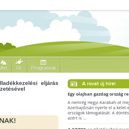
Art
Űr
Programok
ladékkezelési eljárás
A rovat új hírei
ezetésével
Egy olajban gazdag ország r
jövőre a COP29 klímacsúcso
A nemrég Hegyi-Karabah-ot meg
Azerbajdzsán nyerte el a kelet-
országok támogatását. A döntés
azért is ...