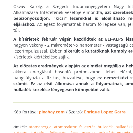
Osvay Károly, a Szegedi Tudományegyetem Nagy Inte
Alkalmazása Intézetének vezetője elmondta,
azt szeretnék
bebizonyosodjon, "kicsi" lézerekkel is előállítható
eljáráshoz
. Az egész folyamatnak három fő lépése van, je
túl.
A kísérletek február végén kezdődtek az ELI-ALPS lé
nagyon vékony - 2 mikrométer-5 nanométer - vastagságú cél
lézerimpulzussal. Ebben
sikerült a kutatóknak komoly e
kísérletek kiértékelése zajlik.
Az előzetes eredmények alapján az elmélet megállja a hel
akkora energiával hasonló protonszámot lehet elérni
hangsúlyozta a fizikus, hozzátéve, hogy
ez nemzetközi s
számít
.
Ez az első állomása annak a folyamatnak, ame
hulladék kezelése lényegesen könnyebbé válik.
Kép forrása:
pixabay.com
/ Szerző:
Enrique Lopez Garre
címkék:
atomenergia
atomreaktor
fejlesztés
hulladék
hulladékk
kutatás
kutatás - fejlesztés
lézer
magyar
nukleáris energia