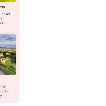
tív
ja
s bekerül
ív
ba.
llen
sek
100 új
gy