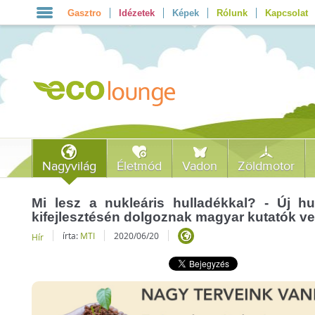
Gasztro
Idézetek
Képek
Rólunk
Kapcsolat
Nagyvilág
Életmód
Vadon
Zöldmotor
Mi lesz a nukleáris hulladékkal? - Új hul
kifejlesztésén dolgoznak magyar kutatók v
írta:
MTI
2020/06/20
Hír