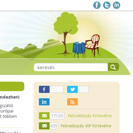
endezheti
t
szálló
európai
17120
Feliratkozás hírlevélre
t többen
435
Feliratkozás VIP hírlevélre