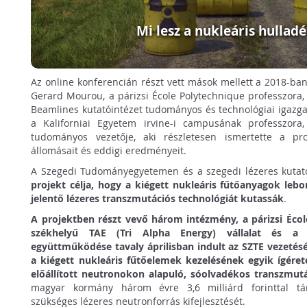
Mi lesz a nukleáris hullad
Az online konferencián részt vett mások mellett a 2018-ban f
Gerard Mourou, a párizsi École Polytechnique professzora,
Beamlines kutatóintézet tudományos és technológiai igazgat
a Kaliforniai Egyetem irvine-i campusának professzora,
tudományos vezetője, aki részletesen ismertette a proj
állomásait és eddigi eredményeit.
A Szegedi Tudományegyetemen és a szegedi lézeres kuta
projekt célja, hogy a kiégett nukleáris fűtőanyagok lebo
jelentő lézeres transzmutációs technológiát kutassák
.
A projektben részt vevő három intézmény, a párizsi École
székhelyű TAE (Tri Alpha Energy) vállalat és a
együttműködése tavaly áprilisban indult az SZTE vezetés
a kiégett nukleáris fűtőelemek kezelésének egyik ígérete
előállított neutronokon alapuló, sóolvadékos transzmut
magyar kormány három évre 3,6 milliárd forinttal tá
szükséges lézeres neutronforrás kifejlesztését.