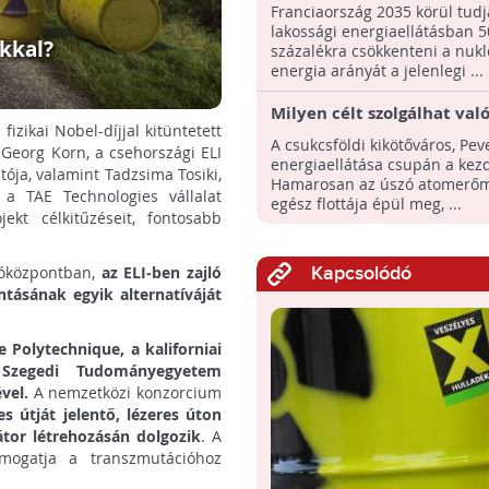
csökkenhet az atomenergi
Franciaország 2035 körül tudj
felére a lakossági
lakossági energiaellátásban 5
energiaellátásban
ékkal?
százalékra csökkenteni a nukl
energia arányát a jelenlegi ...
Milyen célt szolgálhat val
izikai Nobel-díjjal kitüntetett
világ első úszó atomerőm
A csukcsföldi kikötőváros, Pev
 Georg Korn, a csehországi ELI
energiaellátása csupán a kezd
ója, valamint Tadzsima Tosiki,
Hamarosan az úszó atomerő
 a TAE Technologies vállalat
egész flottája épül meg, ...
ekt célkitűzéseit, fontosabb
tóközpontban,
az ELI-ben zajló
Kapcsolódó
ntásának egyik alternatíváját
 Polytechnique, a kaliforniai
 Szegedi Tudományegyetem
ével.
A nemzetközi konzorcium
s útját jelentő, lézeres úton
átor létrehozásán dolgozik
. A
mogatja a transzmutációhoz