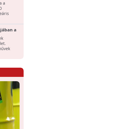
a a
energiatermelés 2030-ig
a a
Várhatóan növekszik a nukleáris
0
energiatermelés a következendő
eáris
években, 2030-ig mintegy két
százalékos emelkedésére lehet ...
ójában a
Ennyi atomerőmű üzemel a világon
űve?
ek
Érhetnek meglepetések, ha
et.
körbenézünk: Míg néhány ország már
művek
lemondott az atomról, máshol javában
zajlanak az építkezések.