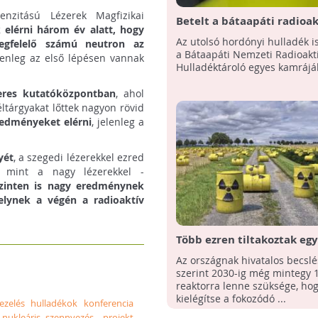
nzitású Lézerek Magfizikai
Betelt a bátaapáti radioak
 elérni három év alatt, hogy
hulladéktároló első kamrá
Az utolsó hordónyi hulladék i
 megfelelő számú neutron az
a Bátaapáti Nemzeti Radioakt
lenleg az első lépésen vannak
Hulladéktároló egyes kamrájá
zeres kutatóközpontban
, ahol
tárgyakat lőttek nagyon rövid
redményeket elérni
, jelenleg a
yét
, a szegedi lézerekkel ezred
, mint a nagy lézerekkel -
zinten is nagy eredménynek
lynek a végén a radioaktív
Több ezren tiltakoztak egy
atomhulladék-feldolgozó e
Az országnak hivatalos becslé
Kínában
szerint 2030-ig még mintegy 
reaktorra lenne szüksége, ho
kielégítse a fokozódó ...
ezelés
hulladékok
konferencia
nukleáris szennyezés
projekt