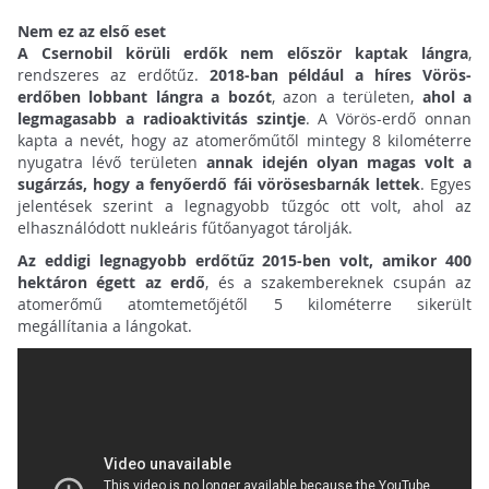
Nem ez az első eset
A Csernobil körüli erdők nem először kaptak lángra
,
rendszeres az erdőtűz.
2018-ban például a híres Vörös-
erdőben lobbant lángra a bozót
, azon a területen,
ahol a
legmagasabb a radioaktivitás szintje
. A Vörös-erdő onnan
kapta a nevét, hogy az atomerőműtől mintegy 8 kilométerre
nyugatra lévő területen
annak idején olyan magas volt a
sugárzás, hogy a fenyőerdő fái vörösesbarnák lettek
. Egyes
jelentések szerint a legnagyobb tűzgóc ott volt, ahol az
elhasználódott nukleáris fűtőanyagot tárolják.
Az eddigi legnagyobb erdőtűz 2015-ben volt, amikor 400
hektáron égett az erdő
, és a szakembereknek csupán az
atomerőmű atomtemetőjétől 5 kilométerre sikerült
megállítania a lángokat.