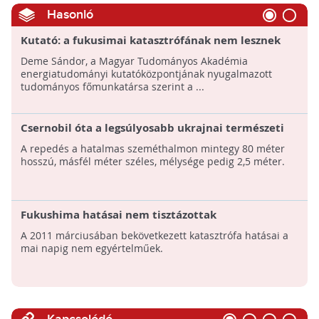
Hasonló
Kutató: a fukusimai katasztrófának nem lesznek
olyan következményei, mint a csernobilinak
Deme Sándor, a Magyar Tudományos Akadémia
energiatudományi kutatóközpontjának nyugalmazott
tudományos főmunkatársa szerint a ...
Csernobil óta a legsúlyosabb ukrajnai természeti
katasztrófával fenyeget a lembergi hulladéklerakó
A repedés a hatalmas szeméthalmon mintegy 80 méter
hosszú, másfél méter széles, mélysége pedig 2,5 méter.
Fukushima hatásai nem tisztázottak
A 2011 márciusában bekövetkezett katasztrófa hatásai a
mai napig nem egyértelműek.