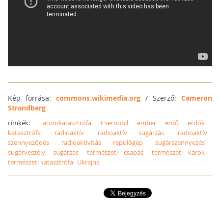
Kép forrása:
commons.wikimedia.org
/ Szerző:
Cameron
Strandberg
címkék:
atomkatasztrófa
Csernobil
ember
erdő
erdők
katasztrófa
radioaktív
radioaktív sugárzás
radioaktív
szennyeződés
radioaktivitás
repülőgép
sugárszennyezés
sugárveszély
sugárzás
természeti csapás
természeti károk
természeti katasztrófa
Ukrajna