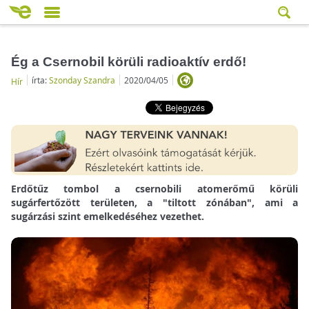
Ég a Csernobil körüli radioaktív erdő!
írta:
Szonday Szandra
2020/04/05
Hír
Erdőtűz tombol a csernobili atomerőmű körüli
sugárfertőzött területen, a "tiltott zónában", ami a
sugárzási szint emelkedéséhez vezethet.