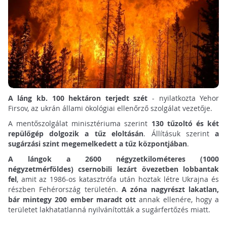
A láng kb. 100 hektáron terjedt szét
- nyilatkozta Yehor
Firsov, az ukrán állami ökológiai ellenőrző szolgálat vezetője.
A mentőszolgálat minisztériuma szerint
130 tűzoltó és két
repülőgép dolgozik a tűz eloltásán
. Állításuk szerint
a
sugárzási szint megemelkedett a tűz központjában
.
A lángok a 2600 négyzetkilométeres (1000
négyzetmérföldes) csernobili lezárt övezetben lobbantak
fel
, amit az 1986-os katasztrófa után hoztak létre Ukrajna és
részben Fehérország területén.
A zóna nagyrészt lakatlan,
bár mintegy 200 ember maradt ott
annak ellenére, hogy a
területet lakhatatlanná nyilvánították a sugárfertőzés miatt.