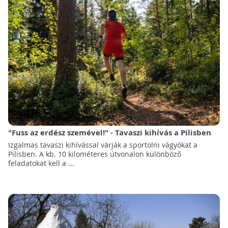
"Fuss az erdész szemével!" - Tavaszi kihívás a Pilisben
Izgalmas tavaszi kihívással várják a sportolni vágyókat a
Pilisben. A kb. 10 kilométeres útvonalon különböző
feladatokat kell a ...