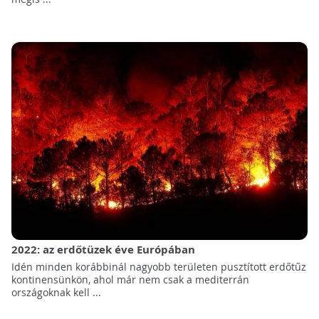
2022: az erdőtüzek éve Európában
Idén minden korábbinál nagyobb területen pusztított erdőtűz
kontinensünkön, ahol már nem csak a mediterrán
országoknak kell ...