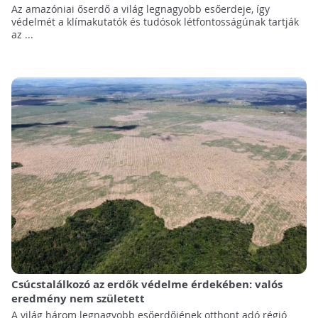
Az amazóniai őserdő a világ legnagyobb esőerdeje, így
védelmét a klímakutatók és tudósok létfontosságúnak tartják
az ...
Csúcstalálkozó az erdők védelme érdekében: valós
eredmény nem született
A világ három legnagyobb esőerdőjének otthont adó régió