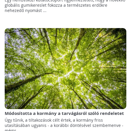
globális gumikereslet fokozza a természetes erdőkre
nehezedő nyomást ...
Módosította a kormány a tarvágásról szóló rendeletet
Úgy tűnik, a tiltakozások célt értek, a kormány friss
utasításában ugyanis - a korábbi döntésével szembemenve -
mégis ...