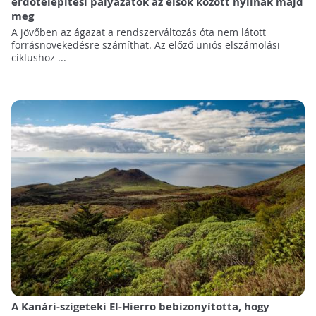
erdőtelepítési pályázatok az elsők között nyílnak majd
meg
A jövőben az ágazat a rendszerváltozás óta nem látott
forrásnövekedésre számíthat. Az előző uniós elszámolási
ciklushoz ...
A Kanári-szigeteki El-Hierro bebizonyította, hogy