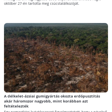
október 27-én tartotta meg csúcstalálkozóját.
A délkelet-ázsiai gumigyártás okozta erdőpusztítás
akár háromszor nagyobb, mint korábban azt
feltételezték
Egy nemzetközi kutatócsoport figyelmeztetett, hogy a növekvő