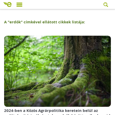
A "
erdők
" címkével ellátott cikkek listája:
2024-ben a Közös Agrárpolitika keretein belül az