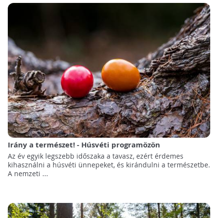
Irány a természet! - Húsvéti programözön
Az év egyik legszebb időszaka a tavasz, ezért érdemes
kihasználni a húsvéti ünnepeket, és kirándulni a természetbe.
A nemzeti ...