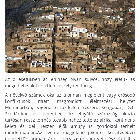
Az ő esetükben az éhínség olyan súlyos, hogy életük és
megélhetésük közvetlen veszélyben forog.
A növekvő számok oka az újonnan megjelent vagy erősödő
konfliktusok miatt megromlott élelmezési helyzet
Mianmarban, Nigéria észak-keleti részén, Kongóban, Dél-
Szudánban és Jemenben. Az elnyúló szárazság okozta
tartósan rossz termés tovább nehezítette az afrikai kontinens
keleti és déli részén élők amúgy is gondoktól terhelt
mindennapjait.Az évente megjelenő jelentés készítésében
nemzetközi humanitárius szervezetek sora vett részt (a teljes