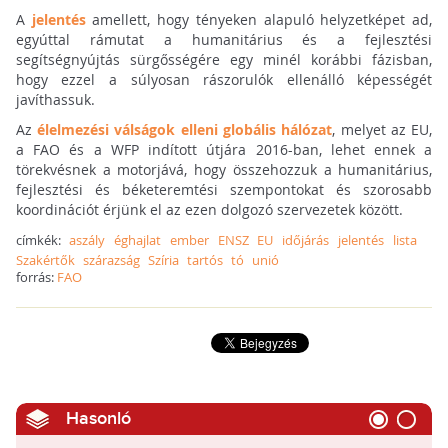
A
jelentés
amellett, hogy tényeken alapuló helyzetképet ad,
egyúttal rámutat a humanitárius és a fejlesztési
segítségnyújtás sürgősségére egy minél korábbi fázisban,
hogy ezzel a súlyosan rászorulók ellenálló képességét
javíthassuk.
Az
élelmezési válságok elleni globális hálózat
, melyet az EU,
a FAO és a WFP indított útjára 2016-ban, lehet ennek a
törekvésnek a motorjává, hogy összehozzuk a humanitárius,
fejlesztési és béketeremtési szempontokat és szorosabb
koordinációt érjünk el az ezen dolgozó szervezetek között.
címkék:
aszály
éghajlat
ember
ENSZ
EU
időjárás
jelentés
lista
Szakértők
szárazság
Szíria
tartós
tó
unió
forrás:
FAO
Hasonló