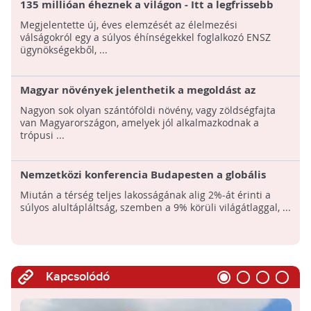
135 millióan éheznek a világon - Itt a legfrissebb
jelentés az élelmiszerválságokról!
Megjelentette új, éves elemzését az élelmezési
válságokról egy a súlyos éhínségekkel foglalkozó ENSZ
ügynökségekből, ...
Magyar növények jelenthetik a megoldást az
afrikai éhínségre
Nagyon sok olyan szántóföldi növény, vagy zöldségfajta
van Magyarországon, amelyek jól alkalmazkodnak a
trópusi ...
Nemzetközi konferencia Budapesten a globális
élelmiszerproblémák megoldására
Miután a térség teljes lakosságának alig 2%-át érinti a
súlyos alultápláltság, szemben a 9% körüli világátlaggal, ...
Kapcsolódó