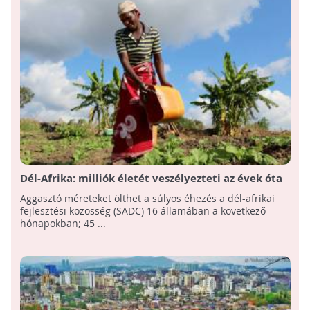
Dél-Afrika: milliók életét veszélyezteti az évek óta
tartó aszály
Aggasztó méreteket ölthet a súlyos éhezés a dél-afrikai
fejlesztési közösség (SADC) 16 államában a következő
hónapokban; 45 ...