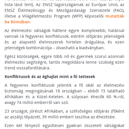
lista lásd lent). Az ENSZ tagországainak az Európai Unió, az
ENSZ Élelmezésügyi és Mezőgazdasági Szervezete (FAO),
illetve a Világélelmezési Program (WFP) képviselői
mutatták
be Rómában.
Az élelmezési válságok háttere egyre komplexebb; hatással
vannak rá fegyveres konfliktusok, extrém időjárási jelenségek
és az alapvető élelmiszerek hirtelen drágulása, és ezen
jelenségek kombinációja – olvasható a kiadványban.
Egész közösségek, egyre több nő és gyermek szorul azonnali
élelmezési segítségre, tartós megoldásra lenne szükség ezen
trend visszafordítására.
Konfliktusok és az éghajlat mint a fő tettesek
A fegyveres konfliktusok jelentik a fő okát az élelmezési
biztonság megingásának 18 országban – ebből 15 található
Afrikában és a Közel-Keleten. A súlyosan éhezők 60 %-ról,
avagy 74 millió emberről van szó.
23 országot, jórészt Afrikában, a szélsőséges időjárás (főként
az aszály) tépázott, 39 millió embert taszítva az éhezésbe.
Ezen két tényező együttesen gyakran összetett válságokat