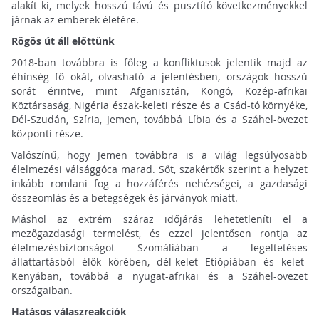
alakít ki, melyek hosszú távú és pusztító következményekkel
járnak az emberek életére.
Rögös út áll előttünk
2018-ban továbbra is főleg a konfliktusok jelentik majd az
éhínség fő okát, olvasható a jelentésben, országok hosszú
sorát érintve, mint Afganisztán, Kongó, Közép-afrikai
Köztársaság, Nigéria észak-keleti része és a Csád-tó környéke,
Dél-Szudán, Szíria, Jemen, továbbá Líbia és a Száhel-övezet
központi része.
Valószínű, hogy Jemen továbbra is a világ legsúlyosabb
élelmezési válsággóca marad. Sőt, szakértők szerint a helyzet
inkább romlani fog a hozzáférés nehézségei, a gazdasági
összeomlás és a betegségek és járványok miatt.
Máshol az extrém száraz időjárás lehetetleníti el a
mezőgazdasági termelést, és ezzel jelentősen rontja az
élelmezésbiztonságot Szomáliában a legeltetéses
állattartásból élők körében, dél-kelet Etiópiában és kelet-
Kenyában, továbbá a nyugat-afrikai és a Száhel-övezet
országaiban.
Hatásos válaszreakciók