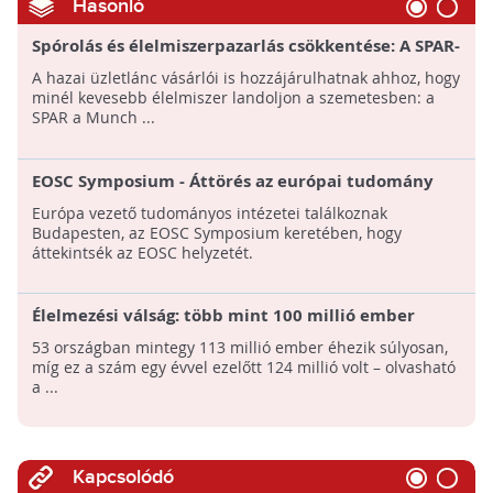
Hasonló
Spórolás és élelmiszerpazarlás csökkentése: A SPAR-
nál indul a „muncholás”
A hazai üzletlánc vásárlói is hozzájárulhatnak ahhoz, hogy
minél kevesebb élelmiszer landoljon a szemetesben: a
SPAR a Munch ...
EOSC Symposium - Áttörés az európai tudomány
életében
Európa vezető tudományos intézetei találkoznak
Budapesten, az EOSC Symposium keretében, hogy
áttekintsék az EOSC helyzetét.
Élelmezési válság: több mint 100 millió ember
éhezik a Földön
53 országban mintegy 113 millió ember éhezik súlyosan,
míg ez a szám egy évvel ezelőtt 124 millió volt – olvasható
a ...
Kapcsolódó