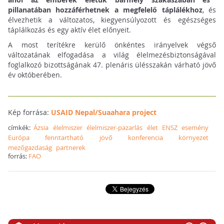
pillanatában hozzáférhetnek a megfelelő táplálékhoz
, és
élvezhetik a változatos, kiegyensúlyozott és egészséges
táplálkozás és egy aktív élet előnyeit.
A most terítékre kerülő önkéntes irányelvek végső
változatának elfogadása a világ élelmezésbiztonságával
foglalkozó bizottságának 47. plenáris ülésszakán várható jövő
év októberében.
Kép forrása:
USAID Nepal/Suaahara project
címkék:
Ázsia
élelmiszer
élelmiszer-pazarlás
élet
ENSZ
esemény
Európa
fenntartható
jövő
konferencia
környezet
mezőgazdaság
partnerek
forrás:
FAO