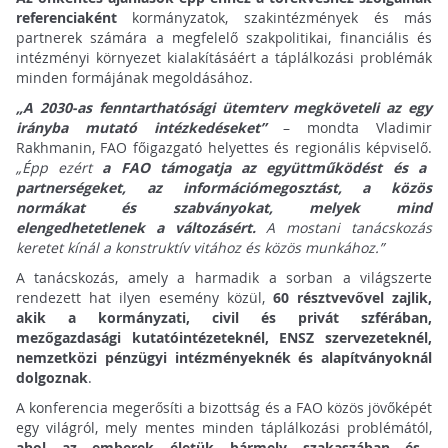
referenciaként
kormányzatok, szakintézmények és más
partnerek számára a megfelelő szakpolitikai, financiális és
intézményi környezet kialakításáért a táplálkozási problémák
minden formájának megoldásához.
„A 2030-as fenntarthatósági ütemterv megköveteli az egy
irányba mutató intézkedéseket”
– mondta Vladimir
Rakhmanin, FAO főigazgató helyettes és regionális képviselő.
„Épp ezért
a FAO támogatja az együttműködést és a
partnerségeket, az információmegosztást, a közös
normákat és szabványokat, melyek mind
elengedhetetlenek a változásért.
A mostani tanácskozás
keretet kínál a konstruktív vitához és közös munkához.”
A tanácskozás, amely a harmadik a sorban a világszerte
rendezett hat ilyen esemény közül,
60 résztvevővel zajlik,
akik a kormányzati, civil és privát szférában,
mezőgazdasági kutatóintézeteknél, ENSZ szervezeteknél,
nemzetközi pénzügyi intézményeknék és alapítványoknál
dolgoznak
.
A konferencia megerősíti a bizottság és a FAO közös jövőképét
egy világról, mely mentes minden táplálkozási problémától,
ahol az emberek életük bármely szakaszában és