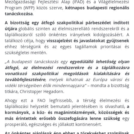
Mezőgazdasági Fejlesztési Alap (IFAD) és a Világélelmezési
Program (WFP) közös szerve,
kétnapos budapesti regionális
tanácskozása
.
A bizottság egy átfogó szakpolitikai párbeszédet indított
útjára
globális szinten az élelmiszerellátó rendszerekről és a
táplálkozásról szóló önkéntes irányelvek kidolgozásáért. A
találkozó célja, hogy
visszajelzést és javaslatokat gyűjtsenek
ehhez térségünk és az egyes tagállamok prioritásai és
szükségletei mentén.
„A budapesti tanácskozás egy
egyedülálló lehetőség olyan
átfogó, az élelmezési rendszerekre és a táplálkozásra
vonatkozó szakpolitikai megoldások kialakítására és
továbbfejlesztésére
, melyek kihatnak az Európa városi és
vidéki térségeiben élők mindennapjaira”
– mondta a bizottság
titkára, Christopjer Hegadorn.
Ahogy ezt a FAO legfrissebb, a térség élelmezési és
táplálkozási helyzetét bemutató jelentésében is olvasható,
a
kormányok, a köz- és magánintézmények, közösségek és
más érintettek erősebb összefogására lenne szükség
egy
prosperáló, egészséges és jóllakott kontinensért.
Az önkéntes ajánlások épp ehhez a törekvéshez szolgálnak