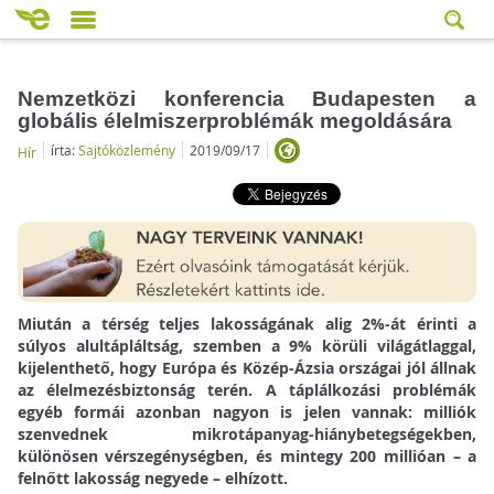
Nemzetközi konferencia Budapesten a
globális élelmiszerproblémák megoldására
írta:
Sajtóközlemény
2019/09/17
Hír
Miután a térség teljes lakosságának alig 2%-át érinti a
súlyos alultápláltság, szemben a 9% körüli világátlaggal,
kijelenthető, hogy Európa és Közép-Ázsia országai jól állnak
az élelmezésbiztonság terén. A táplálkozási problémák
egyéb formái azonban nagyon is jelen vannak: milliók
szenvednek mikrotápanyag-hiánybetegségekben,
különösen vérszegénységben, és mintegy 200 millióan – a
felnőtt lakosság negyede – elhízott.