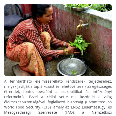
A fenntartható élelmiszerellátó rendszerek terjedéséhez,
melyek javítják a táplálkozást és lehetővé teszik az egészséges
étrendet, fontos beszélni a szakpolitikai és intézményi
reformokról. Ezzel a céllal vette ma kezdetét a világ
élelmezésbiztonságával foglalkozó bizottság (Committee on
World Food Security, (CFS), amely az ENSZ Élelemzésügyi és
Mezőgazdasági Szervezete (FAO), a Nemzetközi