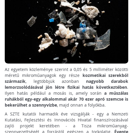
Az egyetem közleménye szerint a 0,05 és 5 milliméter közötti
méretű mikroműanyagok egy része
kozmetikai szerekből
származik
, legtöbbjük azonban
nagyobb darabok
lemorzsolódásával jön létre fizikai hatás következtében
.
Ilyen hatás például a mosás is, amely során
a műszálas
ruhákból egy-egy alkalommal akár 70 ezer apró szemcse is
bekerülhet a szennyvízbe
, majd onnan a folyókba.
A SZTE kutatói harmadik éve vizsgálják - egy a Nemzeti
Kutatási, Fejlesztési és Innovációs Hivatal finanszírozásával
zajló projekt keretében - a Tisza mikroműanyag-
szennyezettségét a forrástól egészen a torkolatig.
Évente