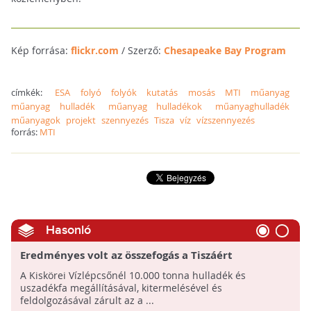
Kép forrása:
flickr.com
/ Szerző:
Chesapeake Bay Program
címkék:
ESA
folyó
folyók
kutatás
mosás
MTI
műanyag
műanyag hulladék
műanyag hulladékok
műanyaghulladék
műanyagok
projekt
szennyezés
Tisza
víz
vízszennyezés
forrás:
MTI
Hasonló
Eredményes volt az összefogás a Tiszáért
A Kiskörei Vízlépcsőnél 10.000 tonna hulladék és
uszadékfa megállításával, kitermelésével és
feldolgozásával zárult az a ...