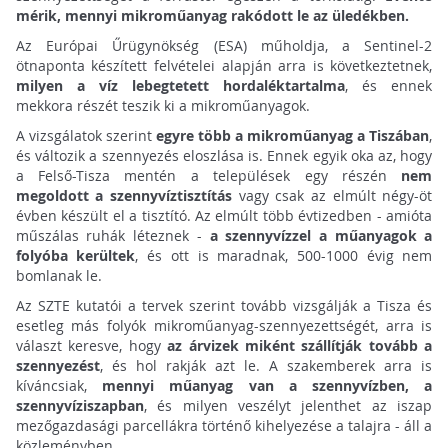
mérik, mennyi mikroműanyag rakódott le az üledékben.
Az Európai Űrügynökség (ESA) műholdja, a Sentinel-2
ötnaponta készített felvételei alapján arra is következtetnek,
milyen a víz lebegtetett hordaléktartalma
, és ennek
mekkora részét teszik ki a mikroműanyagok.
A vizsgálatok szerint
egyre több a mikroműanyag a Tiszában
,
és változik a szennyezés eloszlása is. Ennek egyik oka az, hogy
a Felső-Tisza mentén a települések egy részén
nem
megoldott a szennyvíztisztítás
vagy csak az elmúlt négy-öt
évben készült el a tisztító. Az elmúlt több évtizedben - amióta
műszálas ruhák léteznek -
a szennyvízzel a műanyagok a
folyóba kerültek
, és ott is maradnak, 500-1000 évig nem
bomlanak le.
Az SZTE kutatói a tervek szerint tovább vizsgálják a Tisza és
esetleg más folyók mikroműanyag-szennyezettségét, arra is
választ keresve, hogy
az árvizek miként szállítják tovább a
szennyezést
, és hol rakják azt le. A szakemberek arra is
kíváncsiak,
mennyi műanyag van a szennyvízben, a
szennyvíziszapban
, és milyen veszélyt jelenthet az iszap
mezőgazdasági parcellákra történő kihelyezése a talajra - áll a
közleményben.