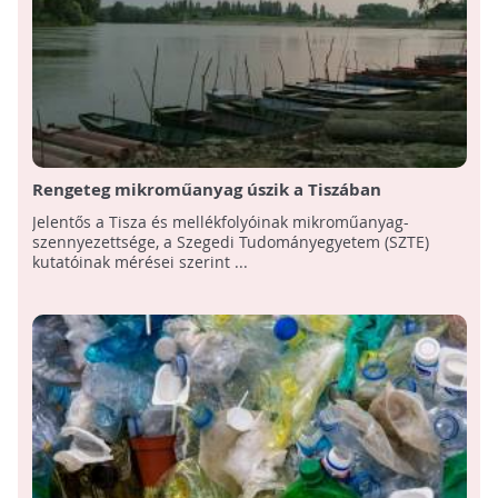
Rengeteg mikroműanyag úszik a Tiszában
Jelentős a Tisza és mellékfolyóinak mikroműanyag-
szennyezettsége, a Szegedi Tudományegyetem (SZTE)
kutatóinak mérései szerint ...