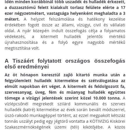
Idén minden korábbinál több uszadék és hulladék érkezett,
a duzzasztómű felett kialakult torlasz felülete elérte a 17
ezer négyzetmétert, vastagsága helyenként meghaladta a 3
métert.
A helyzet felszámolása és hatékony kezelése
érdekében fogott össze az állami, vízügyi, civil és vállalati
oldal. A nyár közepén indult összefogás célja a folyamatos
védekezés, a kitermelt hulladék jelentős mértékű
újrahasznosítása és a folyó egyre nagyobb mértékű
megtisztítása volt.
A Tiszáért folytatott országos összefogás
első eredményei
Az öt hónapon keresztül zajló kitartó munka után a
felgyülemlett hulladék kitermelése és szétválogatása az
elmúlt napokban ért véget. A kitermelt és feldolgozott fa,
szervesanyag, üveg, fém és műanyag hulladék együttes
tömege a vízügyi jelentések szerint közel 10.000 tonna.
A
vízlépcsőnél megrekedt szilárd kommunális és szerves
hulladék (katré) kitermelése az évek során bevált módszerrel,
úszó-rakodó munkagéppel történt, az ezzel megpakolt kétszáz
tonnás uszályt pedig egy jégtörő vontatta a KÖTIVIZIG Kiskörei
Szakaszmérnökségének üzemi (téli) kikötőjébe. A közös