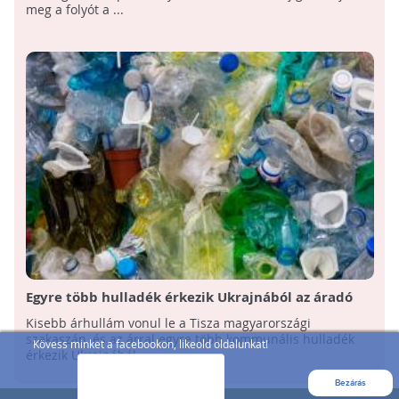
meg a folyót a ...
Egyre több hulladék érkezik Ukrajnából az áradó
Tiszán
Kisebb árhullám vonul le a Tisza magyarországi
szakaszán, és az árral egyre több kommunális hulladék
Kövess minket a facebookon, likeold oldalunkat!
érkezik Ukrajnából - ...
Bezárás