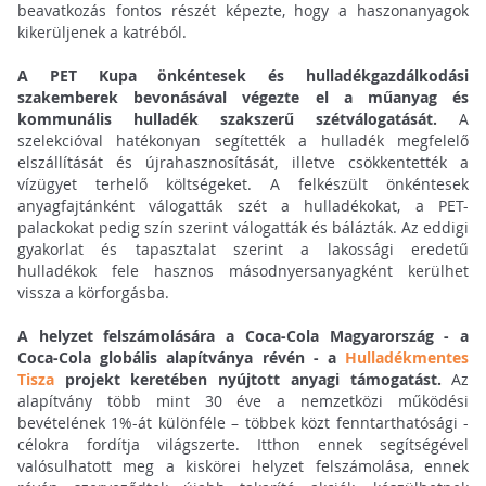
beavatkozás fontos részét képezte, hogy a haszonanyagok
kikerüljenek a katréból.
A PET Kupa önkéntesek és hulladékgazdálkodási
szakemberek bevonásával végezte el a műanyag és
kommunális hulladék szakszerű szétválogatását.
A
szelekcióval hatékonyan segítették a hulladék megfelelő
elszállítását és újrahasznosítását, illetve csökkentették a
vízügyet terhelő költségeket. A felkészült önkéntesek
anyagfajtánként válogatták szét a hulladékokat, a PET-
palackokat pedig szín szerint válogatták és bálázták. Az eddigi
gyakorlat és tapasztalat szerint a lakossági eredetű
hulladékok fele hasznos másodnyersanyagként kerülhet
vissza a körforgásba.
A helyzet felszámolására a Coca-Cola Magyarország - a
Coca-Cola globális alapítványa révén - a
Hulladékmentes
Tisza
projekt keretében nyújtott anyagi támogatást.
Az
alapítvány több mint 30 éve a nemzetközi működési
bevételének 1%-át különféle – többek közt fenntarthatósági -
célokra fordítja világszerte. Itthon ennek segítségével
valósulhatott meg a kiskörei helyzet felszámolása, ennek