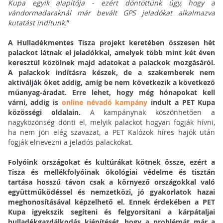
Kupa egyik alapítója - ezért döntöttünk úgy, hogy a
vándormadaraknál már bevált GPS jeladókat alkalmazva
kutatást indítunk.
”
A Hulladékmentes Tisza projekt keretében összesen hét
palackot látnak el jeladókkal, amelyek több mint két éven
keresztül közölnek majd adatokat a palackok mozgásáról.
A palackok indításra készek, de a szakemberek nem
aktiválják őket addig, amíg be nem következik a következő
műanyag-áradat. Erre lehet, hogy még hónapokat kell
várni, addig is
online névadó kampány
indult a PET Kupa
közösségi oldalain.
A kampánynak köszönhetően a
nagyközönség dönti el, melyik palackot hogyan fogják hívni,
ha nem jön elég szavazat, a PET Kalózok híres hajók után
fogják elnevezni a jeladós palackokat.
Folyóink országokat és kultúrákat kötnek össze, ezért a
Tisza és mellékfolyóinak ökológiai védelme és tisztán
tartása hosszú távon csak a környező országokkal való
együttműködéssel és nemzetközi, jó gyakorlatok hazai
meghonosításával képzelhető el. Ennek érdekében a PET
Kupa igyekszik segíteni és felgyorsítani a kárpátaljai
hulladékgazdálkodás kiépítését, hogy a problémát már a