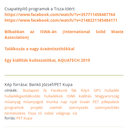
Csapatépítő programok a Tisza-tóért:
https://www.facebook.com/watch/?v=357711458487764
https://www.facebook.com/watch/?v=2148221185484171
Bilbaóban az ISWA-án (International Solid Waste
Association)
Találkozás a nagy óceántisztítókkal
Egy kiállítás kulisszatitkai, AQUATECH 2019
Kép forrása: Bankó József/PET Kupa
címkék:
Budapest
fa
Facebook
fák
folyó
GPS
hulladék
hulladékgazdálkodás
hulladékok
ISWA
kiállítás
Magyarország
műanyag
műanyagok
munka
nap
nyár
óceán
PET
pillepalack
programok
projekt
szemét
szennyezés
szennyeződés
természetes
Tisza
tó
videó
világnap
víz
forrás:
PET Kupa