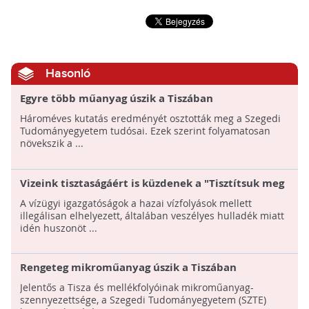
Hasonló
Egyre több műanyag úszik a Tiszában
Hároméves kutatás eredményét osztották meg a Szegedi
Tudományegyetem tudósai. Ezek szerint folyamatosan
növekszik a ...
Vizeink tisztaságáért is küzdenek a "Tisztítsuk meg
az országot!" projekttel
A vízügyi igazgatóságok a hazai vízfolyások mellett
illegálisan elhelyezett, általában veszélyes hulladék miatt
idén huszonöt ...
Rengeteg mikroműanyag úszik a Tiszában
Jelentős a Tisza és mellékfolyóinak mikroműanyag-
szennyezettsége, a Szegedi Tudományegyetem (SZTE)