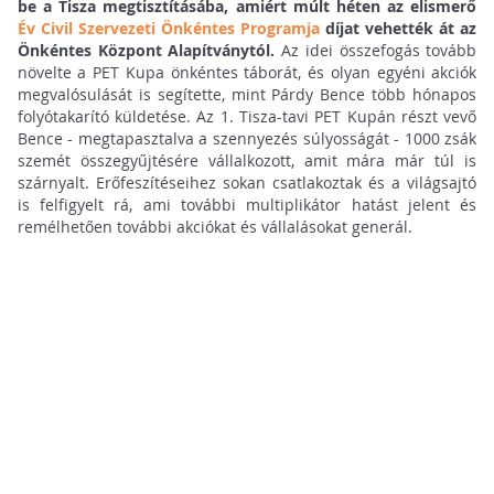
be a Tisza megtisztításába, amiért múlt héten az elismerő
Év Civil Szervezeti Önkéntes Programja
díjat vehették át az
Önkéntes Központ Alapítványtól.
Az idei összefogás tovább
növelte a PET Kupa önkéntes táborát, és olyan egyéni akciók
megvalósulását is segítette, mint Párdy Bence több hónapos
folyótakarító küldetése. Az 1. Tisza-tavi PET Kupán részt vevő
Bence - megtapasztalva a szennyezés súlyosságát - 1000 zsák
szemét összegyűjtésére vállalkozott, amit mára már túl is
szárnyalt. Erőfeszítéseihez sokan csatlakoztak és a világsajtó
is felfigyelt rá, ami további multiplikátor hatást jelent és
remélhetően további akciókat és vállalásokat generál.