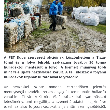
A PET Kupa szervezett akcióinak köszönhetően a Tisza-
tónál és a folyó felsőbb szakaszain további 36 tonna
hulladéktól mentesült a folyó. A kiemelt műanyag több
mint fele újrafelhasználásra került. A téli időszak a folyami
hulladékok útjának kutatásával folytatódik.
Az árvizekkel szinte minden esztendőben jelentős
mennyiségű uszadék, szerves anyag és kommunális hulladék
vonul le a Tiszán. A Kiskörei Vízlépcső az első olyan műszaki
létesítmény, ami megállítja a szemét-áradatot, megkímélve
ezzel az alsó folyószakaszokat a jelentős szennyeződéstől.