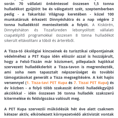
során 70 vállalati önkéntessel összesen 1,5 tonna
hulladékot gyűjtött be és válogatott szét, szeptemberben
pedig - a Takarítási Világnap keretében - közel 100
munkatársuk érkezett Dinnyéshátra és a nap végére 2
tonna hulladéktól mentesítették a folyót.
A Kiskörén,
Dinnyésháton és Tiszafüreden lebonyolított vállalati
csapatépítő programokkal összesen 8 tonna hulladékot
sikerült eltávolítani a tóból és árteréből.
A Tisza-tó ökológiai kincseinek és turisztikai célpontjainak
védelméhez a PET Kupa idén először azzal is hozzájárult,
hogy a Felső-Tiszán már közismert, pillepalack hajókkal
szervezett hulladékderbit a Tisza-tavon is megrendezték,
ami soha nem tapasztalt népszerűséget és további
támogatásokat generált a Tisza megsegítésére. A két hajós
versennyel (
1. Tisza-tavi PET Kupa
és
7. Tiszai PET Kupa
) és
év közben - a folyó több szakaszát érintő hulladékgyűjtő
akciókkal - idén összesen 36 tonna hulladék szakszerű
kitermelése és feldolgozása valósult meg.
A PET Kupa szervezői működésük hét éve alatt csaknem
kétezer aktív, elkötelezett környezetvédő aktivistát vontak