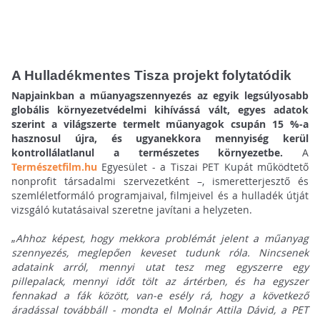
A Hulladékmentes Tisza projekt folytatódik
Napjainkban a műanyagszennyezés az egyik legsúlyosabb
globális környezetvédelmi kihívássá vált, egyes adatok
szerint a világszerte termelt műanyagok csupán 15 %-a
hasznosul újra, és ugyanekkora mennyiség kerül
kontrollálatlanul a természetes környezetbe.
A
Természetfilm.hu
Egyesület - a Tiszai PET Kupát működtető
nonprofit társadalmi szervezetként –, ismeretterjesztő és
szemléletformáló programjaival, filmjeivel és a hulladék útját
vizsgáló kutatásaival szeretne javítani a helyzeten.
„
Ahhoz képest, hogy mekkora problémát jelent a műanyag
szennyezés, meglepően keveset tudunk róla. Nincsenek
adataink arról, mennyi utat tesz meg egyszerre egy
pillepalack, mennyi időt tölt az ártérben, és ha egyszer
fennakad a fák között, van-e esély rá, hogy a következő
áradással továbbáll - mondta el Molnár Attila Dávid, a PET