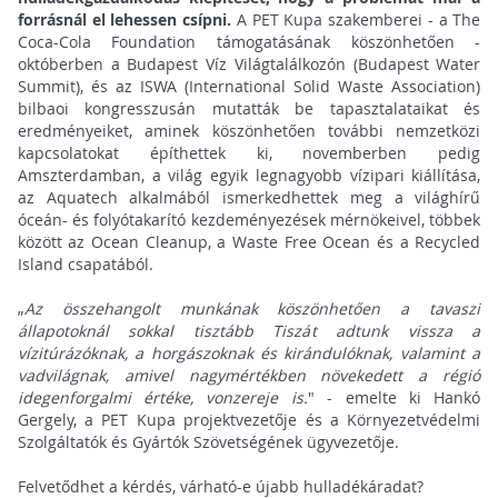
forrásnál el lehessen csípni.
A PET Kupa szakemberei - a The
Coca-Cola Foundation támogatásának köszönhetően -
októberben a Budapest Víz Világtalálkozón (Budapest Water
Summit), és az ISWA (International Solid Waste Association)
bilbaoi kongresszusán mutatták be tapasztalataikat és
eredményeiket, aminek köszönhetően további nemzetközi
kapcsolatokat építhettek ki, novemberben pedig
Amszterdamban, a világ egyik legnagyobb vízipari kiállítása,
az Aquatech alkalmából ismerkedhettek meg a világhírű
óceán- és folyótakarító kezdeményezések mérnökeivel, többek
között az Ocean Cleanup, a Waste Free Ocean és a Recycled
Island csapatából.
„
Az összehangolt munkának köszönhetően a tavaszi
állapotoknál sokkal tisztább Tiszát adtunk vissza a
vízitúrázóknak, a horgászoknak és kirándulóknak, valamint a
vadvilágnak, amivel nagymértékben növekedett a régió
idegenforgalmi értéke, vonzereje is.
" - emelte ki Hankó
Gergely, a PET Kupa projektvezetője és a Környezetvédelmi
Szolgáltatók és Gyártók Szövetségének ügyvezetője.
Felvetődhet a kérdés, várható-e újabb hulladékáradat?