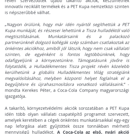
révén szerveződtek újabb takarító akciók, készülhetnek
innovatív reciklált termékek és a PET Kupa nemzetközi szinten
is népszerűbbé válhat.
„
Nagyon örülünk, hogy már idén nyártól segíthettük a PET
Kupa munkáját, és részesei lehettünk a Tisza hulladéktól való
megtisztításának. Munkatársaink és a palackozó
partnerünknél dolgozó kollégák szép számban csatlakoztak az
önkéntes akciókhoz, amiből jól látszik, hogy nem csak vállalati
szinten, de egyénként is fontos legtöbbünknek, hogy
odafigyeljünk a környezetünkre. Támogatásunk jövőre is
folytatódik, a Hulladékmentes Tisza projekt révén közelebb
kerülhetünk a globális Hulladékmentes Világ stratégiánk
megvalósításához, melyben központi helyet foglalnak el a
begyűjtésre és újrahasznosításra vonatkozó vállalásaink.
” -
mondta Kerekes Péter, a Coca-Cola Company magyarországi
igazgatója.
A takarító, környezetvédelmi akciók sorozatában a PET Kupa
idén több olyan vállalati csapatépítő programot szervezett,
amelyek keretében a cégek önkéntes munkatársaikkal egy-egy
nap leforgása alatt gyűjtöttek össze tonnákban mérhető
mennyiségű hulladékot.
A Coca-Cola az első, nyári akció