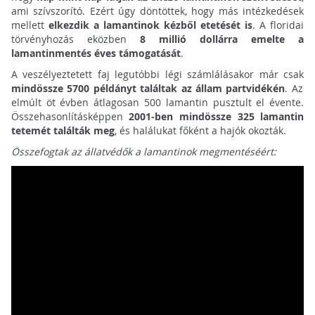
ami szívszorító. Ezért úgy döntöttek, hogy más intézkedések
mellett
elkezdik a lamantinok kézből etetését is
. A floridai
törvényhozás eközben
8 millió dollárra emelte a
lamantinmentés éves támogatását
.
A veszélyeztetett faj legutóbbi légi számlálásakor már csak
mindössze 5700 példányt találtak az állam partvidékén
. Az
elmúlt öt évben átlagosan 500 lamantin pusztult el évente.
Összehasonlításképpen
2001-ben mindössze 325 lamantin
tetemét találták meg
, és halálukat főként a hajók okozták.
Összefogtak az állatvédők a lamantinok megmentéséért: