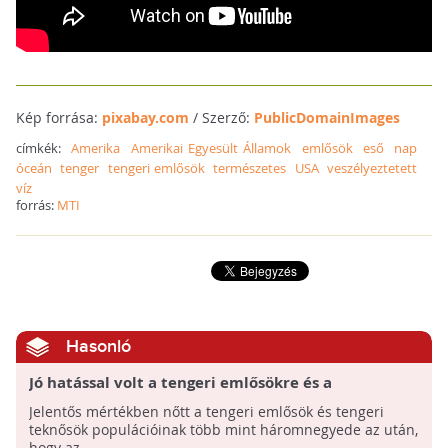
Kép forrása:
pixabay.com
/ Szerző:
PublicDomainImages
címkék:
Amerika
Amerikai Egyesült Államok
emlősök
eső
nap
óceán
tenger
tengeri emlősök
természetes
USA
veszélyeztetett
víz
forrás:
MTI
Hasonló
Jó hatással volt a tengeri emlősökre és a
teknősökre a fajvédelem
Jelentős mértékben nőtt a tengeri emlősök és tengeri
teknősök populációinak több mint háromnegyede az után,
hogy az ...