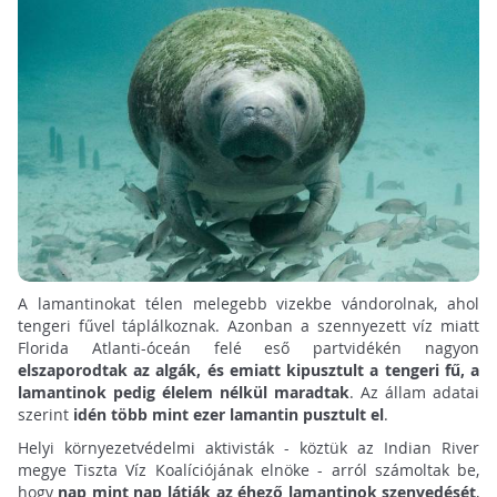
A lamantinokat télen melegebb vizekbe vándorolnak, ahol
tengeri fűvel táplálkoznak. Azonban a szennyezett víz miatt
Florida Atlanti-óceán felé eső partvidékén nagyon
elszaporodtak az algák, és emiatt kipusztult a tengeri fű, a
lamantinok pedig élelem nélkül maradtak
. Az állam adatai
szerint
idén több mint ezer lamantin pusztult el
.
Helyi környezetvédelmi aktivisták - köztük az Indian River
megye Tiszta Víz Koalíciójának elnöke - arról számoltak be,
hogy
nap mint nap látják az éhező lamantinok szenvedését
,