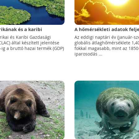
ikának és a karibi
A hőmérsékleti adatok felj
növelniük kell kiadásaikat
kezdete óta 2023 lesz a le
rikai és Karibi Gazdasági
Az eddigi naptári év (január-s
tvédelmi célok eléréséhez
év!
CLAC) által készített jelentése
globális átlaghőmérséklete 1,40
-ig a bruttó hazai termék (GDP)
fokkal magasabb, mint az 1850
iparosodás ...