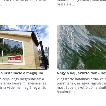
..
össze a a ...
 installáció a megújuló
Nagy a baj Jakutföldön - H
épszerűsítésére
szmog az erdőtüzek miatt
ió célja, hogy megmutassa: a
Világszerte hatalmas erdő- és 
erének kényelmi elvárásai és
pusztítanak, az egyik legsúlyos
ztéma védelme megfér egymás
most éppen Jakutföldön alakult 
hatalmas ...