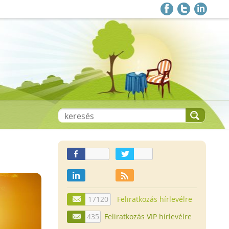
17120
Feliratkozás hírlevélre
435
Feliratkozás VIP hírlevélre