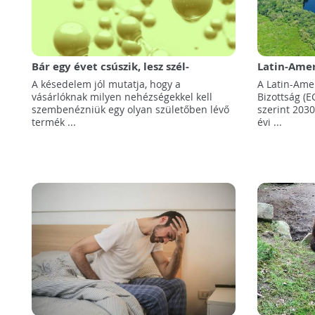
Bár egy évet csúszik, lesz szél-
Latin-Amer
hidrogén projekt Kanadában
térségnek 
A késedelem jól mutatja, hogy a
A Latin-Ame
az éghajla
vásárlóknak milyen nehézségekkel kell
Bizottság (E
szembenézniük egy olyan születőben lévő
szerint 2030
termék ...
évi ...