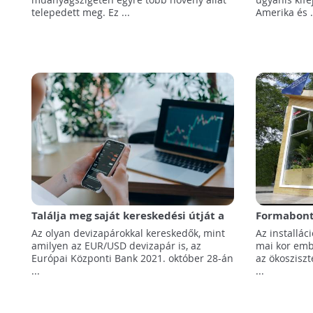
telepedett meg. Ez ...
Amerika és .
Találja meg saját kereskedési útját a
Formabontó
Forex segítségével
energiák n
Az olyan devizapárokkal kereskedők, mint
Az installác
amilyen az EUR/USD devizapár is, az
mai kor emb
Európai Központi Bank 2021. október 28-án
az ökoszis
...
...