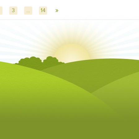
»
3
...
14