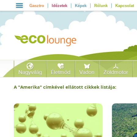
Gasztro
Idézetek
Képek
Rólunk
Kapcsolat
Nagyvilág
Életmód
Vadon
Zöldmotor
A "
Amerika
" címkével ellátott cikkek listája: