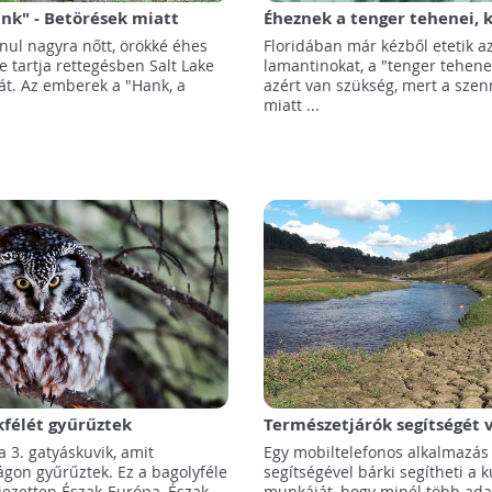
ank" - Betörések miatt
Éheznek a tenger tehenei, k
 egy 200 kilós medvét
etetik őket Floridában
nul nagyra nőtt, örökké éhes
Floridában már kézből etetik a
ban
 tartja rettegésben Salt Lake
lamantinokat, a "tenger tehenei
át. Az emberek a "Hank, a
azért van szükség, mert a szen
miatt ...
kfélét gyűrűztek
Természetjárók segítségét v
zágon
kiszáradó vízfolyások
a 3. gatyáskuvik, amit
Egy mobiltelefonos alkalmazás
feltérképezéséhez
gon gyűrűztek. Ez a bagolyféle
segítségével bárki segítheti a k
jezetten Észak-Európa, Észak-
munkáját, hogy minél több ada