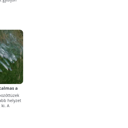
atalmas a
bozóttüzek
abb helyzet
ki. A