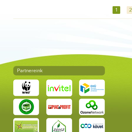
1
2
Partnereink