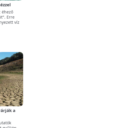
ézzel
z éhező
t". Erre
nyezett víz
árják a
utatók
t gyűljön