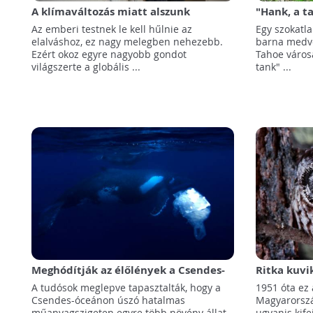
A klímaváltozás miatt alszunk
"Hank, a t
rosszabbul
"köröznek"
Az emberi testnek le kell hűlnie az
Egy szokatla
Kaliforniá
elalváshoz, ez nagy melegben nehezebb.
barna medve
Ezért okoz egyre nagyobb gondot
Tahoe város
világszerte a globális ...
tank" ...
Meghódítják az élőlények a Csendes-
Ritka kuvi
óceáni műanyagszigetet
Magyarors
A tudósok meglepve tapasztalták, hogy a
1951 óta ez 
Csendes-óceánon úszó hatalmas
Magyarorszá
műanyagszigeten egyre több növény állat
ugyanis kife