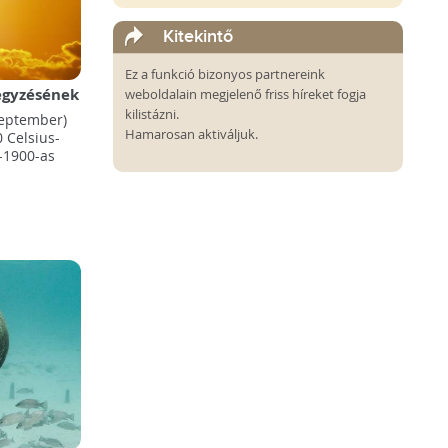
Kitekintő
Ez a funkció bizonyos partnereink
egyzésének
weboldalain megjelenő friss híreket fogja
gmelegebb
kilistázni.
zeptember)
Hamarosan aktiváljuk.
 Celsius-
-1900-as