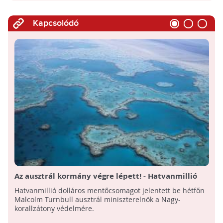
Kapcsolódó
Az ausztrál kormány végre lépett! - Hatvanmillió
dolláros mentőcsomagot kap az ausztrál Nagy-
Hatvanmillió dolláros mentőcsomagot jelentett be hétfőn
korallzátony
Malcolm Turnbull ausztrál miniszterelnök a Nagy-
korallzátony védelmére.