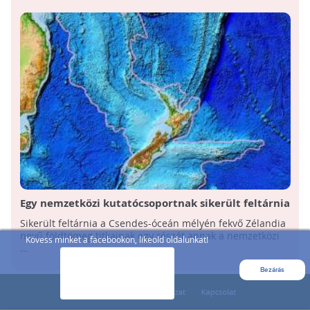
Egy nemzetközi kutatócsoportnak sikerült feltárnia
a Csendes-óceán mélyén fekvő Zélandia titkainak
Sikerült feltárnia a Csendes-óceán mélyén fekvő Zélandia
egy részét
nevű földtömeg titkainak egy részét annak a nemzetközi
Kövess minket a facebookon, likeold oldalunkat!
...
Bezárás