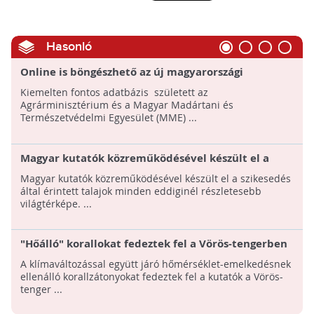
Hasonló
Online is böngészhető az új magyarországi
madáratlasz!
Kiemelten fontos adatbázis született az
Agrárminisztérium és a Magyar Madártani és
Természetvédelmi Egyesület (MME) ...
Magyar kutatók közreműködésével készült el a
szikes talajok világtérképe!
Magyar kutatók közreműködésével készült el a szikesedés
által érintett talajok minden eddiginél részletesebb
világtérképe. ...
"Hőálló" korallokat fedeztek fel a Vörös-tengerben
A klímaváltozással együtt járó hőmérséklet-emelkedésnek
ellenálló korallzátonyokat fedeztek fel a kutatók a Vörös-
tenger ...