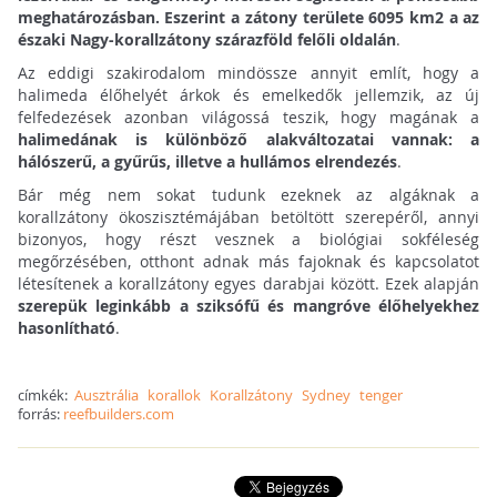
meghatározásban. Eszerint a zátony területe 6095 km2 a az
északi Nagy-korallzátony szárazföld felőli oldalán
.
Az eddigi szakirodalom mindössze annyit említ, hogy a
halimeda élőhelyét árkok és emelkedők jellemzik, az új
felfedezések azonban világossá teszik, hogy magának a
halimedának is különböző alakváltozatai vannak: a
hálószerű, a gyűrűs, illetve a hullámos elrendezés
.
Bár még nem sokat tudunk ezeknek az algáknak a
korallzátony ökoszisztémájában betöltött szerepéről, annyi
bizonyos, hogy részt vesznek a biológiai sokféleség
megőrzésében, otthont adnak más fajoknak és kapcsolatot
létesítenek a korallzátony egyes darabjai között. Ezek alapján
szerepük leginkább a sziksófű és mangróve élőhelyekhez
hasonlítható
.
címkék:
Ausztrália
korallok
Korallzátony
Sydney
tenger
forrás:
reefbuilders.com