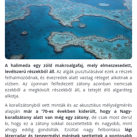
A halimeda egy zöld makroalgafaj, mely elmeszesedett,
levélszerű részekből áll.
Az algák pusztulásával ezek a részek
felhalmozódnak, és évezredek alatt vastag réteget alkotnak a
vízben. Az újonnan felfedezett zátony azonban nemcsak
ezekből a megkövült részekből áll, a tetejét élő algaréteg
alkotja.
A korallzátonyból vett minták és az akusztikus mélységmérés
alapján
már a ’70-es években kiderült, hogy a Nagy-
korallzátony alatt van még egy zátony
, de csak most derül
ki, hogy ez a zátony sokkal összetettebb és nagyobb, mint
ahogy eddig gondolták. Ezúttal nagy felbontású
légi
lézerradar és tengermélyi mérések segítettek a pontosabb