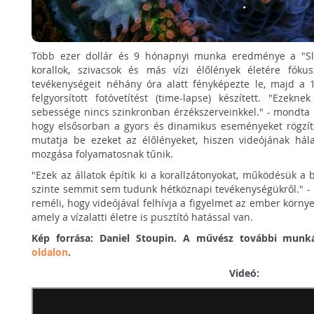
.
Több ezer dollár és 9 hónapnyi munka eredménye a "Slo
korallok, szivacsok és más vízi élőlények életére fókus
tevékenységeit néhány óra alatt fényképezte le, majd a 
felgyorsított fotóvetítést (time-lapse) készített. "Ezek
sebessége nincs szinkronban érzékszerveinkkel." - mondta 
hogy elsősorban a gyors és dinamikus eseményeket rögzítse
mutatja be ezeket az élőlényeket, hiszen videójának hál
mozgása folyamatosnak tűnik.
"Ezek az állatok építik ki a korallzátonyokat, működésük a 
szinte semmit sem tudunk hétköznapi tevékenységükről." - ny
reméli, hogy videójával felhívja a figyelmet az ember körn
amely a vízalatti életre is pusztító hatással van.
Kép forrása: Daniel Stoupin. A művész további mun
oldalon
.
Videó: