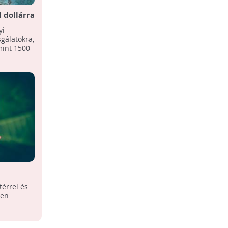
 dollárra
tony
yi
gálatokra,
mint 1500
térrel és
ben