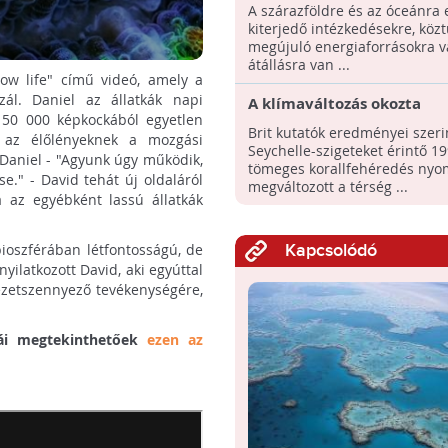
korallzátonyok - Tudósok á
A szárazföldre és az óceánra 
merész javaslata
kiterjedő intézkedésekre, közt
megújuló energiaforrásokra v
átállásra van ...
w life" című videó, amely a
zál. Daniel az állatkák napi
A klímaváltozás okozta
150 000 képkockából egyetlen
korallfehéredés megváltoz
Brit kutatók eredményei szeri
nek az élőlényeknek a mozgási
zátonyok halközösségeine
Seychelle-szigeteket érintő 1
Daniel - "Agyunk úgy működik,
összetételét
tömeges korallfehéredés ny
." - David tehát új oldaláról
megváltozott a térség ...
a az egyébként lassú állatkák
bioszférában létfontosságú, de
Kapcsolódó
ilatkozott David, aki egyúttal
yezetszennyező tevékenységére,
kái megtekinthetőek
ezen az