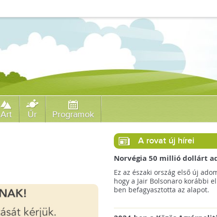
Art
Űr
Programok
A rovat új hírei
Norvégia 50 millió dollárt
a brazil Amazonas-alapnak 
Ez az északi ország első új ado
erdőirtás miatt
hogy a Jair Bolsonaro korábbi e
ben befagyasztotta az alapot.