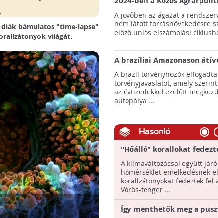
2024-ben a Közös Agrárpolit
keretein belül az erdőtelepí
A jövőben az ágazat a rendszerv
pályázatok az elsők között n
nem látott forrásnövekedésre s
 diák bámulatos "time-lapse"
majd meg
előző uniós elszámolási ciklusho
rallzátonyok világát.
A brazíliai Amazonason átív
autópálya robbanásszerű ill
A brazil törvényhozók elfogadta
erdőirtást indíthat el
törvényjavaslatot, amely szerint
az évtizedekkel ezelőtt megkezd
autópálya ...
Hasonló
"Hőálló" korallokat fedezte
Vörös-tengerben
A klímaváltozással együtt járó
hőmérséklet-emelkedésnek el
korallzátonyokat fedeztek fel 
Vörös-tenger ...
Így menthetők meg a pusz