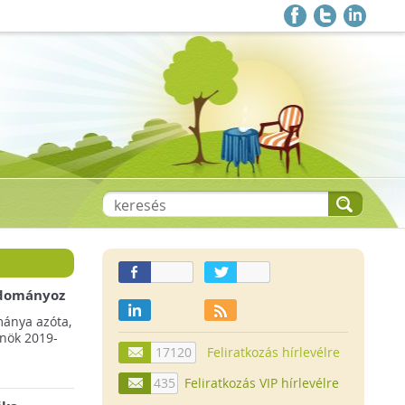
 adományoz
a csökkenő
mánya azóta,
lnök 2019-
17120
Feliratkozás hírlevélre
435
Feliratkozás VIP hírlevélre