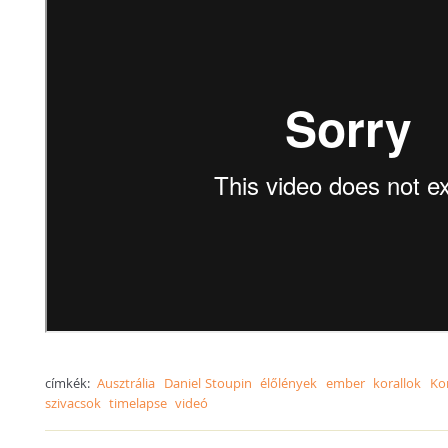
címkék:
Ausztrália
Daniel Stoupin
élőlények
ember
korallok
Ko
szivacsok
timelapse
videó