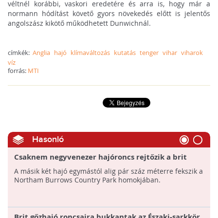
véltnél korábbi, vaskori eredetére és arra is, hogy már a
normann hódítást követő gyors növekedés előtt is jelentős
angolszász kikötő működhetett Dunwichnál.
címkék:
Anglia
hajó
klímaváltozás
kutatás
tenger
vihar
viharok
víz
forrás:
MTI
Hasonló
Csaknem negyvenezer hajóroncs rejtőzik a brit
partoknál történészek szerint
A másik két hajó egymástól alig pár száz méterre fekszik a
Northam Burrows Country Park homokjában.
Brit gőzhajó roncsaira bukkantak az Északi-sarkkör