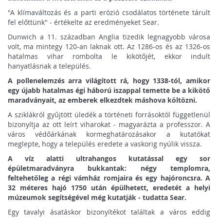
"A klímaváltozás és a parti erózió csodálatos története tárult
fel előttünk" - értékelte az eredményeket Sear.
Dunwich a 11. században Anglia tizedik legnagyobb városa
volt, ma mintegy 120-an laknak ott. Az 1286-os és az 1326-os
hatalmas vihar rombolta le kikötőjét, ekkor indult
hanyatlásnak a település.
A pollenelemzés arra világított rá, hogy 1338-tól, amikor
egy újabb hatalmas égi háború iszappal temette be a kikötő
maradványait, az emberek elkezdtek máshova költözni.
A sziklákról gyűjtött üledék a történeti forrásoktól függetlenül
bizonyítja az ott leírt viharokat - magyarázta a professzor. A
város védőárkának kormeghatározásakor a kutatókat
meglepte, hogy a település eredete a vaskorig nyúlik vissza.
A víz alatti ultrahangos kutatással egy sor
épületmaradványra bukkantak: négy templomra,
feltehetőleg a régi vámház romjaira és egy hajóroncsra. A
32 méteres hajó 1750 után épülhetett, eredetét a helyi
múzeumok segítségével még kutatják - tudatta Sear.
Egy tavalyi ásatáskor bizonyítékot találtak a város eddig