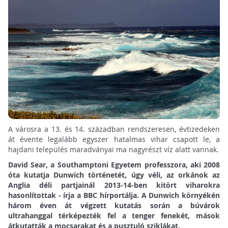
A városra a 13. és 14. században rendszeresen, évtizedeken
át évente legalább egyszer hatalmas vihar csapott le, a
hajdani település maradványai ma nagyrészt víz alatt vannak.
David Sear, a Southamptoni Egyetem professzora, aki 2008
óta kutatja Dunwich történetét, úgy véli, az orkánok az
Anglia déli partjainál 2013-14-ben kitört viharokra
hasonlítottak - írja a BBC hírportálja. A Dunwich környékén
három éven át végzett kutatás során a búvárok
ultrahanggal térképezték fel a tenger fenekét, mások
átkutatták a mocsarakat és a pusztuló sziklákat.